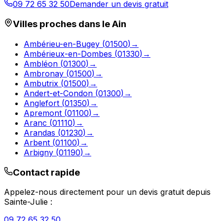
09 72 65 32 50
Demander un devis gratuit
Villes proches dans le
Ain
Ambérieu-en-Bugey
(
01500
)
→
Ambérieux-en-Dombes
(
01330
)
→
Ambléon
(
01300
)
→
Ambronay
(
01500
)
→
Ambutrix
(
01500
)
→
Andert-et-Condon
(
01300
)
→
Anglefort
(
01350
)
→
Apremont
(
01100
)
→
Aranc
(
01110
)
→
Arandas
(
01230
)
→
Arbent
(
01100
)
→
Arbigny
(
01190
)
→
Contact rapide
Appelez-nous directement pour un devis gratuit depuis
Sainte-Julie
:
09 72 65 32 50