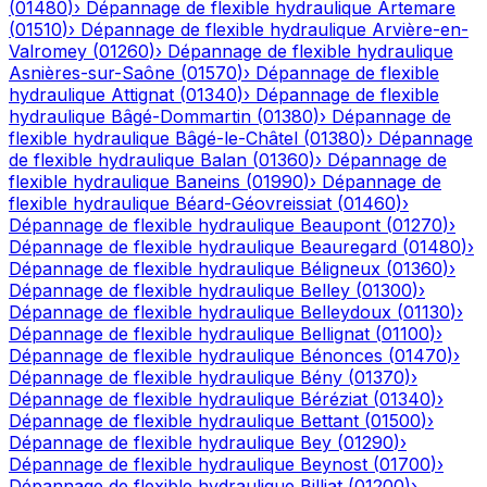
(
01480
)
›
Dépannage de flexible hydraulique
Artemare
(
01510
)
›
Dépannage de flexible hydraulique
Arvière-en-
Valromey
(
01260
)
›
Dépannage de flexible hydraulique
Asnières-sur-Saône
(
01570
)
›
Dépannage de flexible
hydraulique
Attignat
(
01340
)
›
Dépannage de flexible
hydraulique
Bâgé-Dommartin
(
01380
)
›
Dépannage de
flexible hydraulique
Bâgé-le-Châtel
(
01380
)
›
Dépannage
de flexible hydraulique
Balan
(
01360
)
›
Dépannage de
flexible hydraulique
Baneins
(
01990
)
›
Dépannage de
flexible hydraulique
Béard-Géovreissiat
(
01460
)
›
Dépannage de flexible hydraulique
Beaupont
(
01270
)
›
Dépannage de flexible hydraulique
Beauregard
(
01480
)
›
Dépannage de flexible hydraulique
Béligneux
(
01360
)
›
Dépannage de flexible hydraulique
Belley
(
01300
)
›
Dépannage de flexible hydraulique
Belleydoux
(
01130
)
›
Dépannage de flexible hydraulique
Bellignat
(
01100
)
›
Dépannage de flexible hydraulique
Bénonces
(
01470
)
›
Dépannage de flexible hydraulique
Bény
(
01370
)
›
Dépannage de flexible hydraulique
Béréziat
(
01340
)
›
Dépannage de flexible hydraulique
Bettant
(
01500
)
›
Dépannage de flexible hydraulique
Bey
(
01290
)
›
Dépannage de flexible hydraulique
Beynost
(
01700
)
›
Dépannage de flexible hydraulique
Billiat
(
01200
)
›