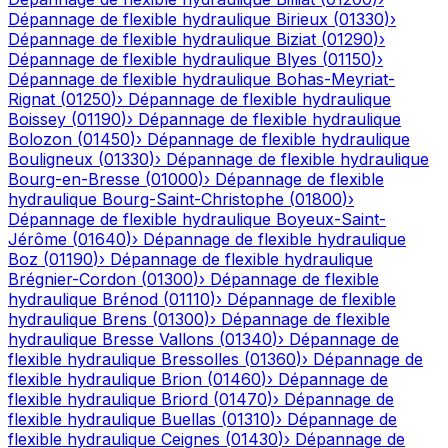
Dépannage de flexible hydraulique
Birieux
(
01330
)
›
Dépannage de flexible hydraulique
Biziat
(
01290
)
›
Dépannage de flexible hydraulique
Blyes
(
01150
)
›
Dépannage de flexible hydraulique
Bohas-Meyriat-
Rignat
(
01250
)
›
Dépannage de flexible hydraulique
Boissey
(
01190
)
›
Dépannage de flexible hydraulique
Bolozon
(
01450
)
›
Dépannage de flexible hydraulique
Bouligneux
(
01330
)
›
Dépannage de flexible hydraulique
Bourg-en-Bresse
(
01000
)
›
Dépannage de flexible
hydraulique
Bourg-Saint-Christophe
(
01800
)
›
Dépannage de flexible hydraulique
Boyeux-Saint-
Jérôme
(
01640
)
›
Dépannage de flexible hydraulique
Boz
(
01190
)
›
Dépannage de flexible hydraulique
Brégnier-Cordon
(
01300
)
›
Dépannage de flexible
hydraulique
Brénod
(
01110
)
›
Dépannage de flexible
hydraulique
Brens
(
01300
)
›
Dépannage de flexible
hydraulique
Bresse Vallons
(
01340
)
›
Dépannage de
flexible hydraulique
Bressolles
(
01360
)
›
Dépannage de
flexible hydraulique
Brion
(
01460
)
›
Dépannage de
flexible hydraulique
Briord
(
01470
)
›
Dépannage de
flexible hydraulique
Buellas
(
01310
)
›
Dépannage de
flexible hydraulique
Ceignes
(
01430
)
›
Dépannage de