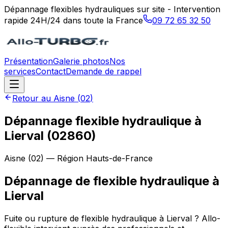
Dépannage flexibles hydrauliques sur site - Intervention
rapide 24H/24 dans toute la France
09 72 65 32 50
Présentation
Galerie photos
Nos
services
Contact
Demande de rappel
Retour au
Aisne
(
02
)
Dépannage flexible hydraulique à
Lierval (02860)
Aisne
(
02
) — Région
Hauts-de-France
Dépannage de flexible hydraulique
à
Lierval
Fuite ou rupture de flexible hydraulique à Lierval ? Allo-