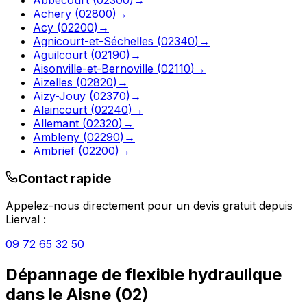
Achery
(
02800
)
→
Acy
(
02200
)
→
Agnicourt-et-Séchelles
(
02340
)
→
Aguilcourt
(
02190
)
→
Aisonville-et-Bernoville
(
02110
)
→
Aizelles
(
02820
)
→
Aizy-Jouy
(
02370
)
→
Alaincourt
(
02240
)
→
Allemant
(
02320
)
→
Ambleny
(
02290
)
→
Ambrief
(
02200
)
→
Contact rapide
Appelez-nous directement pour un devis gratuit depuis
Lierval
:
09 72 65 32 50
Dépannage de flexible hydraulique
dans le
Aisne
(
02
)