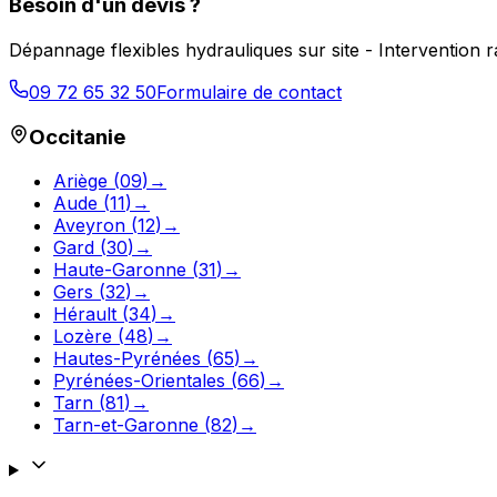
Besoin d'un devis ?
Dépannage flexibles hydrauliques sur site - Intervention
09 72 65 32 50
Formulaire de contact
Occitanie
Ariège
(
09
)
→
Aude
(
11
)
→
Aveyron
(
12
)
→
Gard
(
30
)
→
Haute-Garonne
(
31
)
→
Gers
(
32
)
→
Hérault
(
34
)
→
Lozère
(
48
)
→
Hautes-Pyrénées
(
65
)
→
Pyrénées-Orientales
(
66
)
→
Tarn
(
81
)
→
Tarn-et-Garonne
(
82
)
→