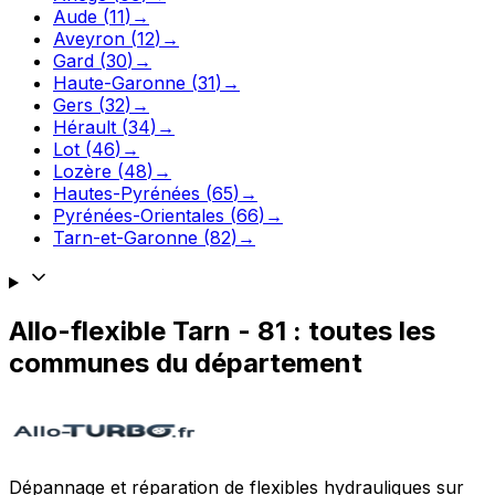
Aude
(
11
)
→
Aveyron
(
12
)
→
Gard
(
30
)
→
Haute-Garonne
(
31
)
→
Gers
(
32
)
→
Hérault
(
34
)
→
Lot
(
46
)
→
Lozère
(
48
)
→
Hautes-Pyrénées
(
65
)
→
Pyrénées-Orientales
(
66
)
→
Tarn-et-Garonne
(
82
)
→
Allo-flexible
Tarn
-
81
: toutes les
communes du département
Dépannage et réparation de flexibles hydrauliques sur