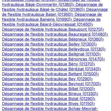
hydraulique
Bâgé-Dommartin
(
01380
)
›
Dépannage de
flexible hydraulique
Bâgé-le-Châtel
(
01380
)
›
Dépannage
de flexible hydraulique
Balan
(
01360
)
›
Dépannage de
flexible hydraulique
Baneins
(
01990
)
›
Dépannage de
flexible hydraulique
Béard-Géovreissiat
(
01460
)
›
Dépannage de flexible hydraulique
Beaupont
(
01270
)
›
Dépannage de flexible hydraulique
Beauregard
(
01480
)
›
Dépannage de flexible hydraulique
Béligneux
(
01360
)
›
Dépannage de flexible hydraulique
Belley
(
01300
)
›
Dépannage de flexible hydraulique
Belleydoux
(
01130
)
›
Dépannage de flexible hydraulique
Bellignat
(
01100
)
›
Dépannage de flexible hydraulique
Bénonces
(
01470
)
›
Dépannage de flexible hydraulique
Bény
(
01370
)
›
Dépannage de flexible hydraulique
Béréziat
(
01340
)
›
Dépannage de flexible hydraulique
Bettant
(
01500
)
›
Dépannage de flexible hydraulique
Bey
(
01290
)
›
Dépannage de flexible hydraulique
Beynost
(
01700
)
›
Dépannage de flexible hydraulique
Billiat
(
01200
)
›
Dépannage de flexible hydraulique
Birieux
(
01330
)
›
Dépannage de flexible hydraulique
Biziat
(
01290
)
›
Dépannage de flexible hydraulique
Blyes
(
01150
)
›
Dépannage de flexible hydraulique
Bohas-Meyriat-