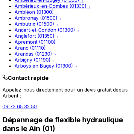
Ambérieux-en-Dombes
(
01330
)
→
Ambléon
(
01300
)
→
Ambronay
(
01500
)
→
Ambutrix
(
01500
)
→
Andert-et-Condon
(
01300
)
→
Anglefort
(
01350
)
→
Apremont
(
01100
)
→
Aranc
(
01110
)
→
Arandas
(
01230
)
→
Arbigny
(
01190
)
→
Arboys en Bugey
(
01300
)
→
Contact rapide
Appelez-nous directement pour un devis gratuit depuis
Arbent
:
09 72 65 32 50
Dépannage de flexible hydraulique
dans le
Ain
(
01
)