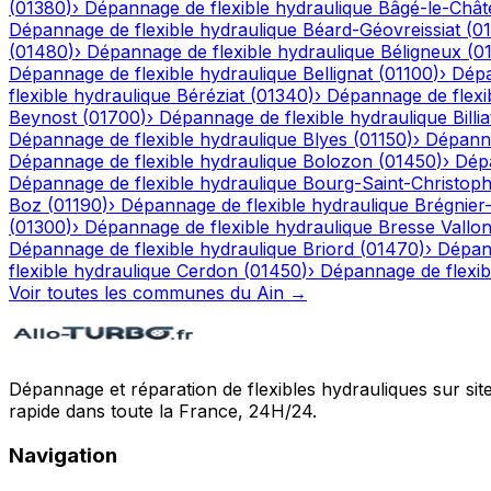
(
01380
)
›
Dépannage de flexible hydraulique
Bâgé-le-Chât
Dépannage de flexible hydraulique
Béard-Géovreissiat
(
0
(
01480
)
›
Dépannage de flexible hydraulique
Béligneux
(
0
Dépannage de flexible hydraulique
Bellignat
(
01100
)
›
Dépa
flexible hydraulique
Béréziat
(
01340
)
›
Dépannage de flexi
Beynost
(
01700
)
›
Dépannage de flexible hydraulique
Billia
Dépannage de flexible hydraulique
Blyes
(
01150
)
›
Dépanna
Dépannage de flexible hydraulique
Bolozon
(
01450
)
›
Dépa
Dépannage de flexible hydraulique
Bourg-Saint-Christop
Boz
(
01190
)
›
Dépannage de flexible hydraulique
Brégnier
(
01300
)
›
Dépannage de flexible hydraulique
Bresse Vallo
Dépannage de flexible hydraulique
Briord
(
01470
)
›
Dépann
flexible hydraulique
Cerdon
(
01450
)
›
Dépannage de flexib
Voir toutes les communes du
Ain
→
Dépannage et réparation de flexibles hydrauliques sur sit
rapide dans toute la France, 24H/24.
Navigation