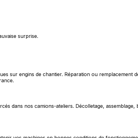
auvaise surprise.
ques sur engins de chantier. Réparation ou remplacement d
rance.
cés dans nos camions-ateliers. Décolletage, assemblage, b
enir vos machines en bonnes conditions de fonctionnement e