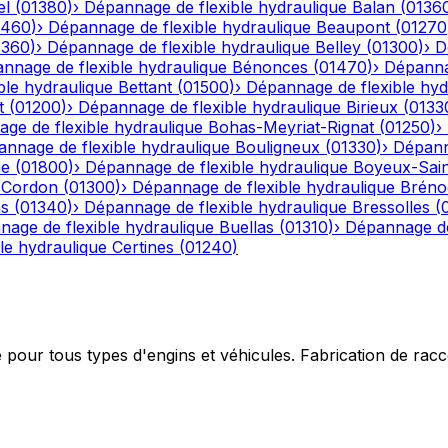
el
(
01380
)
›
Dépannage de flexible hydraulique
Balan
(
0136
1460
)
›
Dépannage de flexible hydraulique
Beaupont
(
01270
1360
)
›
Dépannage de flexible hydraulique
Belley
(
01300
)
›
D
nnage de flexible hydraulique
Bénonces
(
01470
)
›
Dépannag
ble hydraulique
Bettant
(
01500
)
›
Dépannage de flexible hyd
t
(
01200
)
›
Dépannage de flexible hydraulique
Birieux
(
0133
ge de flexible hydraulique
Bohas-Meyriat-Rignat
(
01250
)
›
nnage de flexible hydraulique
Bouligneux
(
01330
)
›
Dépann
he
(
01800
)
›
Dépannage de flexible hydraulique
Boyeux-Sai
-Cordon
(
01300
)
›
Dépannage de flexible hydraulique
Bréno
ns
(
01340
)
›
Dépannage de flexible hydraulique
Bressolles
(
age de flexible hydraulique
Buellas
(
01310
)
›
Dépannage de
le hydraulique
Certines
(
01240
)
e pour tous types d'engins et véhicules. Fabrication de ra