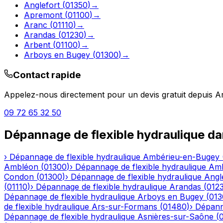
Anglefort
(
01350
)
→
Apremont
(
01100
)
→
Aranc
(
01110
)
→
Arandas
(
01230
)
→
Arbent
(
01100
)
→
Arboys en Bugey
(
01300
)
→
Contact rapide
Appelez-nous directement pour un devis gratuit depuis
A
09 72 65 32 50
Dépannage de flexible hydraulique
da
›
Dépannage de flexible hydraulique
Ambérieu-en-Bugey
Ambléon
(
01300
)
›
Dépannage de flexible hydraulique
Am
Condon
(
01300
)
›
Dépannage de flexible hydraulique
Angl
(
01110
)
›
Dépannage de flexible hydraulique
Arandas
(
012
Dépannage de flexible hydraulique
Arboys en Bugey
(
013
de flexible hydraulique
Ars-sur-Formans
(
01480
)
›
Dépanna
Dépannage de flexible hydraulique
Asnières-sur-Saône
(