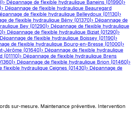
0
)
›
Dépannage de flexible hydraulique
Baneins
(
01990
)
›
)
›
Dépannage de flexible hydraulique
Beauregard
épannage de flexible hydraulique
Belleydoux
(
01130
)
›
e de flexible hydraulique
Bény
(
01370
)
›
Dépannage de
raulique
Bey
(
01290
)
›
Dépannage de flexible hydraulique
0
)
›
Dépannage de flexible hydraulique
Biziat
(
01290
)
›
Dépannage de flexible hydraulique
Boissey
(
01190
)
›
age de flexible hydraulique
Bourg-en-Bresse
(
01000
)
›
nt-Jérôme
(
01640
)
›
Dépannage de flexible hydraulique
d
(
01110
)
›
Dépannage de flexible hydraulique
Brens
01360
)
›
Dépannage de flexible hydraulique
Brion
(
01460
)
›
 flexible hydraulique
Ceignes
(
01430
)
›
Dépannage de
ccords sur-mesure. Maintenance préventive. Intervention