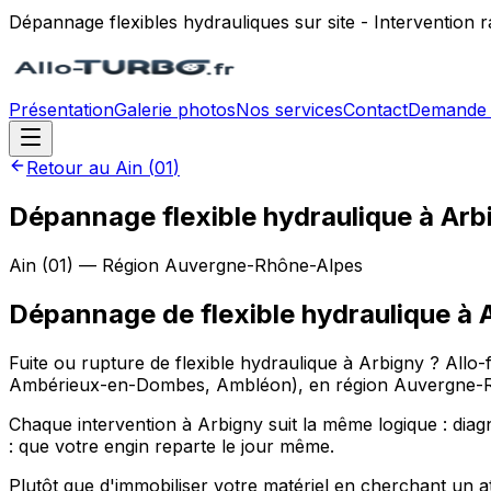
Dépannage flexibles hydrauliques sur site - Intervention
Présentation
Galerie photos
Nos services
Contact
Demande 
Retour au
Ain
(
01
)
Dépannage flexible hydraulique à Arb
Ain
(
01
) — Région
Auvergne-Rhône-Alpes
Dépannage de flexible hydraulique
à
Fuite ou rupture de flexible hydraulique à Arbigny ? Allo-
Ambérieux-en-Dombes, Ambléon), en région Auvergne-Rhôn
Chaque intervention à Arbigny suit la même logique : diagno
: que votre engin reparte le jour même.
Plutôt que d'immobiliser votre matériel en cherchant un