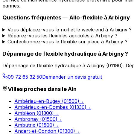
pannes.
Questions fréquentes —
Allo-flexible
à
Arbigny
Vous déplacez-vous la nuit et le week-end à Arbigny ?
Réparez-vous les flexibles agricoles à Arbigny ?
Confectionnez-vous le flexible sur place à Arbigny ?
Dépannage de flexible hydraulique
à
Arbigny
?
Dépannage de flexible hydraulique
à
Arbigny
(
01190
).
Dép
09 72 65 32 50
Demander un devis gratuit
Villes proches dans le
Ain
Ambérieu-en-Bugey
(
01500
)
→
Ambérieux-en-Dombes
(
01330
)
→
Ambléon
(
01300
)
→
Ambronay
(
01500
)
→
Ambutrix
(
01500
)
→
Andert-et-Condon
(
01300
)
→