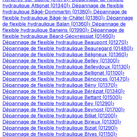
hydraulique
Attignat
(
01340
)
›
Dépannage de flexible
hydraulique
Bâgé-Dommartin
(
01380
)
›
Dépannage de
flexible hydraulique
Bâgé-le-Châtel
(
01380
)
›
Dépannage
de flexible hydraulique
Balan
(
01360
)
›
Dépannage de
flexible hydraulique
Baneins
(
01990
)
›
Dépannage de
flexible hydraulique
Béard-Géovreissiat
(
01460
)
›
Dépannage de flexible hydraulique
Beaupont
(
01270
)
›
Dépannage de flexible hydraulique
Beauregard
(
01480
)
›
Dépannage de flexible hydraulique
Béligneux
(
01360
)
›
Dépannage de flexible hydraulique
Belley
(
01300
)
›
Dépannage de flexible hydraulique
Belleydoux
(
01130
)
›
Dépannage de flexible hydraulique
Bellignat
(
01100
)
›
Dépannage de flexible hydraulique
Bénonces
(
01470
)
›
Dépannage de flexible hydraulique
Bény
(
01370
)
›
Dépannage de flexible hydraulique
Béréziat
(
01340
)
›
Dépannage de flexible hydraulique
Bettant
(
01500
)
›
Dépannage de flexible hydraulique
Bey
(
01290
)
›
Dépannage de flexible hydraulique
Beynost
(
01700
)
›
Dépannage de flexible hydraulique
Billiat
(
01200
)
›
Dépannage de flexible hydraulique
Birieux
(
01330
)
›
Dépannage de flexible hydraulique
Biziat
(
01290
)
›
Dépannage de flexible hydraulique
Blyes
(
01150
)
›