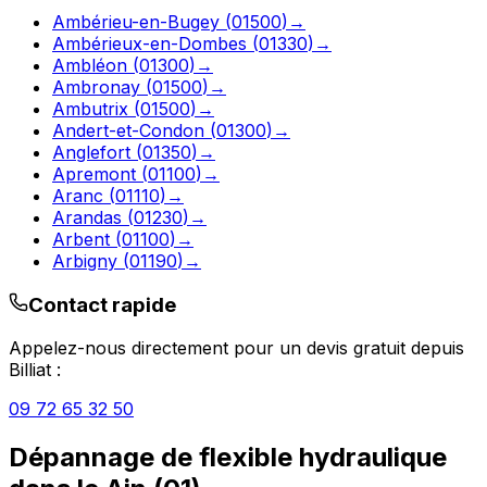
Ambérieu-en-Bugey
(
01500
)
→
Ambérieux-en-Dombes
(
01330
)
→
Ambléon
(
01300
)
→
Ambronay
(
01500
)
→
Ambutrix
(
01500
)
→
Andert-et-Condon
(
01300
)
→
Anglefort
(
01350
)
→
Apremont
(
01100
)
→
Aranc
(
01110
)
→
Arandas
(
01230
)
→
Arbent
(
01100
)
→
Arbigny
(
01190
)
→
Contact rapide
Appelez-nous directement pour un devis gratuit depuis
Billiat
:
09 72 65 32 50
Dépannage de flexible hydraulique