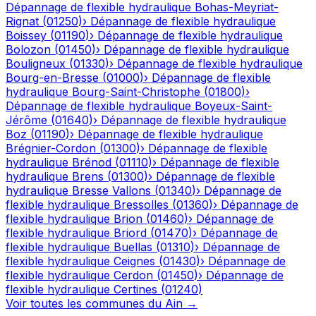
Dépannage de flexible hydraulique
Bohas-Meyriat-
Rignat
(
01250
)
›
Dépannage de flexible hydraulique
Boissey
(
01190
)
›
Dépannage de flexible hydraulique
Bolozon
(
01450
)
›
Dépannage de flexible hydraulique
Bouligneux
(
01330
)
›
Dépannage de flexible hydraulique
Bourg-en-Bresse
(
01000
)
›
Dépannage de flexible
hydraulique
Bourg-Saint-Christophe
(
01800
)
›
Dépannage de flexible hydraulique
Boyeux-Saint-
Jérôme
(
01640
)
›
Dépannage de flexible hydraulique
Boz
(
01190
)
›
Dépannage de flexible hydraulique
Brégnier-Cordon
(
01300
)
›
Dépannage de flexible
hydraulique
Brénod
(
01110
)
›
Dépannage de flexible
hydraulique
Brens
(
01300
)
›
Dépannage de flexible
hydraulique
Bresse Vallons
(
01340
)
›
Dépannage de
flexible hydraulique
Bressolles
(
01360
)
›
Dépannage de
flexible hydraulique
Brion
(
01460
)
›
Dépannage de
flexible hydraulique
Briord
(
01470
)
›
Dépannage de
flexible hydraulique
Buellas
(
01310
)
›
Dépannage de
flexible hydraulique
Ceignes
(
01430
)
›
Dépannage de
flexible hydraulique
Cerdon
(
01450
)
›
Dépannage de
flexible hydraulique
Certines
(
01240
)
Voir toutes les communes du
Ain
→