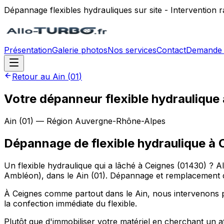
Dépannage flexibles hydrauliques sur site - Intervention
Présentation
Galerie photos
Nos services
Contact
Demande 
Retour au
Ain
(
01
)
Votre dépanneur flexible hydraulique 
Ain
(
01
) — Région
Auvergne-Rhône-Alpes
Dépannage de flexible hydraulique
à
Un flexible hydraulique qui a lâché à Ceignes (01430) ? 
Ambléon), dans le Ain (01). Dépannage et remplacement de
À Ceignes comme partout dans le Ain, nous intervenons pour 
la confection immédiate du flexible.
Plutôt que d'immobiliser votre matériel en cherchant un