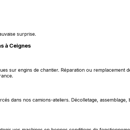
auvaise surprise.
ns à Ceignes
ques sur engins de chantier. Réparation ou remplacement d
rance.
cés dans nos camions-ateliers. Décolletage, assemblage, b
enir vos machines en bonnes conditions de fonctionnement e