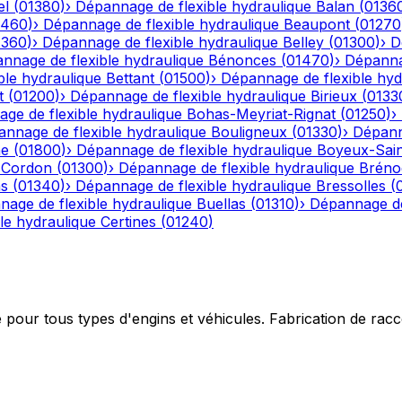
el
(
01380
)
›
Dépannage de flexible hydraulique
Balan
(
0136
1460
)
›
Dépannage de flexible hydraulique
Beaupont
(
01270
1360
)
›
Dépannage de flexible hydraulique
Belley
(
01300
)
›
D
nnage de flexible hydraulique
Bénonces
(
01470
)
›
Dépannag
ble hydraulique
Bettant
(
01500
)
›
Dépannage de flexible hyd
t
(
01200
)
›
Dépannage de flexible hydraulique
Birieux
(
0133
ge de flexible hydraulique
Bohas-Meyriat-Rignat
(
01250
)
›
nnage de flexible hydraulique
Bouligneux
(
01330
)
›
Dépann
he
(
01800
)
›
Dépannage de flexible hydraulique
Boyeux-Sai
-Cordon
(
01300
)
›
Dépannage de flexible hydraulique
Bréno
ns
(
01340
)
›
Dépannage de flexible hydraulique
Bressolles
(
age de flexible hydraulique
Buellas
(
01310
)
›
Dépannage de
le hydraulique
Certines
(
01240
)
e pour tous types d'engins et véhicules. Fabrication de ra