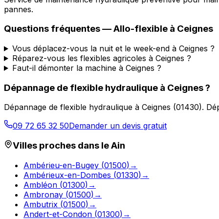
pannes.
Questions fréquentes —
Allo-flexible
à
Ceignes
Vous déplacez-vous la nuit et le week-end à Ceignes ?
Réparez-vous les flexibles agricoles à Ceignes ?
Faut-il démonter la machine à Ceignes ?
Dépannage de flexible hydraulique
à
Ceignes
?
Dépannage de flexible hydraulique
à
Ceignes
(
01430
).
Dép
09 72 65 32 50
Demander un devis gratuit
Villes proches dans le
Ain
Ambérieu-en-Bugey
(
01500
)
→
Ambérieux-en-Dombes
(
01330
)
→
Ambléon
(
01300
)
→
Ambronay
(
01500
)
→
Ambutrix
(
01500
)
→
Andert-et-Condon
(
01300
)
→