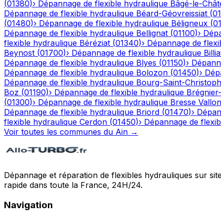
(
01380
)
›
Dépannage de flexible hydraulique
Bâgé-le-Chât
Dépannage de flexible hydraulique
Béard-Géovreissiat
(
0
(
01480
)
›
Dépannage de flexible hydraulique
Béligneux
(
0
Dépannage de flexible hydraulique
Bellignat
(
01100
)
›
Dépa
flexible hydraulique
Béréziat
(
01340
)
›
Dépannage de flexi
Beynost
(
01700
)
›
Dépannage de flexible hydraulique
Billia
Dépannage de flexible hydraulique
Blyes
(
01150
)
›
Dépanna
Dépannage de flexible hydraulique
Bolozon
(
01450
)
›
Dépa
Dépannage de flexible hydraulique
Bourg-Saint-Christop
Boz
(
01190
)
›
Dépannage de flexible hydraulique
Brégnier
(
01300
)
›
Dépannage de flexible hydraulique
Bresse Vallo
Dépannage de flexible hydraulique
Briord
(
01470
)
›
Dépann
flexible hydraulique
Cerdon
(
01450
)
›
Dépannage de flexib
Voir toutes les communes du
Ain
→
Dépannage et réparation de flexibles hydrauliques sur sit
rapide dans toute la France, 24H/24.
Navigation