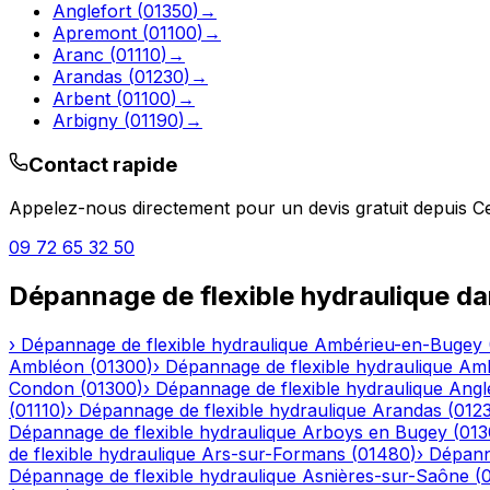
Anglefort
(
01350
)
→
Apremont
(
01100
)
→
Aranc
(
01110
)
→
Arandas
(
01230
)
→
Arbent
(
01100
)
→
Arbigny
(
01190
)
→
Contact rapide
Appelez-nous directement pour un devis gratuit depuis
C
09 72 65 32 50
Dépannage de flexible hydraulique
da
›
Dépannage de flexible hydraulique
Ambérieu-en-Bugey
Ambléon
(
01300
)
›
Dépannage de flexible hydraulique
Am
Condon
(
01300
)
›
Dépannage de flexible hydraulique
Angl
(
01110
)
›
Dépannage de flexible hydraulique
Arandas
(
012
Dépannage de flexible hydraulique
Arboys en Bugey
(
013
de flexible hydraulique
Ars-sur-Formans
(
01480
)
›
Dépanna
Dépannage de flexible hydraulique
Asnières-sur-Saône
(