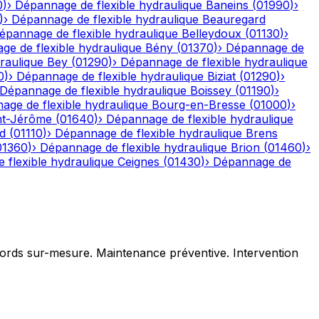
0
)
›
Dépannage de flexible hydraulique
Baneins
(
01990
)
›
)
›
Dépannage de flexible hydraulique
Beauregard
épannage de flexible hydraulique
Belleydoux
(
01130
)
›
e de flexible hydraulique
Bény
(
01370
)
›
Dépannage de
raulique
Bey
(
01290
)
›
Dépannage de flexible hydraulique
0
)
›
Dépannage de flexible hydraulique
Biziat
(
01290
)
›
Dépannage de flexible hydraulique
Boissey
(
01190
)
›
age de flexible hydraulique
Bourg-en-Bresse
(
01000
)
›
nt-Jérôme
(
01640
)
›
Dépannage de flexible hydraulique
d
(
01110
)
›
Dépannage de flexible hydraulique
Brens
01360
)
›
Dépannage de flexible hydraulique
Brion
(
01460
)
›
 flexible hydraulique
Ceignes
(
01430
)
›
Dépannage de
ccords sur-mesure. Maintenance préventive. Intervention