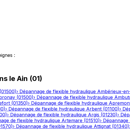
eignes
:
ns le
Ain
(
01
)
(
01500
)
›
Dépannage de flexible hydraulique
Ambérieux-e
bronay
(
01500
)
›
Dépannage de flexible hydraulique
Ambutr
efort
(
01350
)
›
Dépannage de flexible hydraulique
Apremon
30
)
›
Dépannage de flexible hydraulique
Arbent
(
01100
)
›
Dép
00
)
›
Dépannage de flexible hydraulique
Argis
(
01230
)
›
Dépa
ge de flexible hydraulique
Artemare
(
01510
)
›
Dépannage d
01570
)
›
Dépannage de flexible hydraulique
Attignat
(
01340
)