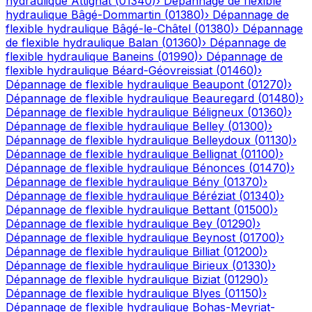
hydraulique
Attignat
(
01340
)
›
Dépannage de flexible
hydraulique
Bâgé-Dommartin
(
01380
)
›
Dépannage de
flexible hydraulique
Bâgé-le-Châtel
(
01380
)
›
Dépannage
de flexible hydraulique
Balan
(
01360
)
›
Dépannage de
flexible hydraulique
Baneins
(
01990
)
›
Dépannage de
flexible hydraulique
Béard-Géovreissiat
(
01460
)
›
Dépannage de flexible hydraulique
Beaupont
(
01270
)
›
Dépannage de flexible hydraulique
Beauregard
(
01480
)
›
Dépannage de flexible hydraulique
Béligneux
(
01360
)
›
Dépannage de flexible hydraulique
Belley
(
01300
)
›
Dépannage de flexible hydraulique
Belleydoux
(
01130
)
›
Dépannage de flexible hydraulique
Bellignat
(
01100
)
›
Dépannage de flexible hydraulique
Bénonces
(
01470
)
›
Dépannage de flexible hydraulique
Bény
(
01370
)
›
Dépannage de flexible hydraulique
Béréziat
(
01340
)
›
Dépannage de flexible hydraulique
Bettant
(
01500
)
›
Dépannage de flexible hydraulique
Bey
(
01290
)
›
Dépannage de flexible hydraulique
Beynost
(
01700
)
›
Dépannage de flexible hydraulique
Billiat
(
01200
)
›
Dépannage de flexible hydraulique
Birieux
(
01330
)
›
Dépannage de flexible hydraulique
Biziat
(
01290
)
›
Dépannage de flexible hydraulique
Blyes
(
01150
)
›
Dépannage de flexible hydraulique
Bohas-Meyriat-