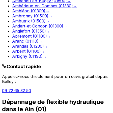
Ambérieu-en-Bugey
(
01500
)
→
Ambérieux-en-Dombes
(
01330
)
→
Ambléon
(
01300
)
→
Ambronay
(
01500
)
→
Ambutrix
(
01500
)
→
Andert-et-Condon
(
01300
)
→
Anglefort
(
01350
)
→
Apremont
(
01100
)
→
Aranc
(
01110
)
→
Arandas
(
01230
)
→
Arbent
(
01100
)
→
Arbigny
(
01190
)
→
Contact rapide
Appelez-nous directement pour un devis gratuit depuis
Belley
:
09 72 65 32 50
Dépannage de flexible hydraulique
dans le
Ain
(
01
)