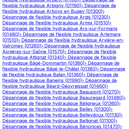
flexible hydraulique
Arbigny
(
01190
)
›
Dépannage de
flexible hydraulique
Arboys en Bugey
(
01300
)
›
Dépannage de flexible hydraulique
Argis
(
01230
)
›
Dépannage de flexible hydraulique
Armix
(
01510
)
›
Dépannage de flexible hydraulique
Ars-sur-Formans
(
01480
)
›
Dépannage de flexible hydraulique
Artemare
(
01510
)
›
Dépannage de flexible hydraulique
Arvière-en-
Valromey
(
01260
)
›
Dépannage de flexible hydraulique
Asnières-sur-Saône
(
01570
)
›
Dépannage de flexible
hydraulique
Attignat
(
01340
)
›
Dépannage de flexible
hydraulique
Bâgé-Dommartin
(
01380
)
›
Dépannage de
flexible hydraulique
Bâgé-le-Châtel
(
01380
)
›
Dépannage
de flexible hydraulique
Balan
(
01360
)
›
Dépannage de
flexible hydraulique
Baneins
(
01990
)
›
Dépannage de
flexible hydraulique
Béard-Géovreissiat
(
01460
)
›
Dépannage de flexible hydraulique
Beaupont
(
01270
)
›
Dépannage de flexible hydraulique
Beauregard
(
01480
)
›
Dépannage de flexible hydraulique
Béligneux
(
01360
)
›
Dépannage de flexible hydraulique
Belley
(
01300
)
›
Dépannage de flexible hydraulique
Belleydoux
(
01130
)
›
Dépannage de flexible hydraulique
Bellignat
(
01100
)
›
Dépannage de flexible hydraulique
Bénonces
(
01470
)
›