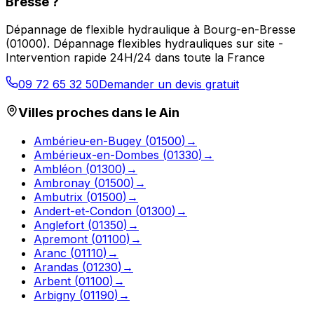
Bresse
?
Dépannage de flexible hydraulique
à
Bourg-en-Bresse
(
01000
).
Dépannage flexibles hydrauliques sur site -
Intervention rapide 24H/24 dans toute la France
09 72 65 32 50
Demander un devis gratuit
Villes proches dans le
Ain
Ambérieu-en-Bugey
(
01500
)
→
Ambérieux-en-Dombes
(
01330
)
→
Ambléon
(
01300
)
→
Ambronay
(
01500
)
→
Ambutrix
(
01500
)
→
Andert-et-Condon
(
01300
)
→
Anglefort
(
01350
)
→
Apremont
(
01100
)
→
Aranc
(
01110
)
→
Arandas
(
01230
)
→
Arbent
(
01100
)
→
Arbigny
(
01190
)
→