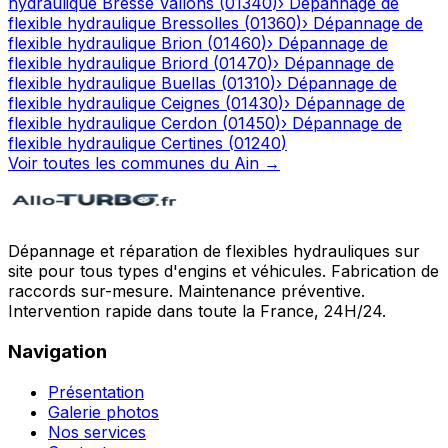
hydraulique
Bresse Vallons
(
01340
)
›
Dépannage de
flexible hydraulique
Bressolles
(
01360
)
›
Dépannage de
flexible hydraulique
Brion
(
01460
)
›
Dépannage de
flexible hydraulique
Briord
(
01470
)
›
Dépannage de
flexible hydraulique
Buellas
(
01310
)
›
Dépannage de
flexible hydraulique
Ceignes
(
01430
)
›
Dépannage de
flexible hydraulique
Cerdon
(
01450
)
›
Dépannage de
flexible hydraulique
Certines
(
01240
)
Voir toutes les communes du
Ain
→
Dépannage et réparation de flexibles hydrauliques sur
site pour tous types d'engins et véhicules. Fabrication de
raccords sur-mesure. Maintenance préventive.
Intervention rapide dans toute la France, 24H/24.
Navigation
Présentation
Galerie photos
Nos services