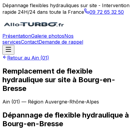
Dépannage flexibles hydrauliques sur site - Intervention
rapide 24H/24 dans toute la France
09 72 65 32 50
Présentation
Galerie photos
Nos
services
Contact
Demande de rappel
Retour au
Ain
(
01
)
Remplacement de flexible
hydraulique sur site à Bourg-en-
Bresse
Ain
(
01
) — Région
Auvergne-Rhône-Alpes
Dépannage de flexible hydraulique
à
Bourg-en-Bresse