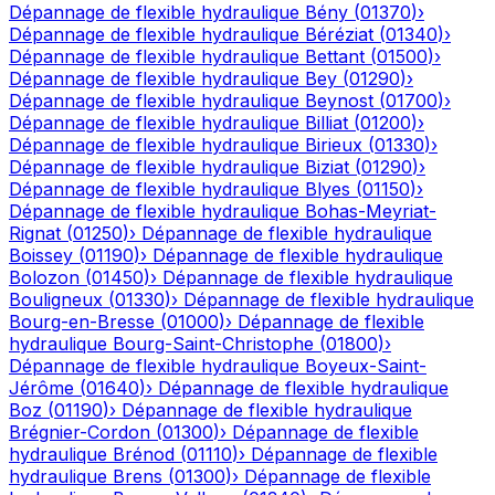
Dépannage de flexible hydraulique
Bény
(
01370
)
›
Dépannage de flexible hydraulique
Béréziat
(
01340
)
›
Dépannage de flexible hydraulique
Bettant
(
01500
)
›
Dépannage de flexible hydraulique
Bey
(
01290
)
›
Dépannage de flexible hydraulique
Beynost
(
01700
)
›
Dépannage de flexible hydraulique
Billiat
(
01200
)
›
Dépannage de flexible hydraulique
Birieux
(
01330
)
›
Dépannage de flexible hydraulique
Biziat
(
01290
)
›
Dépannage de flexible hydraulique
Blyes
(
01150
)
›
Dépannage de flexible hydraulique
Bohas-Meyriat-
Rignat
(
01250
)
›
Dépannage de flexible hydraulique
Boissey
(
01190
)
›
Dépannage de flexible hydraulique
Bolozon
(
01450
)
›
Dépannage de flexible hydraulique
Bouligneux
(
01330
)
›
Dépannage de flexible hydraulique
Bourg-en-Bresse
(
01000
)
›
Dépannage de flexible
hydraulique
Bourg-Saint-Christophe
(
01800
)
›
Dépannage de flexible hydraulique
Boyeux-Saint-
Jérôme
(
01640
)
›
Dépannage de flexible hydraulique
Boz
(
01190
)
›
Dépannage de flexible hydraulique
Brégnier-Cordon
(
01300
)
›
Dépannage de flexible
hydraulique
Brénod
(
01110
)
›
Dépannage de flexible
hydraulique
Brens
(
01300
)
›
Dépannage de flexible