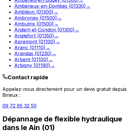
Ambérieux-en-Dombes
(
01330
)
→
Ambléon
(
01300
)
→
Ambronay
(
01500
)
→
Ambutrix
(
01500
)
→
Andert-et-Condon
(
01300
)
→
Anglefort
(
01350
)
→
Apremont
(
01100
)
→
Aranc
(
01110
)
→
Arandas
(
01230
)
→
Arbent
(
01100
)
→
Arbigny
(
01190
)
→
Contact rapide
Appelez-nous directement pour un devis gratuit depuis
Birieux
:
09 72 65 32 50
Dépannage de flexible hydraulique
dans le
Ain
(
01
)