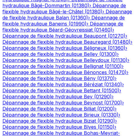
hydraulique
Bâgé-Dommartin
(
01380
)
›
Dépannage de
flexible hydraulique
Bâgé-le-Châtel
(
01380
)
›
Dépannage
de flexible hydraulique
Balan
(
01360
)
›
Dépannage de
flexible hydraulique
Baneins
(
01990
)
›
Dépannage de
flexible hydraulique
Béard-Géovreissiat
(
01460
)
›
Dépannage de flexible hydraulique
Beaupont
(
01270
)
›
Dépannage de flexible hydraulique
Beauregard
(
01480
)
›
Dépannage de flexible hydraulique
Béligneux
(
01360
)
›
Dépannage de flexible hydraulique
Belley
(
01300
)
›
Dépannage de flexible hydraulique
Belleydoux
(
01130
)
›
Dépannage de flexible hydraulique
Bellignat
(
01100
)
›
Dépannage de flexible hydraulique
Bénonces
(
01470
)
›
Dépannage de flexible hydraulique
Bény
(
01370
)
›
Dépannage de flexible hydraulique
Béréziat
(
01340
)
›
Dépannage de flexible hydraulique
Bettant
(
01500
)
›
Dépannage de flexible hydraulique
Bey
(
01290
)
›
Dépannage de flexible hydraulique
Beynost
(
01700
)
›
Dépannage de flexible hydraulique
Billiat
(
01200
)
›
Dépannage de flexible hydraulique
Birieux
(
01330
)
›
Dépannage de flexible hydraulique
Biziat
(
01290
)
›
Dépannage de flexible hydraulique
Blyes
(
01150
)
›
Dépannage de flexible hydraulique
Bohas-Meyriat-