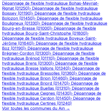
Dépannage de flexible hydraulique
Bohas-Meyriat-
Rignat
(
01250
)
›
Dépannage de flexible hydraulique
Boissey
(
01190
)
›
Dépannage de flexible hydraulique
Bolozon
(
01450
)
›
Dépannage de flexible hydraulique
Bouligneux
(
01330
)
›
Dépannage de flexible hydraulique
Bourg-en-Bresse
(
01000
)
›
Dépannage de flexible
hydraulique
Bourg-Saint-Christophe
(
01800
)
›
Dépannage de flexible hydraulique
Boyeux-Saint-
Jérôme
(
01640
)
›
Dépannage de flexible hydraulique
Boz
(
01190
)
›
Dépannage de flexible hydraulique
Brégnier-Cordon
(
01300
)
›
Dépannage de flexible
hydraulique
Brénod
(
01110
)
›
Dépannage de flexible
hydraulique
Brens
(
01300
)
›
Dépannage de flexible
hydraulique
Bresse Vallons
(
01340
)
›
Dépannage de
flexible hydraulique
Bressolles
(
01360
)
›
Dépannage de
flexible hydraulique
Brion
(
01460
)
›
Dépannage de
flexible hydraulique
Briord
(
01470
)
›
Dépannage de
flexible hydraulique
Buellas
(
01310
)
›
Dépannage de
flexible hydraulique
Ceignes
(
01430
)
›
Dépannage de
flexible hydraulique
Cerdon
(
01450
)
›
Dépannage de
flexible hydraulique
Certines
(
01240
)
Voir toutes les communes du
Ain
→