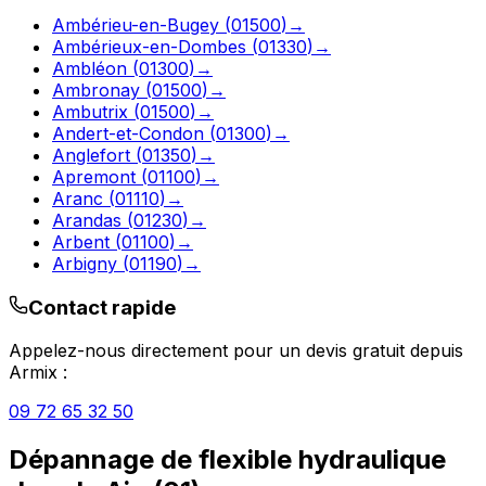
Ambérieu-en-Bugey
(
01500
)
→
Ambérieux-en-Dombes
(
01330
)
→
Ambléon
(
01300
)
→
Ambronay
(
01500
)
→
Ambutrix
(
01500
)
→
Andert-et-Condon
(
01300
)
→
Anglefort
(
01350
)
→
Apremont
(
01100
)
→
Aranc
(
01110
)
→
Arandas
(
01230
)
→
Arbent
(
01100
)
→
Arbigny
(
01190
)
→
Contact rapide
Appelez-nous directement pour un devis gratuit depuis
Armix
:
09 72 65 32 50
Dépannage de flexible hydraulique