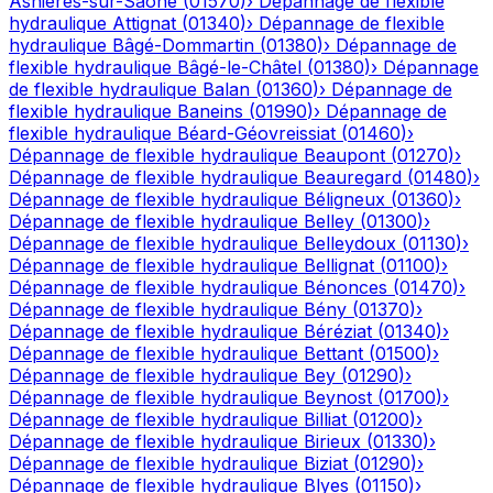
Asnières-sur-Saône
(
01570
)
›
Dépannage de flexible
hydraulique
Attignat
(
01340
)
›
Dépannage de flexible
hydraulique
Bâgé-Dommartin
(
01380
)
›
Dépannage de
flexible hydraulique
Bâgé-le-Châtel
(
01380
)
›
Dépannage
de flexible hydraulique
Balan
(
01360
)
›
Dépannage de
flexible hydraulique
Baneins
(
01990
)
›
Dépannage de
flexible hydraulique
Béard-Géovreissiat
(
01460
)
›
Dépannage de flexible hydraulique
Beaupont
(
01270
)
›
Dépannage de flexible hydraulique
Beauregard
(
01480
)
›
Dépannage de flexible hydraulique
Béligneux
(
01360
)
›
Dépannage de flexible hydraulique
Belley
(
01300
)
›
Dépannage de flexible hydraulique
Belleydoux
(
01130
)
›
Dépannage de flexible hydraulique
Bellignat
(
01100
)
›
Dépannage de flexible hydraulique
Bénonces
(
01470
)
›
Dépannage de flexible hydraulique
Bény
(
01370
)
›
Dépannage de flexible hydraulique
Béréziat
(
01340
)
›
Dépannage de flexible hydraulique
Bettant
(
01500
)
›
Dépannage de flexible hydraulique
Bey
(
01290
)
›
Dépannage de flexible hydraulique
Beynost
(
01700
)
›
Dépannage de flexible hydraulique
Billiat
(
01200
)
›
Dépannage de flexible hydraulique
Birieux
(
01330
)
›
Dépannage de flexible hydraulique
Biziat
(
01290
)
›
Dépannage de flexible hydraulique
Blyes
(
01150
)
›