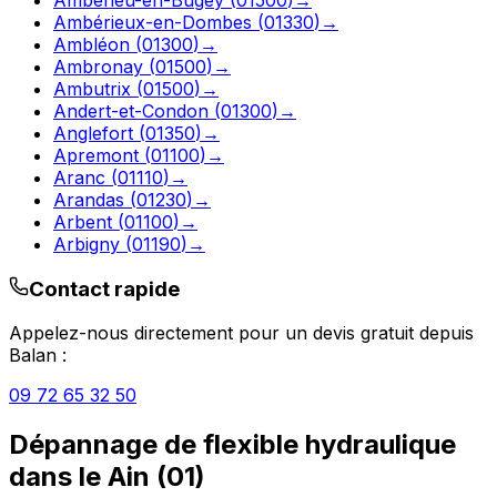
Ambérieux-en-Dombes
(
01330
)
→
Ambléon
(
01300
)
→
Ambronay
(
01500
)
→
Ambutrix
(
01500
)
→
Andert-et-Condon
(
01300
)
→
Anglefort
(
01350
)
→
Apremont
(
01100
)
→
Aranc
(
01110
)
→
Arandas
(
01230
)
→
Arbent
(
01100
)
→
Arbigny
(
01190
)
→
Contact rapide
Appelez-nous directement pour un devis gratuit depuis
Balan
:
09 72 65 32 50
Dépannage de flexible hydraulique
dans le
Ain
(
01
)