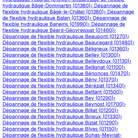
hydraulique
Bâgé-Dommartin
(
01380
)
›
Dépannage de
flexible hydraulique
Bâgé-le-Châtel
(
01380
)
›
Dépannage
de flexible hydraulique
Balan
(
01360
)
›
Dépannage de
flexible hydraulique
Baneins
(
01990
)
›
Dépannage de
flexible hydraulique
Béard-Géovreissiat
(
01460
)
›
Dépannage de flexible hydraulique
Beaupont
(
01270
)
›
Dépannage de flexible hydraulique
Beauregard
(
01480
)
›
Dépannage de flexible hydraulique
Béligneux
(
01360
)
›
Dépannage de flexible hydraulique
Belley
(
01300
)
›
Dépannage de flexible hydraulique
Belleydoux
(
01130
)
›
Dépannage de flexible hydraulique
Bellignat
(
01100
)
›
Dépannage de flexible hydraulique
Bénonces
(
01470
)
›
Dépannage de flexible hydraulique
Bény
(
01370
)
›
Dépannage de flexible hydraulique
Béréziat
(
01340
)
›
Dépannage de flexible hydraulique
Bettant
(
01500
)
›
Dépannage de flexible hydraulique
Bey
(
01290
)
›
Dépannage de flexible hydraulique
Beynost
(
01700
)
›
Dépannage de flexible hydraulique
Billiat
(
01200
)
›
Dépannage de flexible hydraulique
Birieux
(
01330
)
›
Dépannage de flexible hydraulique
Biziat
(
01290
)
›
Dépannage de flexible hydraulique
Blyes
(
01150
)
›
Dépannage de flexible hydraulique
Bohas-Meyriat-