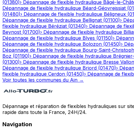
(
01380
)
›
Dépannage de flexible hydraulique
Bâgé-le-Chât
Dépannage de flexible hydraulique
Béard-Géovreissiat
(
0
(
01480
)
›
Dépannage de flexible hydraulique
Béligneux
(
0
Dépannage de flexible hydraulique
Bellignat
(
01100
)
›
Dépa
flexible hydraulique
Béréziat
(
01340
)
›
Dépannage de flexi
Beynost
(
01700
)
›
Dépannage de flexible hydraulique
Billia
Dépannage de flexible hydraulique
Blyes
(
01150
)
›
Dépanna
Dépannage de flexible hydraulique
Bolozon
(
01450
)
›
Dépa
Dépannage de flexible hydraulique
Bourg-Saint-Christop
Boz
(
01190
)
›
Dépannage de flexible hydraulique
Brégnier
(
01300
)
›
Dépannage de flexible hydraulique
Bresse Vallo
Dépannage de flexible hydraulique
Briord
(
01470
)
›
Dépann
flexible hydraulique
Cerdon
(
01450
)
›
Dépannage de flexib
Voir toutes les communes du
Ain
→
Dépannage et réparation de flexibles hydrauliques sur sit
rapide dans toute la France, 24H/24.
Navigation