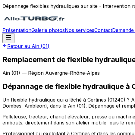
Dépannage flexibles hydrauliques sur site - Intervention
Présentation
Galerie photos
Nos services
Contact
Demande 
Retour au
Ain
(
01
)
Remplacement de flexible hydraulique 
Ain
(
01
) — Région
Auvergne-Rhône-Alpes
Dépannage de flexible hydraulique
à
Un flexible hydraulique qui a lâché à Certines (01240) ? 
Dombes, Ambléon), dans le Ain (01). Dépannage et remplac
Pelleteuse, tracteur, chariot élévateur, presse ou machine 
embouts, directement dans son atelier mobile, puis le rem
Professionnel ou exploitant à Certines et dans les com