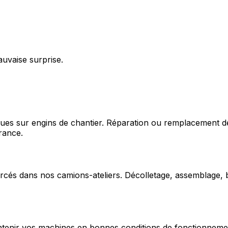
auvaise surprise.
ques sur engins de chantier. Réparation ou remplacement d
rance.
cés dans nos camions-ateliers. Décolletage, assemblage, b
enir vos machines en bonnes conditions de fonctionnement e