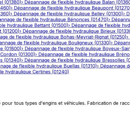
el
(
01380
)
›
Dépannage de flexible hydraulique
Balan
(
0136
1460
)
›
Dépannage de flexible hydraulique
Beaupont
(
01270
1360
)
›
Dépannage de flexible hydraulique
Belley
(
01300
)
›
D
nnage de flexible hydraulique
Bénonces
(
01470
)
›
Dépannag
ble hydraulique
Bettant
(
01500
)
›
Dépannage de flexible hyd
t
(
01200
)
›
Dépannage de flexible hydraulique
Birieux
(
0133
ge de flexible hydraulique
Bohas-Meyriat-Rignat
(
01250
)
›
nnage de flexible hydraulique
Bouligneux
(
01330
)
›
Dépann
he
(
01800
)
›
Dépannage de flexible hydraulique
Boyeux-Sai
-Cordon
(
01300
)
›
Dépannage de flexible hydraulique
Bréno
ns
(
01340
)
›
Dépannage de flexible hydraulique
Bressolles
(
age de flexible hydraulique
Buellas
(
01310
)
›
Dépannage de
le hydraulique
Certines
(
01240
)
e pour tous types d'engins et véhicules. Fabrication de ra