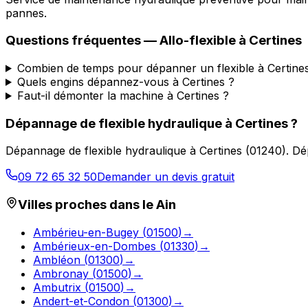
pannes.
Questions fréquentes —
Allo-flexible
à
Certines
Combien de temps pour dépanner un flexible à Certine
Quels engins dépannez-vous à Certines ?
Faut-il démonter la machine à Certines ?
Dépannage de flexible hydraulique
à
Certines
?
Dépannage de flexible hydraulique
à
Certines
(
01240
).
Dé
09 72 65 32 50
Demander un devis gratuit
Villes proches dans le
Ain
Ambérieu-en-Bugey
(
01500
)
→
Ambérieux-en-Dombes
(
01330
)
→
Ambléon
(
01300
)
→
Ambronay
(
01500
)
→
Ambutrix
(
01500
)
→
Andert-et-Condon
(
01300
)
→