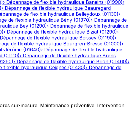
0
)
›
Dépannage de flexible hydraulique
Baneins
(
01990
)
›
)
›
Dépannage de flexible hydraulique
Beauregard
épannage de flexible hydraulique
Belleydoux
(
01130
)
›
e de flexible hydraulique
Bény
(
01370
)
›
Dépannage de
raulique
Bey
(
01290
)
›
Dépannage de flexible hydraulique
0
)
›
Dépannage de flexible hydraulique
Biziat
(
01290
)
›
Dépannage de flexible hydraulique
Boissey
(
01190
)
›
age de flexible hydraulique
Bourg-en-Bresse
(
01000
)
›
nt-Jérôme
(
01640
)
›
Dépannage de flexible hydraulique
d
(
01110
)
›
Dépannage de flexible hydraulique
Brens
01360
)
›
Dépannage de flexible hydraulique
Brion
(
01460
)
›
 flexible hydraulique
Ceignes
(
01430
)
›
Dépannage de
ccords sur-mesure. Maintenance préventive. Intervention