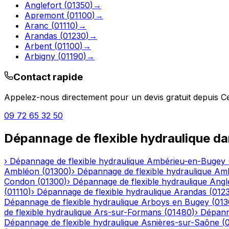
Anglefort
(
01350
)
→
Apremont
(
01100
)
→
Aranc
(
01110
)
→
Arandas
(
01230
)
→
Arbent
(
01100
)
→
Arbigny
(
01190
)
→
Contact rapide
Appelez-nous directement pour un devis gratuit depuis
Ce
09 72 65 32 50
Dépannage de flexible hydraulique
da
›
Dépannage de flexible hydraulique
Ambérieu-en-Bugey
Ambléon
(
01300
)
›
Dépannage de flexible hydraulique
Am
Condon
(
01300
)
›
Dépannage de flexible hydraulique
Angl
(
01110
)
›
Dépannage de flexible hydraulique
Arandas
(
012
Dépannage de flexible hydraulique
Arboys en Bugey
(
013
de flexible hydraulique
Ars-sur-Formans
(
01480
)
›
Dépanna
Dépannage de flexible hydraulique
Asnières-sur-Saône
(