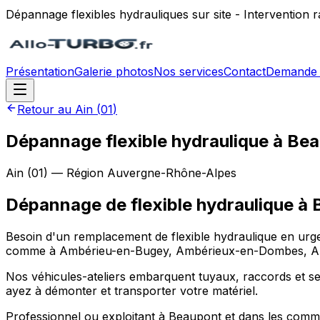
Dépannage flexibles hydrauliques sur site - Intervention
Présentation
Galerie photos
Nos services
Contact
Demande 
Retour au
Ain
(
01
)
Dépannage flexible hydraulique à Be
Ain
(
01
) — Région
Auvergne-Rhône-Alpes
Dépannage de flexible hydraulique
à
Besoin d'un remplacement de flexible hydraulique en urge
comme à Ambérieu-en-Bugey, Ambérieux-en-Dombes, Ambléo
Nos véhicules-ateliers embarquent tuyaux, raccords et sert
ayez à démonter et transporter votre matériel.
Professionnel ou exploitant à Beaupont et dans les co