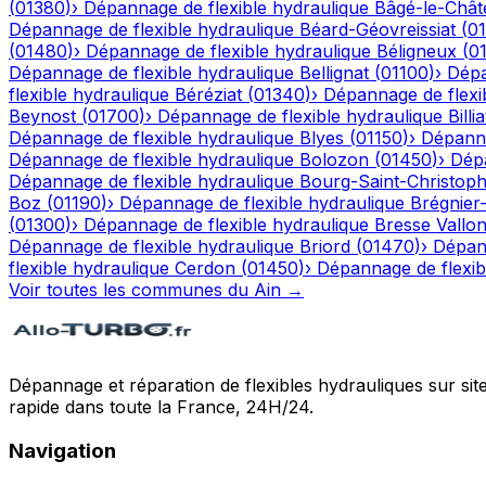
(
01380
)
›
Dépannage de flexible hydraulique
Bâgé-le-Chât
Dépannage de flexible hydraulique
Béard-Géovreissiat
(
0
(
01480
)
›
Dépannage de flexible hydraulique
Béligneux
(
0
Dépannage de flexible hydraulique
Bellignat
(
01100
)
›
Dépa
flexible hydraulique
Béréziat
(
01340
)
›
Dépannage de flexi
Beynost
(
01700
)
›
Dépannage de flexible hydraulique
Billia
Dépannage de flexible hydraulique
Blyes
(
01150
)
›
Dépanna
Dépannage de flexible hydraulique
Bolozon
(
01450
)
›
Dépa
Dépannage de flexible hydraulique
Bourg-Saint-Christop
Boz
(
01190
)
›
Dépannage de flexible hydraulique
Brégnier
(
01300
)
›
Dépannage de flexible hydraulique
Bresse Vallo
Dépannage de flexible hydraulique
Briord
(
01470
)
›
Dépann
flexible hydraulique
Cerdon
(
01450
)
›
Dépannage de flexib
Voir toutes les communes du
Ain
→
Dépannage et réparation de flexibles hydrauliques sur sit
rapide dans toute la France, 24H/24.
Navigation