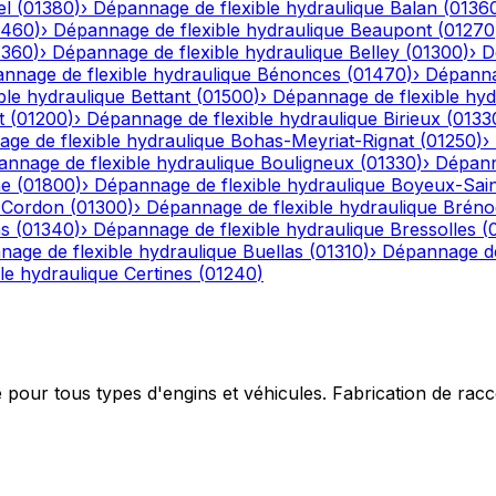
el
(
01380
)
›
Dépannage de flexible hydraulique
Balan
(
0136
1460
)
›
Dépannage de flexible hydraulique
Beaupont
(
01270
1360
)
›
Dépannage de flexible hydraulique
Belley
(
01300
)
›
D
nnage de flexible hydraulique
Bénonces
(
01470
)
›
Dépannag
ble hydraulique
Bettant
(
01500
)
›
Dépannage de flexible hyd
t
(
01200
)
›
Dépannage de flexible hydraulique
Birieux
(
0133
ge de flexible hydraulique
Bohas-Meyriat-Rignat
(
01250
)
›
nnage de flexible hydraulique
Bouligneux
(
01330
)
›
Dépann
he
(
01800
)
›
Dépannage de flexible hydraulique
Boyeux-Sai
-Cordon
(
01300
)
›
Dépannage de flexible hydraulique
Bréno
ns
(
01340
)
›
Dépannage de flexible hydraulique
Bressolles
(
age de flexible hydraulique
Buellas
(
01310
)
›
Dépannage de
le hydraulique
Certines
(
01240
)
e pour tous types d'engins et véhicules. Fabrication de ra