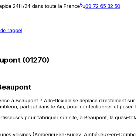
 rapide 24H/24 dans toute la France
09 72 65 32 50
de rappel
aupont (01270)
Beaupont
nce à Beaupont ? Allo-flexible se déplace directement sur 
n, partout dans le Ain, pour confectionner et poser le 
isseuses pour fabriquer sur site, à Beaupont, la quasi-tota
mmunes voisines (Ambérieu-en-Bugey, Ambérieux-en-Dombes