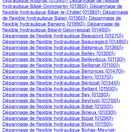
hydraulique
Attignat
(
01340
)
›
Dépannage de flexible
hydraulique
Bâgé-Dommartin
(
01380
)
›
Dépannage de
flexible hydraulique
Bâgé-le-Châtel
(
01380
)
›
Dépannage
de flexible hydraulique
Balan
(
01360
)
›
Dépannage de
flexible hydraulique
Baneins
(
01990
)
›
Dépannage de
flexible hydraulique
Béard-Géovreissiat
(
01460
)
›
Dépannage de flexible hydraulique
Beaupont
(
01270
)
›
Dépannage de flexible hydraulique
Beauregard
(
01480
)
›
Dépannage de flexible hydraulique
Béligneux
(
01360
)
›
Dépannage de flexible hydraulique
Belley
(
01300
)
›
Dépannage de flexible hydraulique
Belleydoux
(
01130
)
›
Dépannage de flexible hydraulique
Bellignat
(
01100
)
›
Dépannage de flexible hydraulique
Bénonces
(
01470
)
›
Dépannage de flexible hydraulique
Bény
(
01370
)
›
Dépannage de flexible hydraulique
Béréziat
(
01340
)
›
Dépannage de flexible hydraulique
Bettant
(
01500
)
›
Dépannage de flexible hydraulique
Bey
(
01290
)
›
Dépannage de flexible hydraulique
Beynost
(
01700
)
›
Dépannage de flexible hydraulique
Billiat
(
01200
)
›
Dépannage de flexible hydraulique
Birieux
(
01330
)
›
Dépannage de flexible hydraulique
Biziat
(
01290
)
›
Dépannage de flexible hydraulique
Blyes
(
01150
)
›
Dépannage de flexible hydraulique
Bohas-Meyriat-