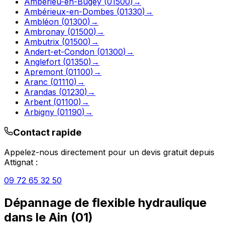
Ambérieu-en-Bugey
(
01500
)
→
Ambérieux-en-Dombes
(
01330
)
→
Ambléon
(
01300
)
→
Ambronay
(
01500
)
→
Ambutrix
(
01500
)
→
Andert-et-Condon
(
01300
)
→
Anglefort
(
01350
)
→
Apremont
(
01100
)
→
Aranc
(
01110
)
→
Arandas
(
01230
)
→
Arbent
(
01100
)
→
Arbigny
(
01190
)
→
Contact rapide
Appelez-nous directement pour un devis gratuit depuis
Attignat
:
09 72 65 32 50
Dépannage de flexible hydraulique
dans le
Ain
(
01
)