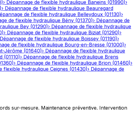
0
)
›
Dépannage de flexible hydraulique
Baneins
(
01990
)
›
)
›
Dépannage de flexible hydraulique
Beauregard
épannage de flexible hydraulique
Belleydoux
(
01130
)
›
e de flexible hydraulique
Bény
(
01370
)
›
Dépannage de
raulique
Bey
(
01290
)
›
Dépannage de flexible hydraulique
0
)
›
Dépannage de flexible hydraulique
Biziat
(
01290
)
›
Dépannage de flexible hydraulique
Boissey
(
01190
)
›
age de flexible hydraulique
Bourg-en-Bresse
(
01000
)
›
nt-Jérôme
(
01640
)
›
Dépannage de flexible hydraulique
d
(
01110
)
›
Dépannage de flexible hydraulique
Brens
01360
)
›
Dépannage de flexible hydraulique
Brion
(
01460
)
›
 flexible hydraulique
Ceignes
(
01430
)
›
Dépannage de
ccords sur-mesure. Maintenance préventive. Intervention