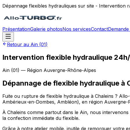
Dépannage flexibles hydrauliques sur site - Intervention
Présentation
Galerie photos
Nos services
Contact
Demande 
Retour au
Ain
(
01
)
Intervention flexible hydraulique 24h
Ain
(
01
) — Région
Auvergne-Rhône-Alpes
Dépannage de flexible hydraulique
à
Fuite ou rupture de flexible hydraulique à Chaleins ? Allo
Ambérieux-en-Dombes, Ambléon), en région Auvergne-Rhôn
À Chaleins comme partout dans le Ain, nous intervenons pour
la confection immédiate du flexible.
Grâce à notre atelier mobile, inutile de remorquer votre e