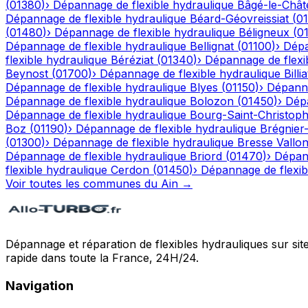
(
01380
)
›
Dépannage de flexible hydraulique
Bâgé-le-Chât
Dépannage de flexible hydraulique
Béard-Géovreissiat
(
0
(
01480
)
›
Dépannage de flexible hydraulique
Béligneux
(
0
Dépannage de flexible hydraulique
Bellignat
(
01100
)
›
Dépa
flexible hydraulique
Béréziat
(
01340
)
›
Dépannage de flexi
Beynost
(
01700
)
›
Dépannage de flexible hydraulique
Billia
Dépannage de flexible hydraulique
Blyes
(
01150
)
›
Dépanna
Dépannage de flexible hydraulique
Bolozon
(
01450
)
›
Dépa
Dépannage de flexible hydraulique
Bourg-Saint-Christop
Boz
(
01190
)
›
Dépannage de flexible hydraulique
Brégnier
(
01300
)
›
Dépannage de flexible hydraulique
Bresse Vallo
Dépannage de flexible hydraulique
Briord
(
01470
)
›
Dépann
flexible hydraulique
Cerdon
(
01450
)
›
Dépannage de flexib
Voir toutes les communes du
Ain
→
Dépannage et réparation de flexibles hydrauliques sur sit
rapide dans toute la France, 24H/24.
Navigation