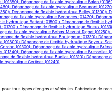
el
(
01380
)
›
Dépannage de flexible hydraulique
Balan
(
0136
1460
)
›
Dépannage de flexible hydraulique
Beaupont
(
01270
1360
)
›
Dépannage de flexible hydraulique
Belley
(
01300
)
›
D
nnage de flexible hydraulique
Bénonces
(
01470
)
›
Dépannag
ble hydraulique
Bettant
(
01500
)
›
Dépannage de flexible hyd
t
(
01200
)
›
Dépannage de flexible hydraulique
Birieux
(
0133
ge de flexible hydraulique
Bohas-Meyriat-Rignat
(
01250
)
›
nnage de flexible hydraulique
Bouligneux
(
01330
)
›
Dépann
he
(
01800
)
›
Dépannage de flexible hydraulique
Boyeux-Sai
-Cordon
(
01300
)
›
Dépannage de flexible hydraulique
Bréno
ns
(
01340
)
›
Dépannage de flexible hydraulique
Bressolles
(
age de flexible hydraulique
Buellas
(
01310
)
›
Dépannage de
le hydraulique
Certines
(
01240
)
e pour tous types d'engins et véhicules. Fabrication de ra