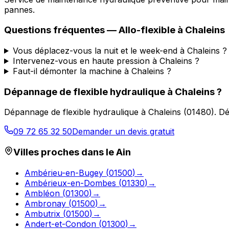
pannes.
Questions fréquentes —
Allo-flexible
à
Chaleins
Vous déplacez-vous la nuit et le week-end à Chaleins ?
Intervenez-vous en haute pression à Chaleins ?
Faut-il démonter la machine à Chaleins ?
Dépannage de flexible hydraulique
à
Chaleins
?
Dépannage de flexible hydraulique
à
Chaleins
(
01480
).
Dé
09 72 65 32 50
Demander un devis gratuit
Villes proches dans le
Ain
Ambérieu-en-Bugey
(
01500
)
→
Ambérieux-en-Dombes
(
01330
)
→
Ambléon
(
01300
)
→
Ambronay
(
01500
)
→
Ambutrix
(
01500
)
→
Andert-et-Condon
(
01300
)
→