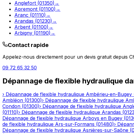
Anglefort
(
01350
)
→
Apremont
(
01100
)
→
Aranc
(
01110
)
→
Arandas
(
01230
)
→
Arbent
(
01100
)
→
Arbigny
(
01190
)
→
Contact rapide
Appelez-nous directement pour un devis gratuit depuis
Ch
09 72 65 32 50
Dépannage de flexible hydraulique
da
›
Dépannage de flexible hydraulique
Ambérieu-en-Bugey
Ambléon
(
01300
)
›
Dépannage de flexible hydraulique
Am
Condon
(
01300
)
›
Dépannage de flexible hydraulique
Angl
(
01110
)
›
Dépannage de flexible hydraulique
Arandas
(
012
Dépannage de flexible hydraulique
Arboys en Bugey
(
013
de flexible hydraulique
Ars-sur-Formans
(
01480
)
›
Dépanna
Dépannage de flexible hydraulique
Asnières-sur-Saône
(