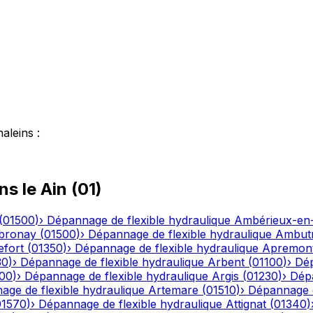
aleins
:
ns le
Ain
(
01
)
(
01500
)
›
Dépannage de flexible hydraulique
Ambérieux-e
bronay
(
01500
)
›
Dépannage de flexible hydraulique
Ambutr
efort
(
01350
)
›
Dépannage de flexible hydraulique
Apremon
30
)
›
Dépannage de flexible hydraulique
Arbent
(
01100
)
›
Dép
00
)
›
Dépannage de flexible hydraulique
Argis
(
01230
)
›
Dépa
ge de flexible hydraulique
Artemare
(
01510
)
›
Dépannage d
01570
)
›
Dépannage de flexible hydraulique
Attignat
(
01340
)