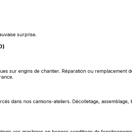
auvaise surprise.
0)
ques sur engins de chantier. Réparation ou remplacement d
rance.
cés dans nos camions-ateliers. Décolletage, assemblage, b
enir vos machines en bonnes conditions de fonctionnement e