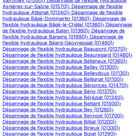
Valromey
(
01260
)
›
Dépannage de flexible hydraulique
Asnières-sur-Saône
(
01570
)
›
Dépannage de flexible
hydraulique
Attignat
(
01340
)
›
Dépannage de flexible
hydraulique
Bâgé-Dommartin
(
01380
)
›
Dépannage de
flexible hydraulique
Bâgé-le-Châtel
(
01380
)
›
Dépannage
de flexible hydraulique
Balan
(
01360
)
›
Dépannage de
flexible hydraulique
Baneins
(
01990
)
›
Dépannage de
flexible hydraulique
Béard-Géovreissiat
(
01460
)
›
Dépannage de flexible hydraulique
Beaupont
(
01270
)
›
Dépannage de flexible hydraulique
Beauregard
(
01480
)
›
Dépannage de flexible hydraulique
Béligneux
(
01360
)
›
Dépannage de flexible hydraulique
Belley
(
01300
)
›
Dépannage de flexible hydraulique
Belleydoux
(
01130
)
›
Dépannage de flexible hydraulique
Bellignat
(
01100
)
›
Dépannage de flexible hydraulique
Bénonces
(
01470
)
›
Dépannage de flexible hydraulique
Bény
(
01370
)
›
Dépannage de flexible hydraulique
Béréziat
(
01340
)
›
Dépannage de flexible hydraulique
Bettant
(
01500
)
›
Dépannage de flexible hydraulique
Bey
(
01290
)
›
Dépannage de flexible hydraulique
Beynost
(
01700
)
›
Dépannage de flexible hydraulique
Billiat
(
01200
)
›
Dépannage de flexible hydraulique
Birieux
(
01330
)
›
Dépannage de flexible hydraulique
Biziat
(
01290
)
›