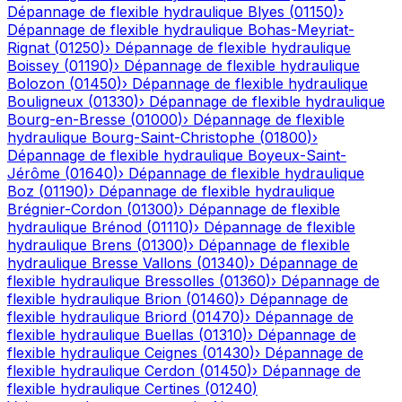
Dépannage de flexible hydraulique
Blyes
(
01150
)
›
Dépannage de flexible hydraulique
Bohas-Meyriat-
Rignat
(
01250
)
›
Dépannage de flexible hydraulique
Boissey
(
01190
)
›
Dépannage de flexible hydraulique
Bolozon
(
01450
)
›
Dépannage de flexible hydraulique
Bouligneux
(
01330
)
›
Dépannage de flexible hydraulique
Bourg-en-Bresse
(
01000
)
›
Dépannage de flexible
hydraulique
Bourg-Saint-Christophe
(
01800
)
›
Dépannage de flexible hydraulique
Boyeux-Saint-
Jérôme
(
01640
)
›
Dépannage de flexible hydraulique
Boz
(
01190
)
›
Dépannage de flexible hydraulique
Brégnier-Cordon
(
01300
)
›
Dépannage de flexible
hydraulique
Brénod
(
01110
)
›
Dépannage de flexible
hydraulique
Brens
(
01300
)
›
Dépannage de flexible
hydraulique
Bresse Vallons
(
01340
)
›
Dépannage de
flexible hydraulique
Bressolles
(
01360
)
›
Dépannage de
flexible hydraulique
Brion
(
01460
)
›
Dépannage de
flexible hydraulique
Briord
(
01470
)
›
Dépannage de
flexible hydraulique
Buellas
(
01310
)
›
Dépannage de
flexible hydraulique
Ceignes
(
01430
)
›
Dépannage de
flexible hydraulique
Cerdon
(
01450
)
›
Dépannage de
flexible hydraulique
Certines
(
01240
)