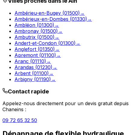
Villes proches dans le
Ain
Ambérieu-en-Bugey
(
01500
)
→
Ambérieux-en-Dombes
(
01330
)
→
Ambléon
(
01300
)
→
Ambronay
(
01500
)
→
Ambutrix
(
01500
)
→
Andert-et-Condon
(
01300
)
→
Anglefort
(
01350
)
→
Apremont
(
01100
)
→
Aranc
(
01110
)
→
Arandas
(
01230
)
→
Arbent
(
01100
)
→
Arbigny
(
01190
)
→
Contact rapide
Appelez-nous directement pour un devis gratuit depuis
Chaneins
:
09 72 65 32 50
Dépannage de flexible hydraulique