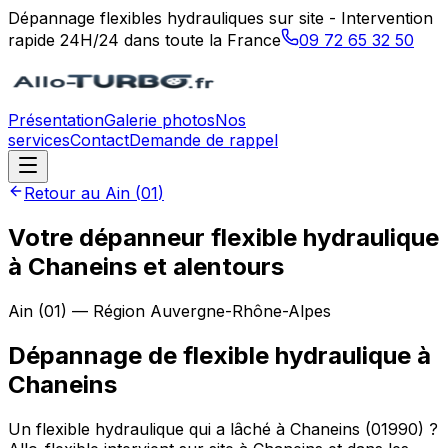
Dépannage flexibles hydrauliques sur site - Intervention
rapide 24H/24 dans toute la France
09 72 65 32 50
Présentation
Galerie photos
Nos
services
Contact
Demande de rappel
Retour au
Ain
(
01
)
Votre dépanneur flexible hydraulique
à Chaneins et alentours
Ain
(
01
) — Région
Auvergne-Rhône-Alpes
Dépannage de flexible hydraulique
à
Chaneins
Un flexible hydraulique qui a lâché à Chaneins (01990) ?