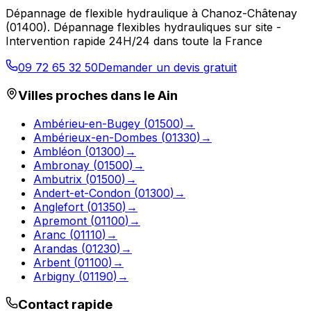
Dépannage de flexible hydraulique
à
Chanoz-Châtenay
(
01400
).
Dépannage flexibles hydrauliques sur site -
Intervention rapide 24H/24 dans toute la France
09 72 65 32 50
Demander un devis gratuit
Villes proches dans le
Ain
Ambérieu-en-Bugey
(
01500
)
→
Ambérieux-en-Dombes
(
01330
)
→
Ambléon
(
01300
)
→
Ambronay
(
01500
)
→
Ambutrix
(
01500
)
→
Andert-et-Condon
(
01300
)
→
Anglefort
(
01350
)
→
Apremont
(
01100
)
→
Aranc
(
01110
)
→
Arandas
(
01230
)
→
Arbent
(
01100
)
→
Arbigny
(
01190
)
→
Contact rapide