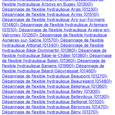
flexible hydraulique
Arboys en Bugey
(
01300
)
›
Dépannage de flexible hydraulique
Argis
(
01230
)
›
Dépannage de flexible hydraulique
Armix
(
01510
)
›
Dépannage de flexible hydraulique
Ars-sur-Formans
(
01480
)
›
Dépannage de flexible hydraulique
Artemare
(
01510
)
›
Dépannage de flexible hydraulique
Arvière-en-
Valromey
(
01260
)
›
Dépannage de flexible hydraulique
Asnières-sur-Saône
(
01570
)
›
Dépannage de flexible
hydraulique
Attignat
(
01340
)
›
Dépannage de flexible
hydraulique
Bâgé-Dommartin
(
01380
)
›
Dépannage de
flexible hydraulique
Bâgé-le-Châtel
(
01380
)
›
Dépannage
de flexible hydraulique
Balan
(
01360
)
›
Dépannage de
flexible hydraulique
Baneins
(
01990
)
›
Dépannage de
flexible hydraulique
Béard-Géovreissiat
(
01460
)
›
Dépannage de flexible hydraulique
Beaupont
(
01270
)
›
Dépannage de flexible hydraulique
Beauregard
(
01480
)
›
Dépannage de flexible hydraulique
Béligneux
(
01360
)
›
Dépannage de flexible hydraulique
Belley
(
01300
)
›
Dépannage de flexible hydraulique
Belleydoux
(
01130
)
›
Dépannage de flexible hydraulique
Bellignat
(
01100
)
›
Dépannage de flexible hydraulique
Bénonces
(
01470
)
›
Dépannage de flexible hydraulique
Bény
(
01370
)
›