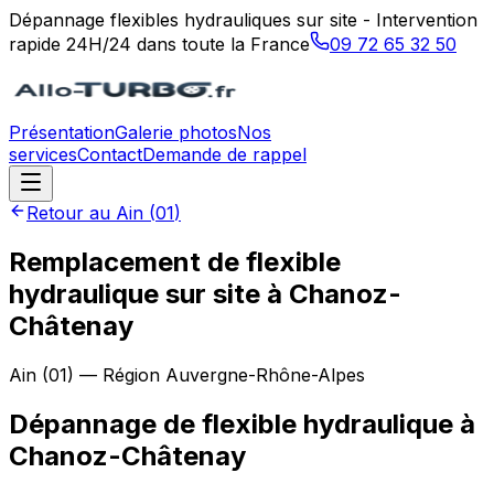
Dépannage flexibles hydrauliques sur site - Intervention
rapide 24H/24 dans toute la France
09 72 65 32 50
Présentation
Galerie photos
Nos
services
Contact
Demande de rappel
Retour au
Ain
(
01
)
Remplacement de flexible
hydraulique sur site à Chanoz-
Châtenay
Ain
(
01
) — Région
Auvergne-Rhône-Alpes
Dépannage de flexible hydraulique
à
Chanoz-Châtenay