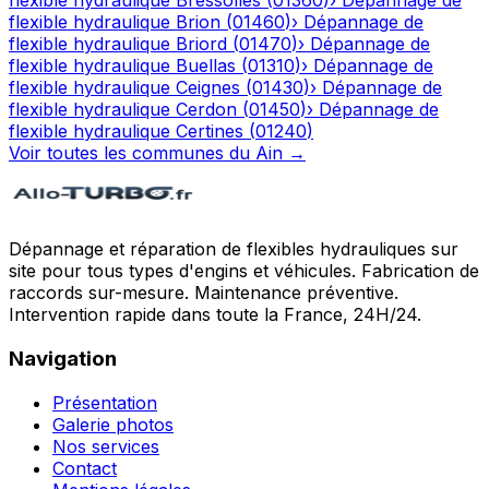
flexible hydraulique
Bressolles
(
01360
)
›
Dépannage de
flexible hydraulique
Brion
(
01460
)
›
Dépannage de
flexible hydraulique
Briord
(
01470
)
›
Dépannage de
flexible hydraulique
Buellas
(
01310
)
›
Dépannage de
flexible hydraulique
Ceignes
(
01430
)
›
Dépannage de
flexible hydraulique
Cerdon
(
01450
)
›
Dépannage de
flexible hydraulique
Certines
(
01240
)
Voir toutes les communes du
Ain
→
Dépannage et réparation de flexibles hydrauliques sur
site pour tous types d'engins et véhicules. Fabrication de
raccords sur-mesure. Maintenance préventive.
Intervention rapide dans toute la France, 24H/24.
Navigation
Présentation
Galerie photos
Nos services
Contact