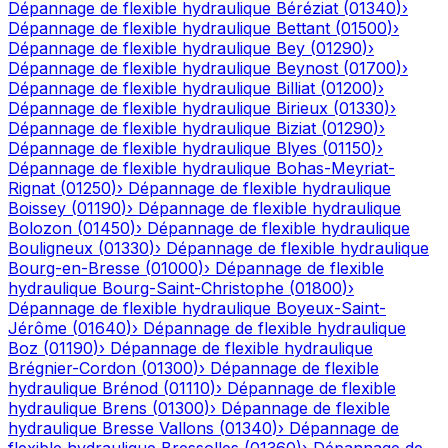
Dépannage de flexible hydraulique
Béréziat
(
01340
)
›
Dépannage de flexible hydraulique
Bettant
(
01500
)
›
Dépannage de flexible hydraulique
Bey
(
01290
)
›
Dépannage de flexible hydraulique
Beynost
(
01700
)
›
Dépannage de flexible hydraulique
Billiat
(
01200
)
›
Dépannage de flexible hydraulique
Birieux
(
01330
)
›
Dépannage de flexible hydraulique
Biziat
(
01290
)
›
Dépannage de flexible hydraulique
Blyes
(
01150
)
›
Dépannage de flexible hydraulique
Bohas-Meyriat-
Rignat
(
01250
)
›
Dépannage de flexible hydraulique
Boissey
(
01190
)
›
Dépannage de flexible hydraulique
Bolozon
(
01450
)
›
Dépannage de flexible hydraulique
Bouligneux
(
01330
)
›
Dépannage de flexible hydraulique
Bourg-en-Bresse
(
01000
)
›
Dépannage de flexible
hydraulique
Bourg-Saint-Christophe
(
01800
)
›
Dépannage de flexible hydraulique
Boyeux-Saint-
Jérôme
(
01640
)
›
Dépannage de flexible hydraulique
Boz
(
01190
)
›
Dépannage de flexible hydraulique
Brégnier-Cordon
(
01300
)
›
Dépannage de flexible
hydraulique
Brénod
(
01110
)
›
Dépannage de flexible
hydraulique
Brens
(
01300
)
›
Dépannage de flexible
hydraulique
Bresse Vallons
(
01340
)
›
Dépannage de