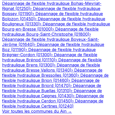
Dépannage de flexible hydraulique
Bohas-Meyriat-
Rignat
(
01250
)
›
Dépannage de flexible hydraulique
Boissey
(
01190
)
›
Dépannage de flexible hydraulique
Bolozon
(
01450
)
›
Dépannage de flexible hydraulique
Bouligneux
(
01330
)
›
Dépannage de flexible hydraulique
Bourg-en-Bresse
(
01000
)
›
Dépannage de flexible
hydraulique
Bourg-Saint-Christophe
(
01800
)
›
Dépannage de flexible hydraulique
Boyeux-Saint-
Jérôme
(
01640
)
›
Dépannage de flexible hydraulique
Boz
(
01190
)
›
Dépannage de flexible hydraulique
Brégnier-Cordon
(
01300
)
›
Dépannage de flexible
hydraulique
Brénod
(
01110
)
›
Dépannage de flexible
hydraulique
Brens
(
01300
)
›
Dépannage de flexible
hydraulique
Bresse Vallons
(
01340
)
›
Dépannage de
flexible hydraulique
Bressolles
(
01360
)
›
Dépannage de
flexible hydraulique
Brion
(
01460
)
›
Dépannage de
flexible hydraulique
Briord
(
01470
)
›
Dépannage de
flexible hydraulique
Buellas
(
01310
)
›
Dépannage de
flexible hydraulique
Ceignes
(
01430
)
›
Dépannage de
flexible hydraulique
Cerdon
(
01450
)
›
Dépannage de
flexible hydraulique
Certines
(
01240
)
Voir toutes les communes du
Ain
→