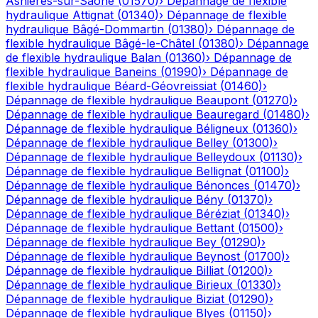
Asnières-sur-Saône
(
01570
)
›
Dépannage de flexible
hydraulique
Attignat
(
01340
)
›
Dépannage de flexible
hydraulique
Bâgé-Dommartin
(
01380
)
›
Dépannage de
flexible hydraulique
Bâgé-le-Châtel
(
01380
)
›
Dépannage
de flexible hydraulique
Balan
(
01360
)
›
Dépannage de
flexible hydraulique
Baneins
(
01990
)
›
Dépannage de
flexible hydraulique
Béard-Géovreissiat
(
01460
)
›
Dépannage de flexible hydraulique
Beaupont
(
01270
)
›
Dépannage de flexible hydraulique
Beauregard
(
01480
)
›
Dépannage de flexible hydraulique
Béligneux
(
01360
)
›
Dépannage de flexible hydraulique
Belley
(
01300
)
›
Dépannage de flexible hydraulique
Belleydoux
(
01130
)
›
Dépannage de flexible hydraulique
Bellignat
(
01100
)
›
Dépannage de flexible hydraulique
Bénonces
(
01470
)
›
Dépannage de flexible hydraulique
Bény
(
01370
)
›
Dépannage de flexible hydraulique
Béréziat
(
01340
)
›
Dépannage de flexible hydraulique
Bettant
(
01500
)
›
Dépannage de flexible hydraulique
Bey
(
01290
)
›
Dépannage de flexible hydraulique
Beynost
(
01700
)
›
Dépannage de flexible hydraulique
Billiat
(
01200
)
›
Dépannage de flexible hydraulique
Birieux
(
01330
)
›
Dépannage de flexible hydraulique
Biziat
(
01290
)
›
Dépannage de flexible hydraulique
Blyes
(
01150
)
›