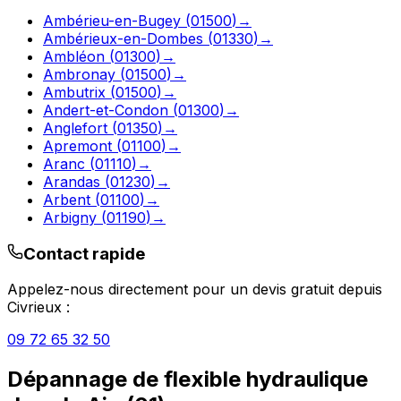
Ambérieu-en-Bugey
(
01500
)
→
Ambérieux-en-Dombes
(
01330
)
→
Ambléon
(
01300
)
→
Ambronay
(
01500
)
→
Ambutrix
(
01500
)
→
Andert-et-Condon
(
01300
)
→
Anglefort
(
01350
)
→
Apremont
(
01100
)
→
Aranc
(
01110
)
→
Arandas
(
01230
)
→
Arbent
(
01100
)
→
Arbigny
(
01190
)
→
Contact rapide
Appelez-nous directement pour un devis gratuit depuis
Civrieux
:
09 72 65 32 50
Dépannage de flexible hydraulique