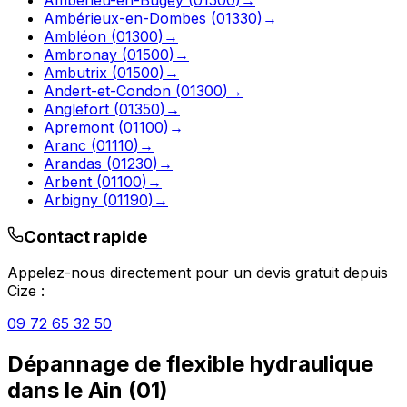
Ambérieux-en-Dombes
(
01330
)
→
Ambléon
(
01300
)
→
Ambronay
(
01500
)
→
Ambutrix
(
01500
)
→
Andert-et-Condon
(
01300
)
→
Anglefort
(
01350
)
→
Apremont
(
01100
)
→
Aranc
(
01110
)
→
Arandas
(
01230
)
→
Arbent
(
01100
)
→
Arbigny
(
01190
)
→
Contact rapide
Appelez-nous directement pour un devis gratuit depuis
Cize
:
09 72 65 32 50
Dépannage de flexible hydraulique
dans le
Ain
(
01
)