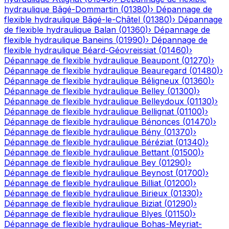
hydraulique
Bâgé-Dommartin
(
01380
)
›
Dépannage de
flexible hydraulique
Bâgé-le-Châtel
(
01380
)
›
Dépannage
de flexible hydraulique
Balan
(
01360
)
›
Dépannage de
flexible hydraulique
Baneins
(
01990
)
›
Dépannage de
flexible hydraulique
Béard-Géovreissiat
(
01460
)
›
Dépannage de flexible hydraulique
Beaupont
(
01270
)
›
Dépannage de flexible hydraulique
Beauregard
(
01480
)
›
Dépannage de flexible hydraulique
Béligneux
(
01360
)
›
Dépannage de flexible hydraulique
Belley
(
01300
)
›
Dépannage de flexible hydraulique
Belleydoux
(
01130
)
›
Dépannage de flexible hydraulique
Bellignat
(
01100
)
›
Dépannage de flexible hydraulique
Bénonces
(
01470
)
›
Dépannage de flexible hydraulique
Bény
(
01370
)
›
Dépannage de flexible hydraulique
Béréziat
(
01340
)
›
Dépannage de flexible hydraulique
Bettant
(
01500
)
›
Dépannage de flexible hydraulique
Bey
(
01290
)
›
Dépannage de flexible hydraulique
Beynost
(
01700
)
›
Dépannage de flexible hydraulique
Billiat
(
01200
)
›
Dépannage de flexible hydraulique
Birieux
(
01330
)
›
Dépannage de flexible hydraulique
Biziat
(
01290
)
›
Dépannage de flexible hydraulique
Blyes
(
01150
)
›
Dépannage de flexible hydraulique
Bohas-Meyriat-