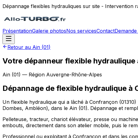
Dépannage flexibles hydrauliques sur site - Intervention
Présentation
Galerie photos
Nos services
Contact
Demande 
Retour au
Ain
(
01
)
Votre dépanneur flexible hydraulique
Ain
(
01
) — Région
Auvergne-Rhône-Alpes
Dépannage de flexible hydraulique
à
Un flexible hydraulique qui a lâché à Confrançon (01310)
Dombes, Ambléon), dans le Ain (01). Dépannage et remplac
Pelleteuse, tracteur, chariot élévateur, presse ou machine
embouts, directement dans son atelier mobile, puis le rem
Professionnel ou exploitant à Confrançon et dans les 