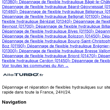
(
01380
)
›
Dépannage de flexible hydraulique
Bâgé-le-Chât
Dépannage de flexible hydraulique
Béard-Géovreissiat
(
0
(
01480
)
›
Dépannage de flexible hydraulique
Béligneux
(
0
Dépannage de flexible hydraulique
Bellignat
(
01100
)
›
Dépa
flexible hydraulique
Béréziat
(
01340
)
›
Dépannage de flexi
Beynost
(
01700
)
›
Dépannage de flexible hydraulique
Billia
Dépannage de flexible hydraulique
Blyes
(
01150
)
›
Dépanna
Dépannage de flexible hydraulique
Bolozon
(
01450
)
›
Dépa
Dépannage de flexible hydraulique
Bourg-Saint-Christop
Boz
(
01190
)
›
Dépannage de flexible hydraulique
Brégnier
(
01300
)
›
Dépannage de flexible hydraulique
Bresse Vallo
Dépannage de flexible hydraulique
Briord
(
01470
)
›
Dépann
flexible hydraulique
Cerdon
(
01450
)
›
Dépannage de flexib
Voir toutes les communes du
Ain
→
Dépannage et réparation de flexibles hydrauliques sur sit
rapide dans toute la France, 24H/24.
Navigation