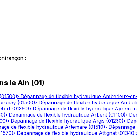
onfrançon
:
ns le
Ain
(
01
)
(
01500
)
›
Dépannage de flexible hydraulique
Ambérieux-e
bronay
(
01500
)
›
Dépannage de flexible hydraulique
Ambutr
efort
(
01350
)
›
Dépannage de flexible hydraulique
Apremon
30
)
›
Dépannage de flexible hydraulique
Arbent
(
01100
)
›
Dép
00
)
›
Dépannage de flexible hydraulique
Argis
(
01230
)
›
Dépa
ge de flexible hydraulique
Artemare
(
01510
)
›
Dépannage d
01570
)
›
Dépannage de flexible hydraulique
Attignat
(
01340
)