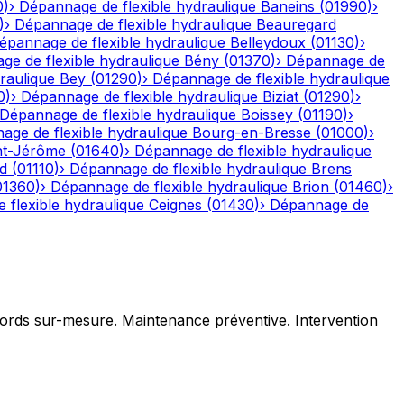
0
)
›
Dépannage de flexible hydraulique
Baneins
(
01990
)
›
)
›
Dépannage de flexible hydraulique
Beauregard
épannage de flexible hydraulique
Belleydoux
(
01130
)
›
e de flexible hydraulique
Bény
(
01370
)
›
Dépannage de
raulique
Bey
(
01290
)
›
Dépannage de flexible hydraulique
0
)
›
Dépannage de flexible hydraulique
Biziat
(
01290
)
›
Dépannage de flexible hydraulique
Boissey
(
01190
)
›
age de flexible hydraulique
Bourg-en-Bresse
(
01000
)
›
nt-Jérôme
(
01640
)
›
Dépannage de flexible hydraulique
d
(
01110
)
›
Dépannage de flexible hydraulique
Brens
01360
)
›
Dépannage de flexible hydraulique
Brion
(
01460
)
›
 flexible hydraulique
Ceignes
(
01430
)
›
Dépannage de
ccords sur-mesure. Maintenance préventive. Intervention