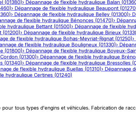
el
(
01380
)
›
Dépannage de flexible hydraulique
Balan
(
0136
1460
)
›
Dépannage de flexible hydraulique
Beaupont
(
01270
1360
)
›
Dépannage de flexible hydraulique
Belley
(
01300
)
›
D
nnage de flexible hydraulique
Bénonces
(
01470
)
›
Dépannag
ble hydraulique
Bettant
(
01500
)
›
Dépannage de flexible hyd
t
(
01200
)
›
Dépannage de flexible hydraulique
Birieux
(
0133
ge de flexible hydraulique
Bohas-Meyriat-Rignat
(
01250
)
›
nnage de flexible hydraulique
Bouligneux
(
01330
)
›
Dépann
he
(
01800
)
›
Dépannage de flexible hydraulique
Boyeux-Sai
-Cordon
(
01300
)
›
Dépannage de flexible hydraulique
Bréno
ns
(
01340
)
›
Dépannage de flexible hydraulique
Bressolles
(
age de flexible hydraulique
Buellas
(
01310
)
›
Dépannage de
le hydraulique
Certines
(
01240
)
e pour tous types d'engins et véhicules. Fabrication de ra