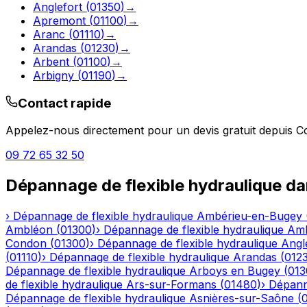
Anglefort
(
01350
)
→
Apremont
(
01100
)
→
Aranc
(
01110
)
→
Arandas
(
01230
)
→
Arbent
(
01100
)
→
Arbigny
(
01190
)
→
Contact rapide
Appelez-nous directement pour un devis gratuit depuis
C
09 72 65 32 50
Dépannage de flexible hydraulique
da
›
Dépannage de flexible hydraulique
Ambérieu-en-Bugey
Ambléon
(
01300
)
›
Dépannage de flexible hydraulique
Am
Condon
(
01300
)
›
Dépannage de flexible hydraulique
Angl
(
01110
)
›
Dépannage de flexible hydraulique
Arandas
(
012
Dépannage de flexible hydraulique
Arboys en Bugey
(
013
de flexible hydraulique
Ars-sur-Formans
(
01480
)
›
Dépanna
Dépannage de flexible hydraulique
Asnières-sur-Saône
(