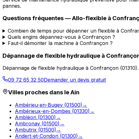
pannes.
Questions fréquentes —
Allo-flexible
à
Confran
Combien de temps pour dépanner un flexible à Confra
Quels engins dépannez-vous à Confrançon ?
Faut-il démonter la machine à Confrançon ?
Dépannage de flexible hydraulique
à
Confranço
Dépannage de flexible hydraulique
à
Confrançon
(
01310
)
09 72 65 32 50
Demander un devis gratuit
Villes proches dans le
Ain
Ambérieu-en-Bugey
(
01500
)
→
Ambérieux-en-Dombes
(
01330
)
→
Ambléon
(
01300
)
→
Ambronay
(
01500
)
→
Ambutrix
(
01500
)
→
Andert-et-Condon
(
01300
)
→