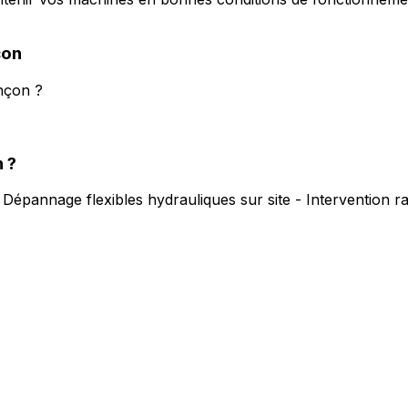
çon
nçon ?
n
?
.
Dépannage flexibles hydrauliques sur site - Intervention 