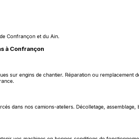
 de Confrançon et du Ain.
ons à Confrançon
ques sur engins de chantier. Réparation ou remplacement d
rance.
cés dans nos camions-ateliers. Décolletage, assemblage, b
enir vos machines en bonnes conditions de fonctionnement e