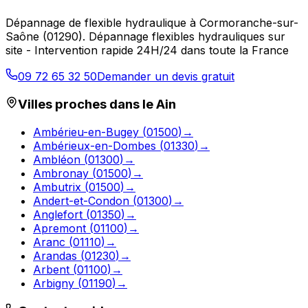
Dépannage de flexible hydraulique
à
Cormoranche-sur-
Saône
(
01290
).
Dépannage flexibles hydrauliques sur
site - Intervention rapide 24H/24 dans toute la France
09 72 65 32 50
Demander un devis gratuit
Villes proches dans le
Ain
Ambérieu-en-Bugey
(
01500
)
→
Ambérieux-en-Dombes
(
01330
)
→
Ambléon
(
01300
)
→
Ambronay
(
01500
)
→
Ambutrix
(
01500
)
→
Andert-et-Condon
(
01300
)
→
Anglefort
(
01350
)
→
Apremont
(
01100
)
→
Aranc
(
01110
)
→
Arandas
(
01230
)
→
Arbent
(
01100
)
→
Arbigny
(
01190
)
→