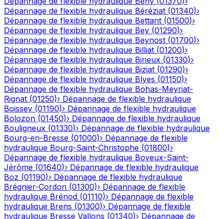
Dépannage de flexible hydraulique
Bény
(
01370
)
›
Dépannage de flexible hydraulique
Béréziat
(
01340
)
›
Dépannage de flexible hydraulique
Bettant
(
01500
)
›
Dépannage de flexible hydraulique
Bey
(
01290
)
›
Dépannage de flexible hydraulique
Beynost
(
01700
)
›
Dépannage de flexible hydraulique
Billiat
(
01200
)
›
Dépannage de flexible hydraulique
Birieux
(
01330
)
›
Dépannage de flexible hydraulique
Biziat
(
01290
)
›
Dépannage de flexible hydraulique
Blyes
(
01150
)
›
Dépannage de flexible hydraulique
Bohas-Meyriat-
Rignat
(
01250
)
›
Dépannage de flexible hydraulique
Boissey
(
01190
)
›
Dépannage de flexible hydraulique
Bolozon
(
01450
)
›
Dépannage de flexible hydraulique
Bouligneux
(
01330
)
›
Dépannage de flexible hydraulique
Bourg-en-Bresse
(
01000
)
›
Dépannage de flexible
hydraulique
Bourg-Saint-Christophe
(
01800
)
›
Dépannage de flexible hydraulique
Boyeux-Saint-
Jérôme
(
01640
)
›
Dépannage de flexible hydraulique
Boz
(
01190
)
›
Dépannage de flexible hydraulique
Brégnier-Cordon
(
01300
)
›
Dépannage de flexible
hydraulique
Brénod
(
01110
)
›
Dépannage de flexible
hydraulique
Brens
(
01300
)
›
Dépannage de flexible
hydraulique
Bresse Vallons
(
01340
)
›
Dépannage de