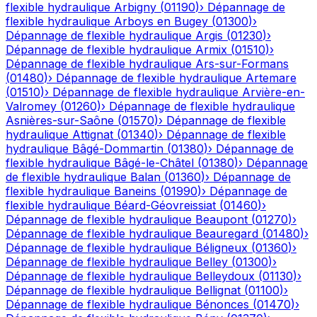
flexible hydraulique
Arbigny
(
01190
)
›
Dépannage de
flexible hydraulique
Arboys en Bugey
(
01300
)
›
Dépannage de flexible hydraulique
Argis
(
01230
)
›
Dépannage de flexible hydraulique
Armix
(
01510
)
›
Dépannage de flexible hydraulique
Ars-sur-Formans
(
01480
)
›
Dépannage de flexible hydraulique
Artemare
(
01510
)
›
Dépannage de flexible hydraulique
Arvière-en-
Valromey
(
01260
)
›
Dépannage de flexible hydraulique
Asnières-sur-Saône
(
01570
)
›
Dépannage de flexible
hydraulique
Attignat
(
01340
)
›
Dépannage de flexible
hydraulique
Bâgé-Dommartin
(
01380
)
›
Dépannage de
flexible hydraulique
Bâgé-le-Châtel
(
01380
)
›
Dépannage
de flexible hydraulique
Balan
(
01360
)
›
Dépannage de
flexible hydraulique
Baneins
(
01990
)
›
Dépannage de
flexible hydraulique
Béard-Géovreissiat
(
01460
)
›
Dépannage de flexible hydraulique
Beaupont
(
01270
)
›
Dépannage de flexible hydraulique
Beauregard
(
01480
)
›
Dépannage de flexible hydraulique
Béligneux
(
01360
)
›
Dépannage de flexible hydraulique
Belley
(
01300
)
›
Dépannage de flexible hydraulique
Belleydoux
(
01130
)
›
Dépannage de flexible hydraulique
Bellignat
(
01100
)
›
Dépannage de flexible hydraulique
Bénonces
(
01470
)
›