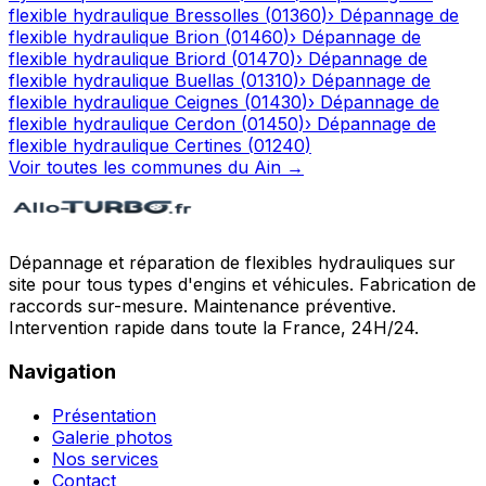
flexible hydraulique
Bressolles
(
01360
)
›
Dépannage de
flexible hydraulique
Brion
(
01460
)
›
Dépannage de
flexible hydraulique
Briord
(
01470
)
›
Dépannage de
flexible hydraulique
Buellas
(
01310
)
›
Dépannage de
flexible hydraulique
Ceignes
(
01430
)
›
Dépannage de
flexible hydraulique
Cerdon
(
01450
)
›
Dépannage de
flexible hydraulique
Certines
(
01240
)
Voir toutes les communes du
Ain
→
Dépannage et réparation de flexibles hydrauliques sur
site pour tous types d'engins et véhicules. Fabrication de
raccords sur-mesure. Maintenance préventive.
Intervention rapide dans toute la France, 24H/24.
Navigation
Présentation
Galerie photos
Nos services
Contact