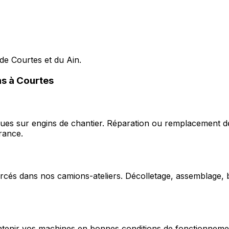
de Courtes et du Ain.
ns à Courtes
ques sur engins de chantier. Réparation ou remplacement d
rance.
cés dans nos camions-ateliers. Décolletage, assemblage, b
enir vos machines en bonnes conditions de fonctionnement e