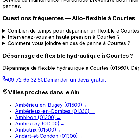
pannes.
Questions fréquentes —
Allo-flexible
à
Courtes
Combien de temps pour dépanner un flexible à Courtes
Intervenez-vous en haute pression à Courtes ?
Comment vous joindre en cas de panne à Courtes ?
Dépannage de flexible hydraulique
à
Courtes
?
Dépannage de flexible hydraulique
à
Courtes
(
01560
).
Dép
09 72 65 32 50
Demander un devis gratuit
Villes proches dans le
Ain
Ambérieu-en-Bugey
(
01500
)
→
Ambérieux-en-Dombes
(
01330
)
→
Ambléon
(
01300
)
→
Ambronay
(
01500
)
→
Ambutrix
(
01500
)
→
Andert-et-Condon
(
01300
)
→