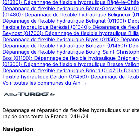
(
01380
)
›
Dépannage de flexible hydraulique
Bâgé-le-Chât
Dépannage de flexible hydraulique
Béard-Géovreissiat
(
0
(
01480
)
›
Dépannage de flexible hydraulique
Béligneux
(
0
Dépannage de flexible hydraulique
Bellignat
(
01100
)
›
Dépa
flexible hydraulique
Béréziat
(
01340
)
›
Dépannage de flexi
Beynost
(
01700
)
›
Dépannage de flexible hydraulique
Billia
Dépannage de flexible hydraulique
Blyes
(
01150
)
›
Dépanna
Dépannage de flexible hydraulique
Bolozon
(
01450
)
›
Dépa
Dépannage de flexible hydraulique
Bourg-Saint-Christop
Boz
(
01190
)
›
Dépannage de flexible hydraulique
Brégnier
(
01300
)
›
Dépannage de flexible hydraulique
Bresse Vallo
Dépannage de flexible hydraulique
Briord
(
01470
)
›
Dépann
flexible hydraulique
Cerdon
(
01450
)
›
Dépannage de flexib
Voir toutes les communes du
Ain
→
Dépannage et réparation de flexibles hydrauliques sur sit
rapide dans toute la France, 24H/24.
Navigation