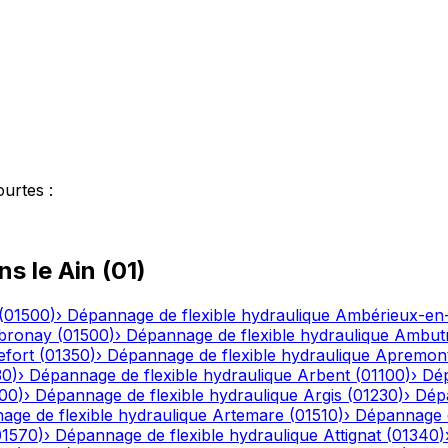
ourtes
:
ns le
Ain
(
01
)
(
01500
)
›
Dépannage de flexible hydraulique
Ambérieux-e
bronay
(
01500
)
›
Dépannage de flexible hydraulique
Ambutr
efort
(
01350
)
›
Dépannage de flexible hydraulique
Apremon
30
)
›
Dépannage de flexible hydraulique
Arbent
(
01100
)
›
Dép
00
)
›
Dépannage de flexible hydraulique
Argis
(
01230
)
›
Dépa
ge de flexible hydraulique
Artemare
(
01510
)
›
Dépannage d
01570
)
›
Dépannage de flexible hydraulique
Attignat
(
01340
)