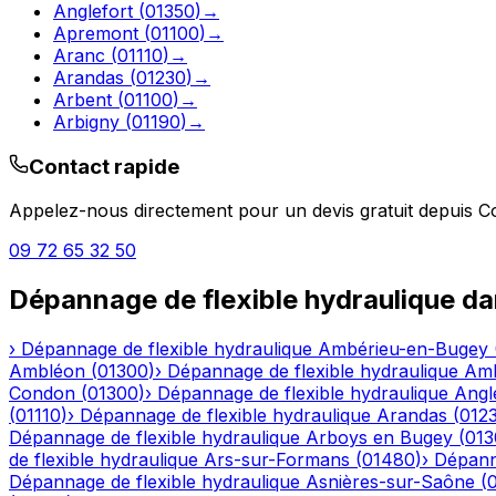
Anglefort
(
01350
)
→
Apremont
(
01100
)
→
Aranc
(
01110
)
→
Arandas
(
01230
)
→
Arbent
(
01100
)
→
Arbigny
(
01190
)
→
Contact rapide
Appelez-nous directement pour un devis gratuit depuis
C
09 72 65 32 50
Dépannage de flexible hydraulique
da
›
Dépannage de flexible hydraulique
Ambérieu-en-Bugey
Ambléon
(
01300
)
›
Dépannage de flexible hydraulique
Am
Condon
(
01300
)
›
Dépannage de flexible hydraulique
Angl
(
01110
)
›
Dépannage de flexible hydraulique
Arandas
(
012
Dépannage de flexible hydraulique
Arboys en Bugey
(
013
de flexible hydraulique
Ars-sur-Formans
(
01480
)
›
Dépanna
Dépannage de flexible hydraulique
Asnières-sur-Saône
(