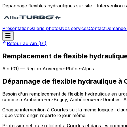
Dépannage flexibles hydrauliques sur site - Intervention
Présentation
Galerie photos
Nos services
Contact
Demande 
Retour au
Ain
(
01
)
Remplacement de flexible hydraulique
Ain
(
01
) — Région
Auvergne-Rhône-Alpes
Dépannage de flexible hydraulique
à
Besoin d'un remplacement de flexible hydraulique en urgen
comme à Ambérieu-en-Bugey, Ambérieux-en-Dombes, Ambléo
Chaque intervention à Courtes suit la même logique : diagno
: que votre engin reparte le jour même.
Professionnel ou exploitant à Courtes et dans les comm