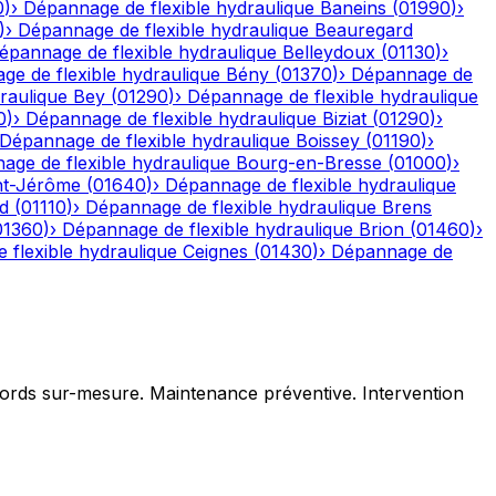
0
)
›
Dépannage de flexible hydraulique
Baneins
(
01990
)
›
)
›
Dépannage de flexible hydraulique
Beauregard
épannage de flexible hydraulique
Belleydoux
(
01130
)
›
e de flexible hydraulique
Bény
(
01370
)
›
Dépannage de
raulique
Bey
(
01290
)
›
Dépannage de flexible hydraulique
0
)
›
Dépannage de flexible hydraulique
Biziat
(
01290
)
›
Dépannage de flexible hydraulique
Boissey
(
01190
)
›
age de flexible hydraulique
Bourg-en-Bresse
(
01000
)
›
nt-Jérôme
(
01640
)
›
Dépannage de flexible hydraulique
d
(
01110
)
›
Dépannage de flexible hydraulique
Brens
01360
)
›
Dépannage de flexible hydraulique
Brion
(
01460
)
›
 flexible hydraulique
Ceignes
(
01430
)
›
Dépannage de
ccords sur-mesure. Maintenance préventive. Intervention