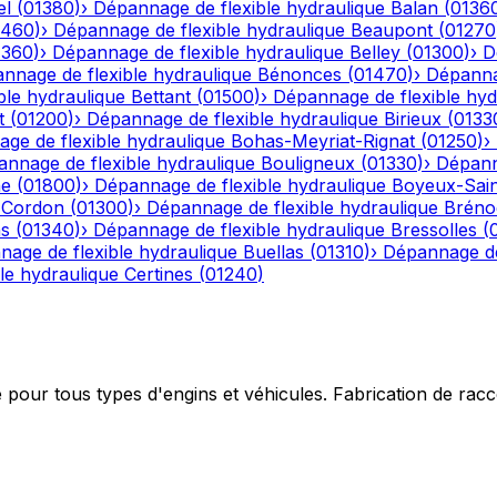
el
(
01380
)
›
Dépannage de flexible hydraulique
Balan
(
0136
1460
)
›
Dépannage de flexible hydraulique
Beaupont
(
01270
1360
)
›
Dépannage de flexible hydraulique
Belley
(
01300
)
›
D
nnage de flexible hydraulique
Bénonces
(
01470
)
›
Dépannag
ble hydraulique
Bettant
(
01500
)
›
Dépannage de flexible hyd
t
(
01200
)
›
Dépannage de flexible hydraulique
Birieux
(
0133
ge de flexible hydraulique
Bohas-Meyriat-Rignat
(
01250
)
›
nnage de flexible hydraulique
Bouligneux
(
01330
)
›
Dépann
he
(
01800
)
›
Dépannage de flexible hydraulique
Boyeux-Sai
-Cordon
(
01300
)
›
Dépannage de flexible hydraulique
Bréno
ns
(
01340
)
›
Dépannage de flexible hydraulique
Bressolles
(
age de flexible hydraulique
Buellas
(
01310
)
›
Dépannage de
le hydraulique
Certines
(
01240
)
e pour tous types d'engins et véhicules. Fabrication de ra