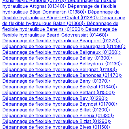
Asnières-sur-Saône
(
01570
)
›
Dépannage de flexible
hydraulique
Attignat
(
01340
)
›
Dépannage de flexible
hydraulique
Bâgé-Dommartin
(
01380
)
›
Dépannage de
flexible hydraulique
Bâgé-le-Châtel
(
01380
)
›
Dépannage
de flexible hydraulique
Balan
(
01360
)
›
Dépannage de
flexible hydraulique
Baneins
(
01990
)
›
Dépannage de
flexible hydraulique
Béard-Géovreissiat
(
01460
)
›
Dépannage de flexible hydraulique
Beaupont
(
01270
)
›
Dépannage de flexible hydraulique
Beauregard
(
01480
)
›
Dépannage de flexible hydraulique
Béligneux
(
01360
)
›
Dépannage de flexible hydraulique
Belley
(
01300
)
›
Dépannage de flexible hydraulique
Belleydoux
(
01130
)
›
Dépannage de flexible hydraulique
Bellignat
(
01100
)
›
Dépannage de flexible hydraulique
Bénonces
(
01470
)
›
Dépannage de flexible hydraulique
Bény
(
01370
)
›
Dépannage de flexible hydraulique
Béréziat
(
01340
)
›
Dépannage de flexible hydraulique
Bettant
(
01500
)
›
Dépannage de flexible hydraulique
Bey
(
01290
)
›
Dépannage de flexible hydraulique
Beynost
(
01700
)
›
Dépannage de flexible hydraulique
Billiat
(
01200
)
›
Dépannage de flexible hydraulique
Birieux
(
01330
)
›
Dépannage de flexible hydraulique
Biziat
(
01290
)
›
Dépannage de flexible hydraulique
Blyes
(
01150
)
›