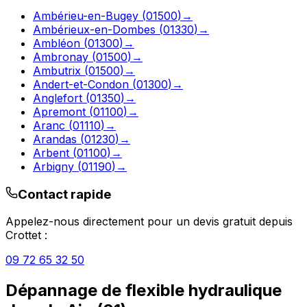
Ambérieu-en-Bugey
(
01500
)
→
Ambérieux-en-Dombes
(
01330
)
→
Ambléon
(
01300
)
→
Ambronay
(
01500
)
→
Ambutrix
(
01500
)
→
Andert-et-Condon
(
01300
)
→
Anglefort
(
01350
)
→
Apremont
(
01100
)
→
Aranc
(
01110
)
→
Arandas
(
01230
)
→
Arbent
(
01100
)
→
Arbigny
(
01190
)
→
Contact rapide
Appelez-nous directement pour un devis gratuit depuis
Crottet
:
09 72 65 32 50
Dépannage de flexible hydraulique