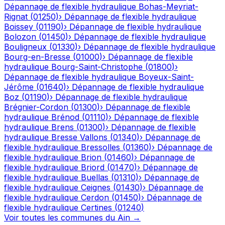
Dépannage de flexible hydraulique
Bohas-Meyriat-
Rignat
(
01250
)
›
Dépannage de flexible hydraulique
Boissey
(
01190
)
›
Dépannage de flexible hydraulique
Bolozon
(
01450
)
›
Dépannage de flexible hydraulique
Bouligneux
(
01330
)
›
Dépannage de flexible hydraulique
Bourg-en-Bresse
(
01000
)
›
Dépannage de flexible
hydraulique
Bourg-Saint-Christophe
(
01800
)
›
Dépannage de flexible hydraulique
Boyeux-Saint-
Jérôme
(
01640
)
›
Dépannage de flexible hydraulique
Boz
(
01190
)
›
Dépannage de flexible hydraulique
Brégnier-Cordon
(
01300
)
›
Dépannage de flexible
hydraulique
Brénod
(
01110
)
›
Dépannage de flexible
hydraulique
Brens
(
01300
)
›
Dépannage de flexible
hydraulique
Bresse Vallons
(
01340
)
›
Dépannage de
flexible hydraulique
Bressolles
(
01360
)
›
Dépannage de
flexible hydraulique
Brion
(
01460
)
›
Dépannage de
flexible hydraulique
Briord
(
01470
)
›
Dépannage de
flexible hydraulique
Buellas
(
01310
)
›
Dépannage de
flexible hydraulique
Ceignes
(
01430
)
›
Dépannage de
flexible hydraulique
Cerdon
(
01450
)
›
Dépannage de
flexible hydraulique
Certines
(
01240
)
Voir toutes les communes du
Ain
→