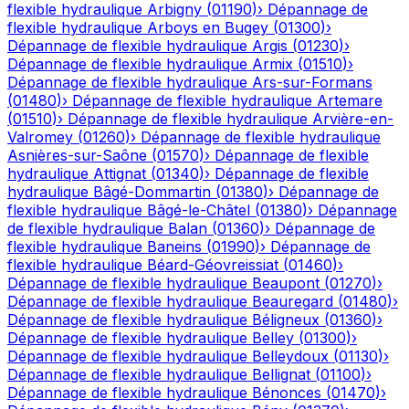
flexible hydraulique
Arbigny
(
01190
)
›
Dépannage de
flexible hydraulique
Arboys en Bugey
(
01300
)
›
Dépannage de flexible hydraulique
Argis
(
01230
)
›
Dépannage de flexible hydraulique
Armix
(
01510
)
›
Dépannage de flexible hydraulique
Ars-sur-Formans
(
01480
)
›
Dépannage de flexible hydraulique
Artemare
(
01510
)
›
Dépannage de flexible hydraulique
Arvière-en-
Valromey
(
01260
)
›
Dépannage de flexible hydraulique
Asnières-sur-Saône
(
01570
)
›
Dépannage de flexible
hydraulique
Attignat
(
01340
)
›
Dépannage de flexible
hydraulique
Bâgé-Dommartin
(
01380
)
›
Dépannage de
flexible hydraulique
Bâgé-le-Châtel
(
01380
)
›
Dépannage
de flexible hydraulique
Balan
(
01360
)
›
Dépannage de
flexible hydraulique
Baneins
(
01990
)
›
Dépannage de
flexible hydraulique
Béard-Géovreissiat
(
01460
)
›
Dépannage de flexible hydraulique
Beaupont
(
01270
)
›
Dépannage de flexible hydraulique
Beauregard
(
01480
)
›
Dépannage de flexible hydraulique
Béligneux
(
01360
)
›
Dépannage de flexible hydraulique
Belley
(
01300
)
›
Dépannage de flexible hydraulique
Belleydoux
(
01130
)
›
Dépannage de flexible hydraulique
Bellignat
(
01100
)
›
Dépannage de flexible hydraulique
Bénonces
(
01470
)
›