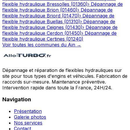
flexible hydraulique
Bressolles
(
01360
)
›
Dépannage de
flexible hydraulique
Brion
(
01460
)
›
Dépannage de
flexible hydraulique
Briord
(
01470
)
›
Dépannage de
flexible hydraulique
Buellas
(
01310
)
›
Dépannage de
flexible hydraulique
Ceignes
(
01430
)
›
Dépannage de
flexible hydraulique
Cerdon
(
01450
)
›
Dépannage de
flexible hydraulique
Certines
(
01240
)
Voir toutes les communes du
Ain
→
Dépannage et réparation de flexibles hydrauliques sur
site pour tous types d'engins et véhicules. Fabrication de
raccords sur-mesure. Maintenance préventive.
Intervention rapide dans toute la France, 24H/24.
Navigation
Présentation
Galerie photos
Nos services
Contact