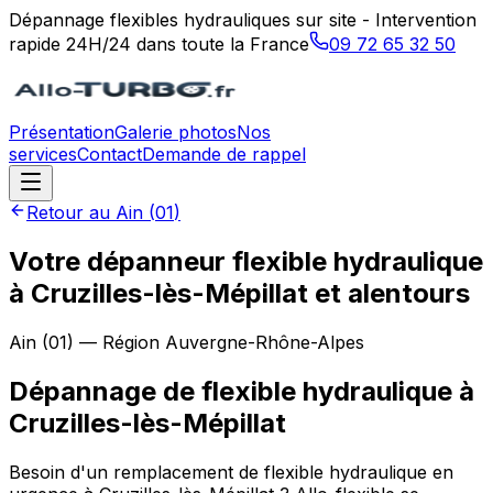
Dépannage flexibles hydrauliques sur site - Intervention
rapide 24H/24 dans toute la France
09 72 65 32 50
Présentation
Galerie photos
Nos
services
Contact
Demande de rappel
Retour au
Ain
(
01
)
Votre dépanneur flexible hydraulique
à Cruzilles-lès-Mépillat et alentours
Ain
(
01
) — Région
Auvergne-Rhône-Alpes
Dépannage de flexible hydraulique
à
Cruzilles-lès-Mépillat
Besoin d'un remplacement de flexible hydraulique en