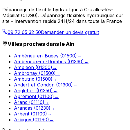
Dépannage de flexible hydraulique
à
Cruzilles-lès-
Mépillat
(
01290
).
Dépannage flexibles hydrauliques sur
site - Intervention rapide 24H/24 dans toute la France
09 72 65 32 50
Demander un devis gratuit
Villes proches dans le
Ain
Ambérieu-en-Bugey
(
01500
)
→
Ambérieux-en-Dombes
(
01330
)
→
Ambléon
(
01300
)
→
Ambronay
(
01500
)
→
Ambutrix
(
01500
)
→
Andert-et-Condon
(
01300
)
→
Anglefort
(
01350
)
→
Apremont
(
01100
)
→
Aranc
(
01110
)
→
Arandas
(
01230
)
→
Arbent
(
01100
)
→
Arbigny
(
01190
)
→