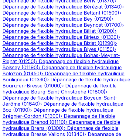
Dépannage de flexible hydraulique
Bény
(
01370
)
›
Dépannage de flexible hydraulique
Béréziat
(
01340
)
›
Dépannage de flexible hydraulique
Bettant
(
01500
)
›
Dépannage de flexible hydraulique
Bey
(
01290
)
›
Dépannage de flexible hydraulique
Beynost
(
01700
)
›
Dépannage de flexible hydraulique
Billiat
(
01200
)
›
Dépannage de flexible hydraulique
Birieux
(
01330
)
›
Dépannage de flexible hydraulique
Biziat
(
01290
)
›
Dépannage de flexible hydraulique
Blyes
(
01150
)
›
Dépannage de flexible hydraulique
Bohas-Meyriat-
Rignat
(
01250
)
›
Dépannage de flexible hydraulique
Boissey
(
01190
)
›
Dépannage de flexible hydraulique
Bolozon
(
01450
)
›
Dépannage de flexible hydraulique
Bouligneux
(
01330
)
›
Dépannage de flexible hydraulique
Bourg-en-Bresse
(
01000
)
›
Dépannage de flexible
hydraulique
Bourg-Saint-Christophe
(
01800
)
›
Dépannage de flexible hydraulique
Boyeux-Saint-
Jérôme
(
01640
)
›
Dépannage de flexible hydraulique
Boz
(
01190
)
›
Dépannage de flexible hydraulique
Brégnier-Cordon
(
01300
)
›
Dépannage de flexible
hydraulique
Brénod
(
01110
)
›
Dépannage de flexible
hydraulique
Brens
(
01300
)
›
Dépannage de flexible
hydraulique
Bresse Vallons
(
01340
)
›
Dépannage de