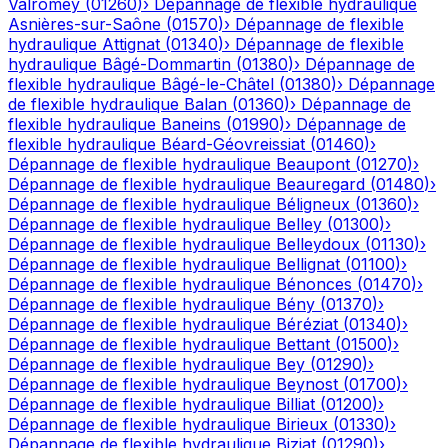
Valromey
(
01260
)
›
Dépannage de flexible hydraulique
Asnières-sur-Saône
(
01570
)
›
Dépannage de flexible
hydraulique
Attignat
(
01340
)
›
Dépannage de flexible
hydraulique
Bâgé-Dommartin
(
01380
)
›
Dépannage de
flexible hydraulique
Bâgé-le-Châtel
(
01380
)
›
Dépannage
de flexible hydraulique
Balan
(
01360
)
›
Dépannage de
flexible hydraulique
Baneins
(
01990
)
›
Dépannage de
flexible hydraulique
Béard-Géovreissiat
(
01460
)
›
Dépannage de flexible hydraulique
Beaupont
(
01270
)
›
Dépannage de flexible hydraulique
Beauregard
(
01480
)
›
Dépannage de flexible hydraulique
Béligneux
(
01360
)
›
Dépannage de flexible hydraulique
Belley
(
01300
)
›
Dépannage de flexible hydraulique
Belleydoux
(
01130
)
›
Dépannage de flexible hydraulique
Bellignat
(
01100
)
›
Dépannage de flexible hydraulique
Bénonces
(
01470
)
›
Dépannage de flexible hydraulique
Bény
(
01370
)
›
Dépannage de flexible hydraulique
Béréziat
(
01340
)
›
Dépannage de flexible hydraulique
Bettant
(
01500
)
›
Dépannage de flexible hydraulique
Bey
(
01290
)
›
Dépannage de flexible hydraulique
Beynost
(
01700
)
›
Dépannage de flexible hydraulique
Billiat
(
01200
)
›
Dépannage de flexible hydraulique
Birieux
(
01330
)
›
Dépannage de flexible hydraulique
Biziat
(
01290
)
›