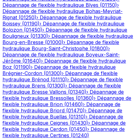
Dépannage de flexible hydraulique
Blyes
(
01150
)
›
Dépannage de flexible hydraulique
Bohas-Meyriat-
Rignat
(
01250
)
›
Dépannage de flexible hydraulique
Boissey
(
01190
)
›
Dépannage de flexible hydraulique
Bolozon
(
01450
)
›
Dépannage de flexible hydraulique
Bouligneux
(
01330
)
›
Dépannage de flexible hydraulique
Bourg-en-Bresse
(
01000
)
›
Dépannage de flexible
hydraulique
Bourg-Saint-Christophe
(
01800
)
›
Dépannage de flexible hydraulique
Boyeux-Saint-
Jérôme
(
01640
)
›
Dépannage de flexible hydraulique
Boz
(
01190
)
›
Dépannage de flexible hydraulique
Brégnier-Cordon
(
01300
)
›
Dépannage de flexible
hydraulique
Brénod
(
01110
)
›
Dépannage de flexible
hydraulique
Brens
(
01300
)
›
Dépannage de flexible
hydraulique
Bresse Vallons
(
01340
)
›
Dépannage de
flexible hydraulique
Bressolles
(
01360
)
›
Dépannage de
flexible hydraulique
Brion
(
01460
)
›
Dépannage de
flexible hydraulique
Briord
(
01470
)
›
Dépannage de
flexible hydraulique
Buellas
(
01310
)
›
Dépannage de
flexible hydraulique
Ceignes
(
01430
)
›
Dépannage de
flexible hydraulique
Cerdon
(
01450
)
›
Dépannage de
flexible hydraulique
Certines
(
01240
)