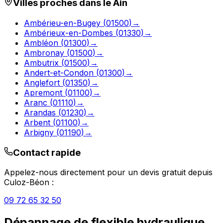
Villes proches dans le
Ain
Ambérieu-en-Bugey
(
01500
)
→
Ambérieux-en-Dombes
(
01330
)
→
Ambléon
(
01300
)
→
Ambronay
(
01500
)
→
Ambutrix
(
01500
)
→
Andert-et-Condon
(
01300
)
→
Anglefort
(
01350
)
→
Apremont
(
01100
)
→
Aranc
(
01110
)
→
Arandas
(
01230
)
→
Arbent
(
01100
)
→
Arbigny
(
01190
)
→
Contact rapide
Appelez-nous directement pour un devis gratuit depuis
Culoz-Béon
:
09 72 65 32 50
Dépannage de flexible hydraulique