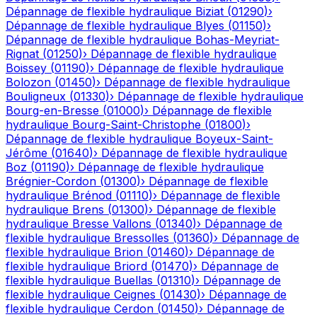
Dépannage de flexible hydraulique
Biziat
(
01290
)
›
Dépannage de flexible hydraulique
Blyes
(
01150
)
›
Dépannage de flexible hydraulique
Bohas-Meyriat-
Rignat
(
01250
)
›
Dépannage de flexible hydraulique
Boissey
(
01190
)
›
Dépannage de flexible hydraulique
Bolozon
(
01450
)
›
Dépannage de flexible hydraulique
Bouligneux
(
01330
)
›
Dépannage de flexible hydraulique
Bourg-en-Bresse
(
01000
)
›
Dépannage de flexible
hydraulique
Bourg-Saint-Christophe
(
01800
)
›
Dépannage de flexible hydraulique
Boyeux-Saint-
Jérôme
(
01640
)
›
Dépannage de flexible hydraulique
Boz
(
01190
)
›
Dépannage de flexible hydraulique
Brégnier-Cordon
(
01300
)
›
Dépannage de flexible
hydraulique
Brénod
(
01110
)
›
Dépannage de flexible
hydraulique
Brens
(
01300
)
›
Dépannage de flexible
hydraulique
Bresse Vallons
(
01340
)
›
Dépannage de
flexible hydraulique
Bressolles
(
01360
)
›
Dépannage de
flexible hydraulique
Brion
(
01460
)
›
Dépannage de
flexible hydraulique
Briord
(
01470
)
›
Dépannage de
flexible hydraulique
Buellas
(
01310
)
›
Dépannage de
flexible hydraulique
Ceignes
(
01430
)
›
Dépannage de
flexible hydraulique
Cerdon
(
01450
)
›
Dépannage de