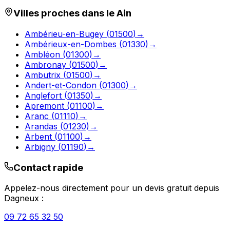
Villes proches dans le
Ain
Ambérieu-en-Bugey
(
01500
)
→
Ambérieux-en-Dombes
(
01330
)
→
Ambléon
(
01300
)
→
Ambronay
(
01500
)
→
Ambutrix
(
01500
)
→
Andert-et-Condon
(
01300
)
→
Anglefort
(
01350
)
→
Apremont
(
01100
)
→
Aranc
(
01110
)
→
Arandas
(
01230
)
→
Arbent
(
01100
)
→
Arbigny
(
01190
)
→
Contact rapide
Appelez-nous directement pour un devis gratuit depuis
Dagneux
:
09 72 65 32 50