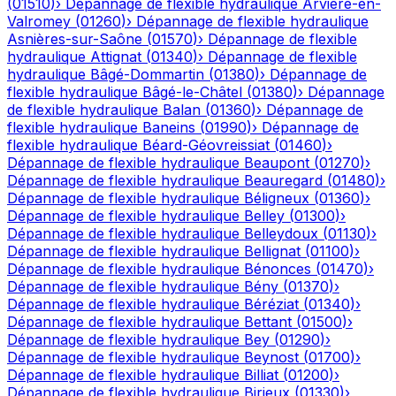
(
01510
)
›
Dépannage de flexible hydraulique
Arvière-en-
Valromey
(
01260
)
›
Dépannage de flexible hydraulique
Asnières-sur-Saône
(
01570
)
›
Dépannage de flexible
hydraulique
Attignat
(
01340
)
›
Dépannage de flexible
hydraulique
Bâgé-Dommartin
(
01380
)
›
Dépannage de
flexible hydraulique
Bâgé-le-Châtel
(
01380
)
›
Dépannage
de flexible hydraulique
Balan
(
01360
)
›
Dépannage de
flexible hydraulique
Baneins
(
01990
)
›
Dépannage de
flexible hydraulique
Béard-Géovreissiat
(
01460
)
›
Dépannage de flexible hydraulique
Beaupont
(
01270
)
›
Dépannage de flexible hydraulique
Beauregard
(
01480
)
›
Dépannage de flexible hydraulique
Béligneux
(
01360
)
›
Dépannage de flexible hydraulique
Belley
(
01300
)
›
Dépannage de flexible hydraulique
Belleydoux
(
01130
)
›
Dépannage de flexible hydraulique
Bellignat
(
01100
)
›
Dépannage de flexible hydraulique
Bénonces
(
01470
)
›
Dépannage de flexible hydraulique
Bény
(
01370
)
›
Dépannage de flexible hydraulique
Béréziat
(
01340
)
›
Dépannage de flexible hydraulique
Bettant
(
01500
)
›
Dépannage de flexible hydraulique
Bey
(
01290
)
›
Dépannage de flexible hydraulique
Beynost
(
01700
)
›
Dépannage de flexible hydraulique
Billiat
(
01200
)
›
Dépannage de flexible hydraulique
Birieux
(
01330
)
›