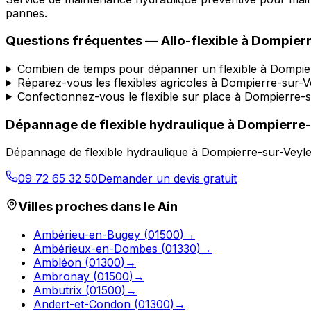
pannes.
Questions fréquentes —
Allo-flexible
à
Dompierr
Combien de temps pour dépanner un flexible à Dompie
Réparez-vous les flexibles agricoles à Dompierre-sur-V
Confectionnez-vous le flexible sur place à Dompierre-s
Dépannage de flexible hydraulique
à
Dompierre-
Dépannage de flexible hydraulique
à
Dompierre-sur-Veyl
09 72 65 32 50
Demander un devis gratuit
Villes proches dans le
Ain
Ambérieu-en-Bugey
(
01500
)
→
Ambérieux-en-Dombes
(
01330
)
→
Ambléon
(
01300
)
→
Ambronay
(
01500
)
→
Ambutrix
(
01500
)
→
Andert-et-Condon
(
01300
)
→