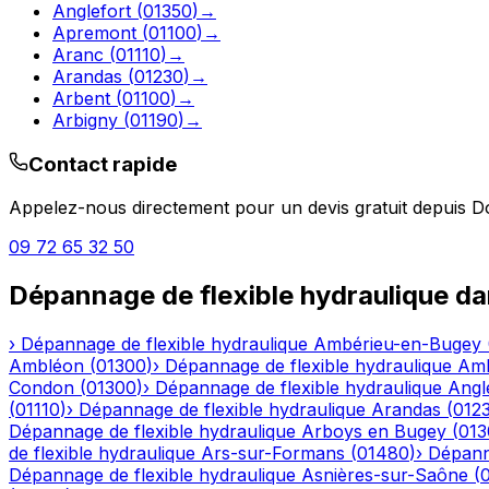
Anglefort
(
01350
)
→
Apremont
(
01100
)
→
Aranc
(
01110
)
→
Arandas
(
01230
)
→
Arbent
(
01100
)
→
Arbigny
(
01190
)
→
Contact rapide
Appelez-nous directement pour un devis gratuit depuis
D
09 72 65 32 50
Dépannage de flexible hydraulique
da
›
Dépannage de flexible hydraulique
Ambérieu-en-Bugey
Ambléon
(
01300
)
›
Dépannage de flexible hydraulique
Am
Condon
(
01300
)
›
Dépannage de flexible hydraulique
Angl
(
01110
)
›
Dépannage de flexible hydraulique
Arandas
(
012
Dépannage de flexible hydraulique
Arboys en Bugey
(
013
de flexible hydraulique
Ars-sur-Formans
(
01480
)
›
Dépanna
Dépannage de flexible hydraulique
Asnières-sur-Saône
(