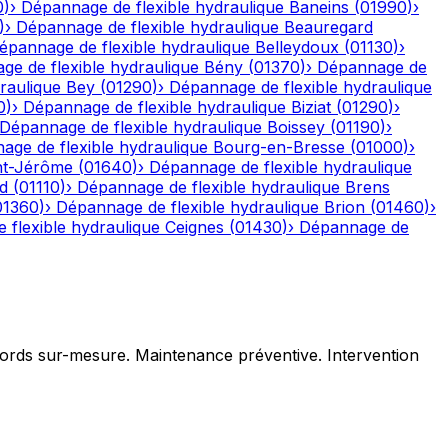
0
)
›
Dépannage de flexible hydraulique
Baneins
(
01990
)
›
)
›
Dépannage de flexible hydraulique
Beauregard
épannage de flexible hydraulique
Belleydoux
(
01130
)
›
e de flexible hydraulique
Bény
(
01370
)
›
Dépannage de
raulique
Bey
(
01290
)
›
Dépannage de flexible hydraulique
0
)
›
Dépannage de flexible hydraulique
Biziat
(
01290
)
›
Dépannage de flexible hydraulique
Boissey
(
01190
)
›
age de flexible hydraulique
Bourg-en-Bresse
(
01000
)
›
nt-Jérôme
(
01640
)
›
Dépannage de flexible hydraulique
d
(
01110
)
›
Dépannage de flexible hydraulique
Brens
01360
)
›
Dépannage de flexible hydraulique
Brion
(
01460
)
›
 flexible hydraulique
Ceignes
(
01430
)
›
Dépannage de
ccords sur-mesure. Maintenance préventive. Intervention