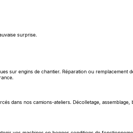
auvaise surprise.
ques sur engins de chantier. Réparation ou remplacement d
rance.
cés dans nos camions-ateliers. Décolletage, assemblage, b
enir vos machines en bonnes conditions de fonctionnement e