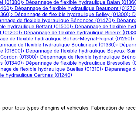
el
(
01380
)
›
Dépannage de flexible hydraulique
Balan
(
0136
1460
)
›
Dépannage de flexible hydraulique
Beaupont
(
01270
1360
)
›
Dépannage de flexible hydraulique
Belley
(
01300
)
›
D
nnage de flexible hydraulique
Bénonces
(
01470
)
›
Dépannag
ble hydraulique
Bettant
(
01500
)
›
Dépannage de flexible hyd
t
(
01200
)
›
Dépannage de flexible hydraulique
Birieux
(
0133
ge de flexible hydraulique
Bohas-Meyriat-Rignat
(
01250
)
›
nnage de flexible hydraulique
Bouligneux
(
01330
)
›
Dépann
he
(
01800
)
›
Dépannage de flexible hydraulique
Boyeux-Sai
-Cordon
(
01300
)
›
Dépannage de flexible hydraulique
Bréno
ns
(
01340
)
›
Dépannage de flexible hydraulique
Bressolles
(
age de flexible hydraulique
Buellas
(
01310
)
›
Dépannage de
le hydraulique
Certines
(
01240
)
e pour tous types d'engins et véhicules. Fabrication de ra