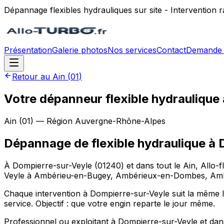
Dépannage flexibles hydrauliques sur site - Intervention
Présentation
Galerie photos
Nos services
Contact
Demande 
Retour au
Ain
(
01
)
Votre dépanneur flexible hydraulique
Ain
(
01
) — Région
Auvergne-Rhône-Alpes
Dépannage de flexible hydraulique
à
À Dompierre-sur-Veyle (01240) et dans tout le Ain, Allo-fl
Veyle à Ambérieu-en-Bugey, Ambérieux-en-Dombes, Ambléon,
Chaque intervention à Dompierre-sur-Veyle suit la même log
service. Objectif : que votre engin reparte le jour même.
Professionnel ou exploitant à Dompierre-sur-Veyle et 