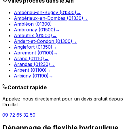
Villes proches dans le
Ain
Ambérieu-en-Bugey
(
01500
)
→
Ambérieux-en-Dombes
(
01330
)
→
Ambléon
(
01300
)
→
Ambronay
(
01500
)
→
Ambutrix
(
01500
)
→
Andert-et-Condon
(
01300
)
→
Anglefort
(
01350
)
→
Apremont
(
01100
)
→
Aranc
(
01110
)
→
Arandas
(
01230
)
→
Arbent
(
01100
)
→
Arbigny
(
01190
)
→
Contact rapide
Appelez-nous directement pour un devis gratuit depuis
Druillat
:
09 72 65 32 50
Dépannage de flexible hydraulique