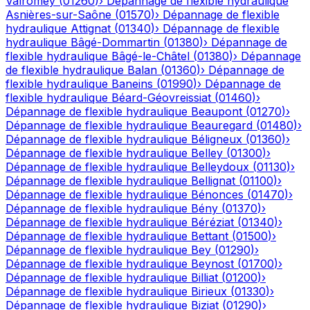
Valromey
(
01260
)
›
Dépannage de flexible hydraulique
Asnières-sur-Saône
(
01570
)
›
Dépannage de flexible
hydraulique
Attignat
(
01340
)
›
Dépannage de flexible
hydraulique
Bâgé-Dommartin
(
01380
)
›
Dépannage de
flexible hydraulique
Bâgé-le-Châtel
(
01380
)
›
Dépannage
de flexible hydraulique
Balan
(
01360
)
›
Dépannage de
flexible hydraulique
Baneins
(
01990
)
›
Dépannage de
flexible hydraulique
Béard-Géovreissiat
(
01460
)
›
Dépannage de flexible hydraulique
Beaupont
(
01270
)
›
Dépannage de flexible hydraulique
Beauregard
(
01480
)
›
Dépannage de flexible hydraulique
Béligneux
(
01360
)
›
Dépannage de flexible hydraulique
Belley
(
01300
)
›
Dépannage de flexible hydraulique
Belleydoux
(
01130
)
›
Dépannage de flexible hydraulique
Bellignat
(
01100
)
›
Dépannage de flexible hydraulique
Bénonces
(
01470
)
›
Dépannage de flexible hydraulique
Bény
(
01370
)
›
Dépannage de flexible hydraulique
Béréziat
(
01340
)
›
Dépannage de flexible hydraulique
Bettant
(
01500
)
›
Dépannage de flexible hydraulique
Bey
(
01290
)
›
Dépannage de flexible hydraulique
Beynost
(
01700
)
›
Dépannage de flexible hydraulique
Billiat
(
01200
)
›
Dépannage de flexible hydraulique
Birieux
(
01330
)
›
Dépannage de flexible hydraulique
Biziat
(
01290
)
›