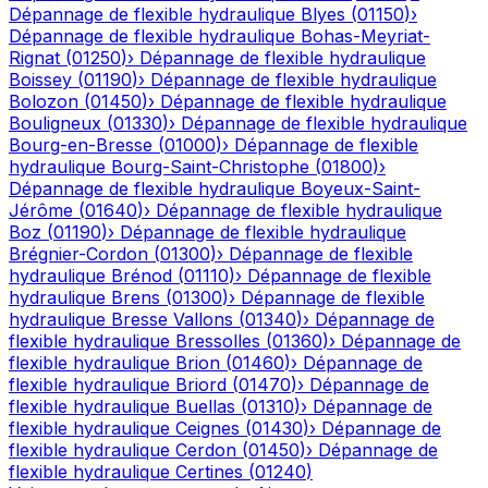
Dépannage de flexible hydraulique
Blyes
(
01150
)
›
Dépannage de flexible hydraulique
Bohas-Meyriat-
Rignat
(
01250
)
›
Dépannage de flexible hydraulique
Boissey
(
01190
)
›
Dépannage de flexible hydraulique
Bolozon
(
01450
)
›
Dépannage de flexible hydraulique
Bouligneux
(
01330
)
›
Dépannage de flexible hydraulique
Bourg-en-Bresse
(
01000
)
›
Dépannage de flexible
hydraulique
Bourg-Saint-Christophe
(
01800
)
›
Dépannage de flexible hydraulique
Boyeux-Saint-
Jérôme
(
01640
)
›
Dépannage de flexible hydraulique
Boz
(
01190
)
›
Dépannage de flexible hydraulique
Brégnier-Cordon
(
01300
)
›
Dépannage de flexible
hydraulique
Brénod
(
01110
)
›
Dépannage de flexible
hydraulique
Brens
(
01300
)
›
Dépannage de flexible
hydraulique
Bresse Vallons
(
01340
)
›
Dépannage de
flexible hydraulique
Bressolles
(
01360
)
›
Dépannage de
flexible hydraulique
Brion
(
01460
)
›
Dépannage de
flexible hydraulique
Briord
(
01470
)
›
Dépannage de
flexible hydraulique
Buellas
(
01310
)
›
Dépannage de
flexible hydraulique
Ceignes
(
01430
)
›
Dépannage de
flexible hydraulique
Cerdon
(
01450
)
›
Dépannage de
flexible hydraulique
Certines
(
01240
)