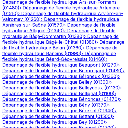
Dépannage de flexible hydraulique
Ars-sur-Formans
(
01480
)
›
Dépannage de flexible hydraulique
Artemare
(
01510
)
›
Dépannage de flexible hydraulique
Arvière-en-
Valromey
(
01260
)
›
Dépannage de flexible hydraulique
Asnières-sur-Saône
(
01570
)
›
Dépannage de flexible
hydraulique
Attignat
(
01340
)
›
Dépannage de flexible
hydraulique
Bâgé-Dommartin
(
01380
)
›
Dépannage de
flexible hydraulique
Bâgé-le-Châtel
(
01380
)
›
Dépannage
de flexible hydraulique
Balan
(
01360
)
›
Dépannage de
flexible hydraulique
Baneins
(
01990
)
›
Dépannage de
flexible hydraulique
Béard-Géovreissiat
(
01460
)
›
Dépannage de flexible hydraulique
Beaupont
(
01270
)
›
Dépannage de flexible hydraulique
Beauregard
(
01480
)
›
Dépannage de flexible hydraulique
Béligneux
(
01360
)
›
Dépannage de flexible hydraulique
Belley
(
01300
)
›
Dépannage de flexible hydraulique
Belleydoux
(
01130
)
›
Dépannage de flexible hydraulique
Bellignat
(
01100
)
›
Dépannage de flexible hydraulique
Bénonces
(
01470
)
›
Dépannage de flexible hydraulique
Bény
(
01370
)
›
Dépannage de flexible hydraulique
Béréziat
(
01340
)
›
Dépannage de flexible hydraulique
Bettant
(
01500
)
›
Dépannage de flexible hydraulique
Bey
(
01290
)
›
Dépannage de flexible hydraulique
Beynost
(
01700
)
›