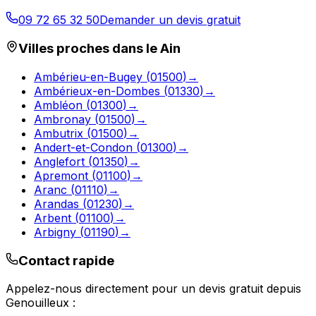
09 72 65 32 50
Demander un devis gratuit
Villes proches dans le
Ain
Ambérieu-en-Bugey
(
01500
)
→
Ambérieux-en-Dombes
(
01330
)
→
Ambléon
(
01300
)
→
Ambronay
(
01500
)
→
Ambutrix
(
01500
)
→
Andert-et-Condon
(
01300
)
→
Anglefort
(
01350
)
→
Apremont
(
01100
)
→
Aranc
(
01110
)
→
Arandas
(
01230
)
→
Arbent
(
01100
)
→
Arbigny
(
01190
)
→
Contact rapide
Appelez-nous directement pour un devis gratuit depuis
Genouilleux
: