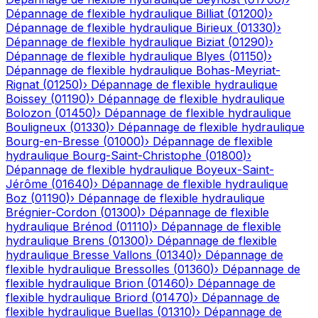
Dépannage de flexible hydraulique
Billiat
(
01200
)
›
Dépannage de flexible hydraulique
Birieux
(
01330
)
›
Dépannage de flexible hydraulique
Biziat
(
01290
)
›
Dépannage de flexible hydraulique
Blyes
(
01150
)
›
Dépannage de flexible hydraulique
Bohas-Meyriat-
Rignat
(
01250
)
›
Dépannage de flexible hydraulique
Boissey
(
01190
)
›
Dépannage de flexible hydraulique
Bolozon
(
01450
)
›
Dépannage de flexible hydraulique
Bouligneux
(
01330
)
›
Dépannage de flexible hydraulique
Bourg-en-Bresse
(
01000
)
›
Dépannage de flexible
hydraulique
Bourg-Saint-Christophe
(
01800
)
›
Dépannage de flexible hydraulique
Boyeux-Saint-
Jérôme
(
01640
)
›
Dépannage de flexible hydraulique
Boz
(
01190
)
›
Dépannage de flexible hydraulique
Brégnier-Cordon
(
01300
)
›
Dépannage de flexible
hydraulique
Brénod
(
01110
)
›
Dépannage de flexible
hydraulique
Brens
(
01300
)
›
Dépannage de flexible
hydraulique
Bresse Vallons
(
01340
)
›
Dépannage de
flexible hydraulique
Bressolles
(
01360
)
›
Dépannage de
flexible hydraulique
Brion
(
01460
)
›
Dépannage de
flexible hydraulique
Briord
(
01470
)
›
Dépannage de
flexible hydraulique
Buellas
(
01310
)
›
Dépannage de