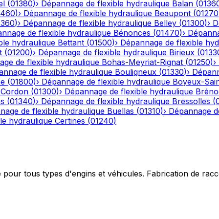
el
(
01380
)
›
Dépannage de flexible hydraulique
Balan
(
0136
1460
)
›
Dépannage de flexible hydraulique
Beaupont
(
01270
1360
)
›
Dépannage de flexible hydraulique
Belley
(
01300
)
›
D
nnage de flexible hydraulique
Bénonces
(
01470
)
›
Dépannag
ble hydraulique
Bettant
(
01500
)
›
Dépannage de flexible hyd
t
(
01200
)
›
Dépannage de flexible hydraulique
Birieux
(
0133
ge de flexible hydraulique
Bohas-Meyriat-Rignat
(
01250
)
›
nnage de flexible hydraulique
Bouligneux
(
01330
)
›
Dépann
he
(
01800
)
›
Dépannage de flexible hydraulique
Boyeux-Sai
-Cordon
(
01300
)
›
Dépannage de flexible hydraulique
Bréno
ns
(
01340
)
›
Dépannage de flexible hydraulique
Bressolles
(
age de flexible hydraulique
Buellas
(
01310
)
›
Dépannage de
le hydraulique
Certines
(
01240
)
e pour tous types d'engins et véhicules. Fabrication de ra