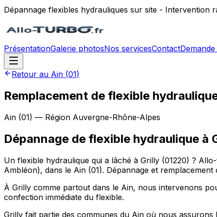
Dépannage flexibles hydrauliques sur site - Intervention
Présentation
Galerie photos
Nos services
Contact
Demande 
Retour au
Ain
(
01
)
Remplacement de flexible hydraulique s
Ain
(
01
) — Région
Auvergne-Rhône-Alpes
Dépannage de flexible hydraulique
à
G
Un flexible hydraulique qui a lâché à Grilly (01220) ? Al
Ambléon), dans le Ain (01). Dépannage et remplacement de
À Grilly comme partout dans le Ain, nous intervenons pour le
confection immédiate du flexible.
Grilly fait partie des communes du Ain où nous assurons l