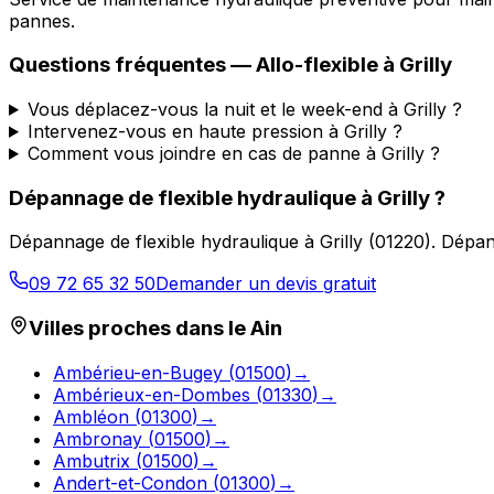
pannes.
Questions fréquentes —
Allo-flexible
à
Grilly
Vous déplacez-vous la nuit et le week-end à Grilly ?
Intervenez-vous en haute pression à Grilly ?
Comment vous joindre en cas de panne à Grilly ?
Dépannage de flexible hydraulique
à
Grilly
?
Dépannage de flexible hydraulique
à
Grilly
(
01220
).
Dépann
09 72 65 32 50
Demander un devis gratuit
Villes proches dans le
Ain
Ambérieu-en-Bugey
(
01500
)
→
Ambérieux-en-Dombes
(
01330
)
→
Ambléon
(
01300
)
→
Ambronay
(
01500
)
→
Ambutrix
(
01500
)
→
Andert-et-Condon
(
01300
)
→