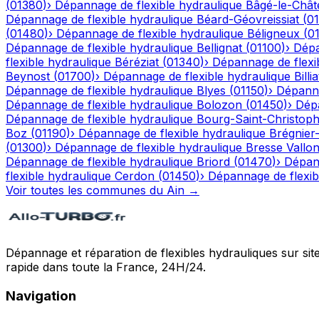
(
01380
)
›
Dépannage de flexible hydraulique
Bâgé-le-Chât
Dépannage de flexible hydraulique
Béard-Géovreissiat
(
0
(
01480
)
›
Dépannage de flexible hydraulique
Béligneux
(
0
Dépannage de flexible hydraulique
Bellignat
(
01100
)
›
Dépa
flexible hydraulique
Béréziat
(
01340
)
›
Dépannage de flexi
Beynost
(
01700
)
›
Dépannage de flexible hydraulique
Billia
Dépannage de flexible hydraulique
Blyes
(
01150
)
›
Dépanna
Dépannage de flexible hydraulique
Bolozon
(
01450
)
›
Dépa
Dépannage de flexible hydraulique
Bourg-Saint-Christop
Boz
(
01190
)
›
Dépannage de flexible hydraulique
Brégnier
(
01300
)
›
Dépannage de flexible hydraulique
Bresse Vallo
Dépannage de flexible hydraulique
Briord
(
01470
)
›
Dépann
flexible hydraulique
Cerdon
(
01450
)
›
Dépannage de flexib
Voir toutes les communes du
Ain
→
Dépannage et réparation de flexibles hydrauliques sur sit
rapide dans toute la France, 24H/24.
Navigation