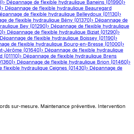
0
)
›
Dépannage de flexible hydraulique
Baneins
(
01990
)
›
)
›
Dépannage de flexible hydraulique
Beauregard
épannage de flexible hydraulique
Belleydoux
(
01130
)
›
e de flexible hydraulique
Bény
(
01370
)
›
Dépannage de
raulique
Bey
(
01290
)
›
Dépannage de flexible hydraulique
0
)
›
Dépannage de flexible hydraulique
Biziat
(
01290
)
›
Dépannage de flexible hydraulique
Boissey
(
01190
)
›
age de flexible hydraulique
Bourg-en-Bresse
(
01000
)
›
nt-Jérôme
(
01640
)
›
Dépannage de flexible hydraulique
d
(
01110
)
›
Dépannage de flexible hydraulique
Brens
01360
)
›
Dépannage de flexible hydraulique
Brion
(
01460
)
›
 flexible hydraulique
Ceignes
(
01430
)
›
Dépannage de
ccords sur-mesure. Maintenance préventive. Intervention