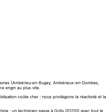
es voisines (Ambérieu-en-Bugey, Ambérieux-en-Dombes,
e engin au plus vite.
lisation coûte cher : nous privilégions la réactivité et la
ne : un technicien passe à Grilly (01220) avec tout le