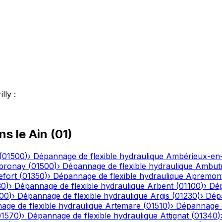
illy
:
ns le
Ain
(
01
)
(
01500
)
›
Dépannage de flexible hydraulique
Ambérieux-e
bronay
(
01500
)
›
Dépannage de flexible hydraulique
Ambutr
efort
(
01350
)
›
Dépannage de flexible hydraulique
Apremon
30
)
›
Dépannage de flexible hydraulique
Arbent
(
01100
)
›
Dép
00
)
›
Dépannage de flexible hydraulique
Argis
(
01230
)
›
Dépa
ge de flexible hydraulique
Artemare
(
01510
)
›
Dépannage d
01570
)
›
Dépannage de flexible hydraulique
Attignat
(
01340
)