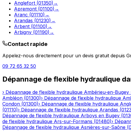
Anglefort
(
01350
)
→
Apremont
(
01100
)
→
Aranc
(
01110
)
→
Arandas
(
01230
)
→
Arbent
(
01100
)
→
Arbigny
(
01190
)
→
Contact rapide
Appelez-nous directement pour un devis gratuit depuis
Gr
09 72 65 32 50
Dépannage de flexible hydraulique
da
›
Dépannage de flexible hydraulique
Ambérieu-en-Bugey
Ambléon
(
01300
)
›
Dépannage de flexible hydraulique
Am
Condon
(
01300
)
›
Dépannage de flexible hydraulique
Angl
(
01110
)
›
Dépannage de flexible hydraulique
Arandas
(
012
Dépannage de flexible hydraulique
Arboys en Bugey
(
013
de flexible hydraulique
Ars-sur-Formans
(
01480
)
›
Dépanna
Dépannage de flexible hydraulique
Asnières-sur-Saône
(