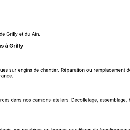
e Grilly et du Ain.
s à Grilly
ques sur engins de chantier. Réparation ou remplacement d
rance.
cés dans nos camions-ateliers. Décolletage, assemblage, b
enir vos machines en bonnes conditions de fonctionnement e