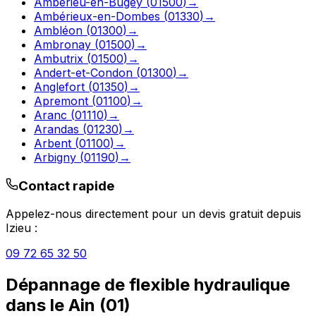
Ambérieu-en-Bugey
(
01500
)
→
Ambérieux-en-Dombes
(
01330
)
→
Ambléon
(
01300
)
→
Ambronay
(
01500
)
→
Ambutrix
(
01500
)
→
Andert-et-Condon
(
01300
)
→
Anglefort
(
01350
)
→
Apremont
(
01100
)
→
Aranc
(
01110
)
→
Arandas
(
01230
)
→
Arbent
(
01100
)
→
Arbigny
(
01190
)
→
Contact rapide
Appelez-nous directement pour un devis gratuit depuis
Izieu
:
09 72 65 32 50
Dépannage de flexible hydraulique
dans le
Ain
(
01
)