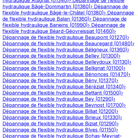
hydraulique
Attignat
(
01340
)
›
Dépannage de flexible
hydraulique
Bâgé-Dommartin
(
01380
)
›
Dépannage de
flexible hydraulique
Bâgé-le-Châtel
(
01380
)
›
Dépannage
de flexible hydraulique
Balan
(
01360
)
›
Dépannage de
flexible hydraulique
Baneins
(
01990
)
›
Dépannage de
flexible hydraulique
Béard-Géovreissiat
(
01460
)
›
Dépannage de flexible hydraulique
Beaupont
(
01270
)
›
Dépannage de flexible hydraulique
Beauregard
(
01480
)
›
Dépannage de flexible hydraulique
Béligneux
(
01360
)
›
Dépannage de flexible hydraulique
Belley
(
01300
)
›
Dépannage de flexible hydraulique
Belleydoux
(
01130
)
›
Dépannage de flexible hydraulique
Bellignat
(
01100
)
›
Dépannage de flexible hydraulique
Bénonces
(
01470
)
›
Dépannage de flexible hydraulique
Bény
(
01370
)
›
Dépannage de flexible hydraulique
Béréziat
(
01340
)
›
Dépannage de flexible hydraulique
Bettant
(
01500
)
›
Dépannage de flexible hydraulique
Bey
(
01290
)
›
Dépannage de flexible hydraulique
Beynost
(
01700
)
›
Dépannage de flexible hydraulique
Billiat
(
01200
)
›
Dépannage de flexible hydraulique
Birieux
(
01330
)
›
Dépannage de flexible hydraulique
Biziat
(
01290
)
›
Dépannage de flexible hydraulique
Blyes
(
01150
)
›
Dépannage de flexible hydraulique
Bohas-Meyriat-