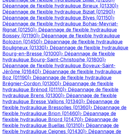
Dépannage de flexible hydraulique
Birieux
(
01330
)
›
Dépannage de flexible hydraulique
Biziat
(
01290
)
›
Dépannage de flexible hydraulique
Blyes
(
01150
)
›
Dépannage de flexible hydraulique
Bohas-Meyriat-
Rignat
(
01250
)
›
Dépannage de flexible hydraulique
Boissey
(
01190
)
›
Dépannage de flexible hydraulique
Bolozon
(
01450
)
›
Dépannage de flexible hydraulique
Bouligneux
(
01330
)
›
Dépannage de flexible hydraulique
Bourg-en-Bresse
(
01000
)
›
Dépannage de flexible
hydraulique
Bourg-Saint-Christophe
(
01800
)
›
Dépannage de flexible hydraulique
Boyeux-Saint-
Jérôme
(
01640
)
›
Dépannage de flexible hydraulique
Boz
(
01190
)
›
Dépannage de flexible hydraulique
Brégnier-Cordon
(
01300
)
›
Dépannage de flexible
hydraulique
Brénod
(
01110
)
›
Dépannage de flexible
hydraulique
Brens
(
01300
)
›
Dépannage de flexible
hydraulique
Bresse Vallons
(
01340
)
›
Dépannage de
flexible hydraulique
Bressolles
(
01360
)
›
Dépannage de
flexible hydraulique
Brion
(
01460
)
›
Dépannage de
flexible hydraulique
Briord
(
01470
)
›
Dépannage de
flexible hydraulique
Buellas
(
01310
)
›
Dépannage de
flexible hydraulique
Ceignes
(
01430
)
›
Dépannage de