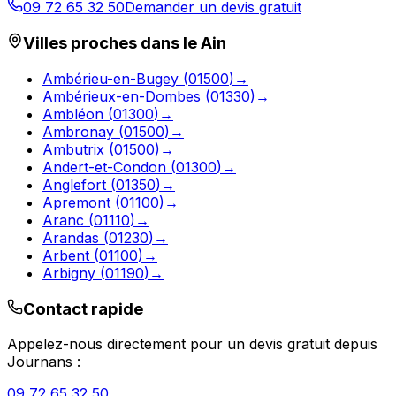
09 72 65 32 50
Demander un devis gratuit
Villes proches dans le
Ain
Ambérieu-en-Bugey
(
01500
)
→
Ambérieux-en-Dombes
(
01330
)
→
Ambléon
(
01300
)
→
Ambronay
(
01500
)
→
Ambutrix
(
01500
)
→
Andert-et-Condon
(
01300
)
→
Anglefort
(
01350
)
→
Apremont
(
01100
)
→
Aranc
(
01110
)
→
Arandas
(
01230
)
→
Arbent
(
01100
)
→
Arbigny
(
01190
)
→
Contact rapide
Appelez-nous directement pour un devis gratuit depuis
Journans
:
09 72 65 32 50