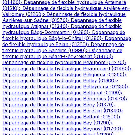
(
01480
)
›
Dépannage de flexible hydraulique
Artemare
(
01510
)
›
Dépannage de flexible hydraulique
Arvière-en-
Valromey
(
01260
)
›
Dépannage de flexible hydraulique
Asnières-sur-Saône
(
01570
)
›
Dépannage de flexible
hydraulique
Attignat
(
01340
)
›
Dépannage de flexible
hydraulique
Bâgé-Dommartin
(
01380
)
›
Dépannage de
flexible hydraulique
Bâgé-le-Châtel
(
01380
)
›
Dépannage
de flexible hydraulique
Balan
(
01360
)
›
Dépannage de
flexible hydraulique
Baneins
(
01990
)
›
Dépannage de
flexible hydraulique
Béard-Géovreissiat
(
01460
)
›
Dépannage de flexible hydraulique
Beaupont
(
01270
)
›
Dépannage de flexible hydraulique
Beauregard
(
01480
)
›
Dépannage de flexible hydraulique
Béligneux
(
01360
)
›
Dépannage de flexible hydraulique
Belley
(
01300
)
›
Dépannage de flexible hydraulique
Belleydoux
(
01130
)
›
Dépannage de flexible hydraulique
Bellignat
(
01100
)
›
Dépannage de flexible hydraulique
Bénonces
(
01470
)
›
Dépannage de flexible hydraulique
Bény
(
01370
)
›
Dépannage de flexible hydraulique
Béréziat
(
01340
)
›
Dépannage de flexible hydraulique
Bettant
(
01500
)
›
Dépannage de flexible hydraulique
Bey
(
01290
)
›
Dépannage de flexible hydraulique
Beynost
(
01700
)
›
Dépannage de flexible hydraulique
Billiat
(
01200
)
›