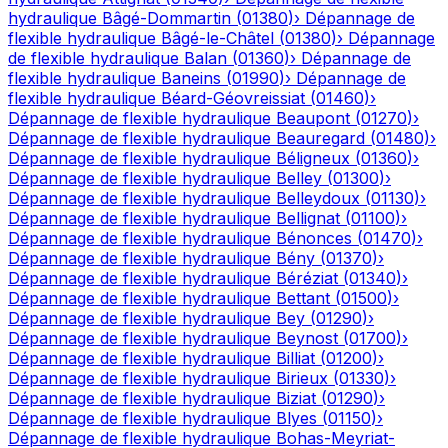
hydraulique
Bâgé-Dommartin
(
01380
)
›
Dépannage de
flexible hydraulique
Bâgé-le-Châtel
(
01380
)
›
Dépannage
de flexible hydraulique
Balan
(
01360
)
›
Dépannage de
flexible hydraulique
Baneins
(
01990
)
›
Dépannage de
flexible hydraulique
Béard-Géovreissiat
(
01460
)
›
Dépannage de flexible hydraulique
Beaupont
(
01270
)
›
Dépannage de flexible hydraulique
Beauregard
(
01480
)
›
Dépannage de flexible hydraulique
Béligneux
(
01360
)
›
Dépannage de flexible hydraulique
Belley
(
01300
)
›
Dépannage de flexible hydraulique
Belleydoux
(
01130
)
›
Dépannage de flexible hydraulique
Bellignat
(
01100
)
›
Dépannage de flexible hydraulique
Bénonces
(
01470
)
›
Dépannage de flexible hydraulique
Bény
(
01370
)
›
Dépannage de flexible hydraulique
Béréziat
(
01340
)
›
Dépannage de flexible hydraulique
Bettant
(
01500
)
›
Dépannage de flexible hydraulique
Bey
(
01290
)
›
Dépannage de flexible hydraulique
Beynost
(
01700
)
›
Dépannage de flexible hydraulique
Billiat
(
01200
)
›
Dépannage de flexible hydraulique
Birieux
(
01330
)
›
Dépannage de flexible hydraulique
Biziat
(
01290
)
›
Dépannage de flexible hydraulique
Blyes
(
01150
)
›
Dépannage de flexible hydraulique
Bohas-Meyriat-