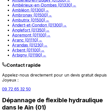
Ambérieux-en-Dombes
(
01330
)
→
Ambléon
(
01300
)
→
Ambronay
(
01500
)
→
Ambutrix
(
01500
)
→
Andert-et-Condon
(
01300
)
→
Anglefort
(
01350
)
→
Apremont
(
01100
)
→
Aranc
(
01110
)
→
Arandas
(
01230
)
→
Arbent
(
01100
)
→
Arbigny
(
01190
)
→
Contact rapide
Appelez-nous directement pour un devis gratuit depuis
Joyeux
:
09 72 65 32 50
Dépannage de flexible hydraulique
dans le
Ain
(
01
)