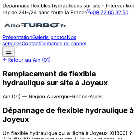
Dépannage flexibles hydrauliques sur site - Intervention
rapide 24H/24 dans toute la France
09 72 65 32 50
Présentation
Galerie photos
Nos
services
Contact
Demande de rappel
Retour au
Ain
(
01
)
Remplacement de flexible
hydraulique sur site à Joyeux
Ain
(
01
) — Région
Auvergne-Rhône-Alpes
Dépannage de flexible hydraulique
à
Joyeux
Un flexible hydraulique qui a lâché à Joyeux (01800) ?