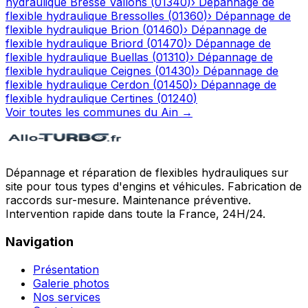
hydraulique
Bresse Vallons
(
01340
)
›
Dépannage de
flexible hydraulique
Bressolles
(
01360
)
›
Dépannage de
flexible hydraulique
Brion
(
01460
)
›
Dépannage de
flexible hydraulique
Briord
(
01470
)
›
Dépannage de
flexible hydraulique
Buellas
(
01310
)
›
Dépannage de
flexible hydraulique
Ceignes
(
01430
)
›
Dépannage de
flexible hydraulique
Cerdon
(
01450
)
›
Dépannage de
flexible hydraulique
Certines
(
01240
)
Voir toutes les communes du
Ain
→
Dépannage et réparation de flexibles hydrauliques sur
site pour tous types d'engins et véhicules. Fabrication de
raccords sur-mesure. Maintenance préventive.
Intervention rapide dans toute la France, 24H/24.
Navigation
Présentation
Galerie photos
Nos services