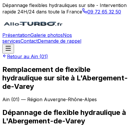
Dépannage flexibles hydrauliques sur site - Intervention
rapide 24H/24 dans toute la France
09 72 65 32 50
Présentation
Galerie photos
Nos
services
Contact
Demande de rappel
Retour au
Ain
(
01
)
Remplacement de flexible
hydraulique sur site à L'Abergement-
de-Varey
Ain
(
01
) — Région
Auvergne-Rhône-Alpes
Dépannage de flexible hydraulique
à
L'Abergement-de-Varey