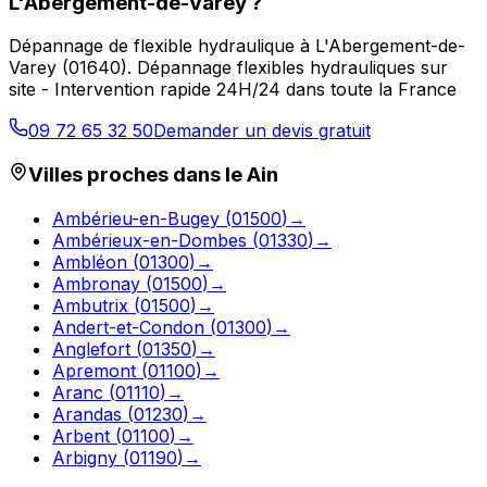
L'Abergement-de-Varey
?
Dépannage de flexible hydraulique
à
L'Abergement-de-
Varey
(
01640
).
Dépannage flexibles hydrauliques sur
site - Intervention rapide 24H/24 dans toute la France
09 72 65 32 50
Demander un devis gratuit
Villes proches dans le
Ain
Ambérieu-en-Bugey
(
01500
)
→
Ambérieux-en-Dombes
(
01330
)
→
Ambléon
(
01300
)
→
Ambronay
(
01500
)
→
Ambutrix
(
01500
)
→
Andert-et-Condon
(
01300
)
→
Anglefort
(
01350
)
→
Apremont
(
01100
)
→
Aranc
(
01110
)
→
Arandas
(
01230
)
→
Arbent
(
01100
)
→
Arbigny
(
01190
)
→