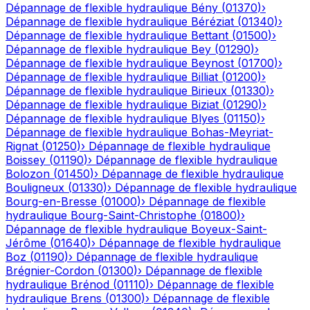
Dépannage de flexible hydraulique
Bény
(
01370
)
›
Dépannage de flexible hydraulique
Béréziat
(
01340
)
›
Dépannage de flexible hydraulique
Bettant
(
01500
)
›
Dépannage de flexible hydraulique
Bey
(
01290
)
›
Dépannage de flexible hydraulique
Beynost
(
01700
)
›
Dépannage de flexible hydraulique
Billiat
(
01200
)
›
Dépannage de flexible hydraulique
Birieux
(
01330
)
›
Dépannage de flexible hydraulique
Biziat
(
01290
)
›
Dépannage de flexible hydraulique
Blyes
(
01150
)
›
Dépannage de flexible hydraulique
Bohas-Meyriat-
Rignat
(
01250
)
›
Dépannage de flexible hydraulique
Boissey
(
01190
)
›
Dépannage de flexible hydraulique
Bolozon
(
01450
)
›
Dépannage de flexible hydraulique
Bouligneux
(
01330
)
›
Dépannage de flexible hydraulique
Bourg-en-Bresse
(
01000
)
›
Dépannage de flexible
hydraulique
Bourg-Saint-Christophe
(
01800
)
›
Dépannage de flexible hydraulique
Boyeux-Saint-
Jérôme
(
01640
)
›
Dépannage de flexible hydraulique
Boz
(
01190
)
›
Dépannage de flexible hydraulique
Brégnier-Cordon
(
01300
)
›
Dépannage de flexible
hydraulique
Brénod
(
01110
)
›
Dépannage de flexible
hydraulique
Brens
(
01300
)
›
Dépannage de flexible