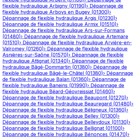
flexible hydraulique
Arbigny
(
01190
)
›
Dépannage de
flexible hydraulique
Arboys en Bugey
(
01300
)
›
Dépannage de flexible hydraulique
Argis
(
01230
)
›
Dépannage de flexible hydraulique
Armix
(
01510
)
›
Dépannage de flexible hydraulique
Ars-sur-Formans
(
01480
)
›
Dépannage de flexible hydraulique
Artemare
(
01510
)
›
Dépannage de flexible hydraulique
Arvière-en-
Valromey
(
01260
)
›
Dépannage de flexible hydraulique
Asnières-sur-Saône
(
01570
)
›
Dépannage de flexible
hydraulique
Attignat
(
01340
)
›
Dépannage de flexible
hydraulique
Bâgé-Dommartin
(
01380
)
›
Dépannage de
flexible hydraulique
Bâgé-le-Châtel
(
01380
)
›
Dépannage
de flexible hydraulique
Balan
(
01360
)
›
Dépannage de
flexible hydraulique
Baneins
(
01990
)
›
Dépannage de
flexible hydraulique
Béard-Géovreissiat
(
01460
)
›
Dépannage de flexible hydraulique
Beaupont
(
01270
)
›
Dépannage de flexible hydraulique
Beauregard
(
01480
)
›
Dépannage de flexible hydraulique
Béligneux
(
01360
)
›
Dépannage de flexible hydraulique
Belley
(
01300
)
›
Dépannage de flexible hydraulique
Belleydoux
(
01130
)
›
Dépannage de flexible hydraulique
Bellignat
(
01100
)
›
Dépannage de flexible hydraulique
Bénonces
(
01470
)
›