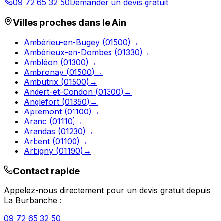
09 72 65 32 50
Demander un devis gratuit
Villes proches dans le
Ain
Ambérieu-en-Bugey
(
01500
)
→
Ambérieux-en-Dombes
(
01330
)
→
Ambléon
(
01300
)
→
Ambronay
(
01500
)
→
Ambutrix
(
01500
)
→
Andert-et-Condon
(
01300
)
→
Anglefort
(
01350
)
→
Apremont
(
01100
)
→
Aranc
(
01110
)
→
Arandas
(
01230
)
→
Arbent
(
01100
)
→
Arbigny
(
01190
)
→
Contact rapide
Appelez-nous directement pour un devis gratuit depuis
La Burbanche
:
09 72 65 32 50