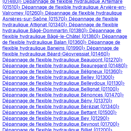
(
01480
)
›
Dépannage de flexible hydraulique
Artemare
(
01510
)
›
Dépannage de flexible hydraulique
Arvière-en-
Valromey
(
01260
)
›
Dépannage de flexible hydraulique
Asnières-sur-Saône
(
01570
)
›
Dépannage de flexible
hydraulique
Attignat
(
01340
)
›
Dépannage de flexible
hydraulique
Bâgé-Dommartin
(
01380
)
›
Dépannage de
flexible hydraulique
Bâgé-le-Châtel
(
01380
)
›
Dépannage
de flexible hydraulique
Balan
(
01360
)
›
Dépannage de
flexible hydraulique
Baneins
(
01990
)
›
Dépannage de
flexible hydraulique
Béard-Géovreissiat
(
01460
)
›
Dépannage de flexible hydraulique
Beaupont
(
01270
)
›
Dépannage de flexible hydraulique
Beauregard
(
01480
)
›
Dépannage de flexible hydraulique
Béligneux
(
01360
)
›
Dépannage de flexible hydraulique
Belley
(
01300
)
›
Dépannage de flexible hydraulique
Belleydoux
(
01130
)
›
Dépannage de flexible hydraulique
Bellignat
(
01100
)
›
Dépannage de flexible hydraulique
Bénonces
(
01470
)
›
Dépannage de flexible hydraulique
Bény
(
01370
)
›
Dépannage de flexible hydraulique
Béréziat
(
01340
)
›
Dépannage de flexible hydraulique
Bettant
(
01500
)
›
Dépannage de flexible hydraulique
Bey
(
01290
)
›
Dépannage de flexible hydraulique
Beynost
(
01700
)
›
Dépannage de flexible hydraulique
Billiat
(
01200
)
›