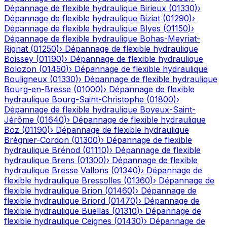
Dépannage de flexible hydraulique
Birieux
(
01330
)
›
Dépannage de flexible hydraulique
Biziat
(
01290
)
›
Dépannage de flexible hydraulique
Blyes
(
01150
)
›
Dépannage de flexible hydraulique
Bohas-Meyriat-
Rignat
(
01250
)
›
Dépannage de flexible hydraulique
Boissey
(
01190
)
›
Dépannage de flexible hydraulique
Bolozon
(
01450
)
›
Dépannage de flexible hydraulique
Bouligneux
(
01330
)
›
Dépannage de flexible hydraulique
Bourg-en-Bresse
(
01000
)
›
Dépannage de flexible
hydraulique
Bourg-Saint-Christophe
(
01800
)
›
Dépannage de flexible hydraulique
Boyeux-Saint-
Jérôme
(
01640
)
›
Dépannage de flexible hydraulique
Boz
(
01190
)
›
Dépannage de flexible hydraulique
Brégnier-Cordon
(
01300
)
›
Dépannage de flexible
hydraulique
Brénod
(
01110
)
›
Dépannage de flexible
hydraulique
Brens
(
01300
)
›
Dépannage de flexible
hydraulique
Bresse Vallons
(
01340
)
›
Dépannage de
flexible hydraulique
Bressolles
(
01360
)
›
Dépannage de
flexible hydraulique
Brion
(
01460
)
›
Dépannage de
flexible hydraulique
Briord
(
01470
)
›
Dépannage de
flexible hydraulique
Buellas
(
01310
)
›
Dépannage de
flexible hydraulique
Ceignes
(
01430
)
›
Dépannage de