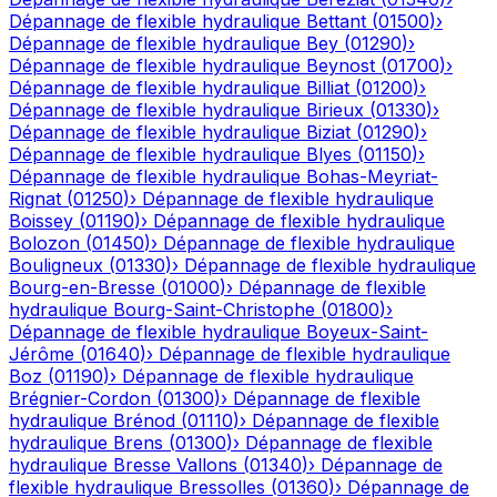
Dépannage de flexible hydraulique
Bettant
(
01500
)
›
Dépannage de flexible hydraulique
Bey
(
01290
)
›
Dépannage de flexible hydraulique
Beynost
(
01700
)
›
Dépannage de flexible hydraulique
Billiat
(
01200
)
›
Dépannage de flexible hydraulique
Birieux
(
01330
)
›
Dépannage de flexible hydraulique
Biziat
(
01290
)
›
Dépannage de flexible hydraulique
Blyes
(
01150
)
›
Dépannage de flexible hydraulique
Bohas-Meyriat-
Rignat
(
01250
)
›
Dépannage de flexible hydraulique
Boissey
(
01190
)
›
Dépannage de flexible hydraulique
Bolozon
(
01450
)
›
Dépannage de flexible hydraulique
Bouligneux
(
01330
)
›
Dépannage de flexible hydraulique
Bourg-en-Bresse
(
01000
)
›
Dépannage de flexible
hydraulique
Bourg-Saint-Christophe
(
01800
)
›
Dépannage de flexible hydraulique
Boyeux-Saint-
Jérôme
(
01640
)
›
Dépannage de flexible hydraulique
Boz
(
01190
)
›
Dépannage de flexible hydraulique
Brégnier-Cordon
(
01300
)
›
Dépannage de flexible
hydraulique
Brénod
(
01110
)
›
Dépannage de flexible
hydraulique
Brens
(
01300
)
›
Dépannage de flexible
hydraulique
Bresse Vallons
(
01340
)
›
Dépannage de
flexible hydraulique
Bressolles
(
01360
)
›
Dépannage de