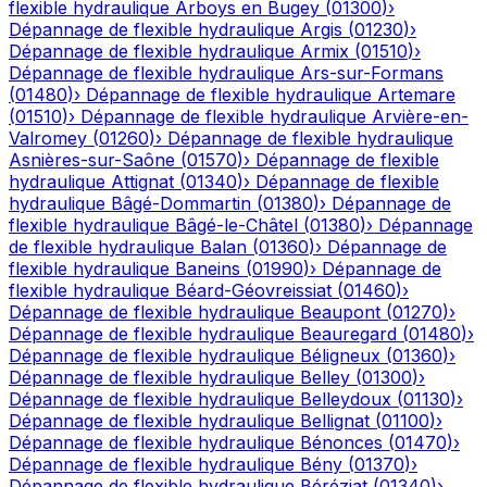
flexible hydraulique
Arboys en Bugey
(
01300
)
›
Dépannage de flexible hydraulique
Argis
(
01230
)
›
Dépannage de flexible hydraulique
Armix
(
01510
)
›
Dépannage de flexible hydraulique
Ars-sur-Formans
(
01480
)
›
Dépannage de flexible hydraulique
Artemare
(
01510
)
›
Dépannage de flexible hydraulique
Arvière-en-
Valromey
(
01260
)
›
Dépannage de flexible hydraulique
Asnières-sur-Saône
(
01570
)
›
Dépannage de flexible
hydraulique
Attignat
(
01340
)
›
Dépannage de flexible
hydraulique
Bâgé-Dommartin
(
01380
)
›
Dépannage de
flexible hydraulique
Bâgé-le-Châtel
(
01380
)
›
Dépannage
de flexible hydraulique
Balan
(
01360
)
›
Dépannage de
flexible hydraulique
Baneins
(
01990
)
›
Dépannage de
flexible hydraulique
Béard-Géovreissiat
(
01460
)
›
Dépannage de flexible hydraulique
Beaupont
(
01270
)
›
Dépannage de flexible hydraulique
Beauregard
(
01480
)
›
Dépannage de flexible hydraulique
Béligneux
(
01360
)
›
Dépannage de flexible hydraulique
Belley
(
01300
)
›
Dépannage de flexible hydraulique
Belleydoux
(
01130
)
›
Dépannage de flexible hydraulique
Bellignat
(
01100
)
›
Dépannage de flexible hydraulique
Bénonces
(
01470
)
›
Dépannage de flexible hydraulique
Bény
(
01370
)
›
Dépannage de flexible hydraulique
Béréziat
(
01340
)
›