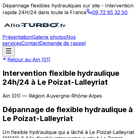
Dépannage flexibles hydrauliques sur site - Intervention
rapide 24H/24 dans toute la France
09 72 65 32 50
Présentation
Galerie photos
Nos
services
Contact
Demande de rappel
Retour au
Ain
(
01
)
Intervention flexible hydraulique
24h/24 à Le Poizat-Lalleyriat
Ain
(
01
) — Région
Auvergne-Rhône-Alpes
Dépannage de flexible hydraulique
à
Le Poizat-Lalleyriat
Un flexible hydraulique qui a lâché à Le Poizat-Lalleyriat