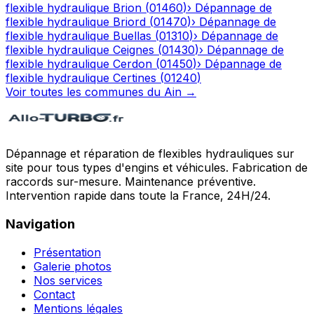
flexible hydraulique
Brion
(
01460
)
›
Dépannage de
flexible hydraulique
Briord
(
01470
)
›
Dépannage de
flexible hydraulique
Buellas
(
01310
)
›
Dépannage de
flexible hydraulique
Ceignes
(
01430
)
›
Dépannage de
flexible hydraulique
Cerdon
(
01450
)
›
Dépannage de
flexible hydraulique
Certines
(
01240
)
Voir toutes les communes du
Ain
→
Dépannage et réparation de flexibles hydrauliques sur
site pour tous types d'engins et véhicules. Fabrication de
raccords sur-mesure. Maintenance préventive.
Intervention rapide dans toute la France, 24H/24.
Navigation
Présentation
Galerie photos
Nos services
Contact
Mentions légales