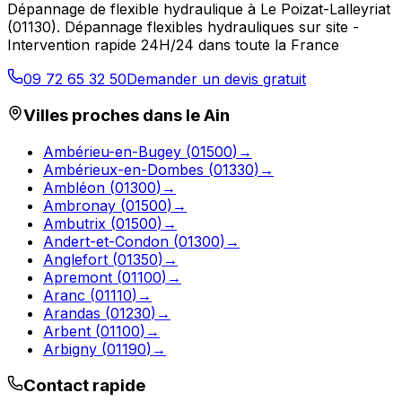
Dépannage de flexible hydraulique
à
Le Poizat-Lalleyriat
(
01130
).
Dépannage flexibles hydrauliques sur site -
Intervention rapide 24H/24 dans toute la France
09 72 65 32 50
Demander un devis gratuit
Villes proches dans le
Ain
Ambérieu-en-Bugey
(
01500
)
→
Ambérieux-en-Dombes
(
01330
)
→
Ambléon
(
01300
)
→
Ambronay
(
01500
)
→
Ambutrix
(
01500
)
→
Andert-et-Condon
(
01300
)
→
Anglefort
(
01350
)
→
Apremont
(
01100
)
→
Aranc
(
01110
)
→
Arandas
(
01230
)
→
Arbent
(
01100
)
→
Arbigny
(
01190
)
→
Contact rapide