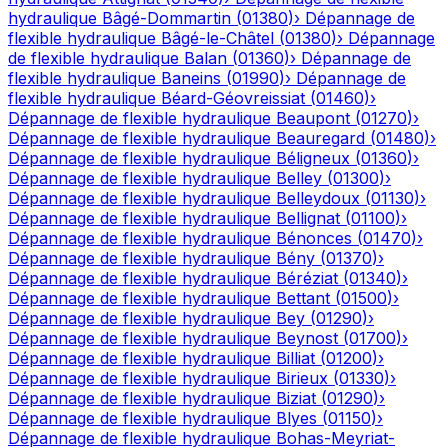
hydraulique
Bâgé-Dommartin
(
01380
)
›
Dépannage de
flexible hydraulique
Bâgé-le-Châtel
(
01380
)
›
Dépannage
de flexible hydraulique
Balan
(
01360
)
›
Dépannage de
flexible hydraulique
Baneins
(
01990
)
›
Dépannage de
flexible hydraulique
Béard-Géovreissiat
(
01460
)
›
Dépannage de flexible hydraulique
Beaupont
(
01270
)
›
Dépannage de flexible hydraulique
Beauregard
(
01480
)
›
Dépannage de flexible hydraulique
Béligneux
(
01360
)
›
Dépannage de flexible hydraulique
Belley
(
01300
)
›
Dépannage de flexible hydraulique
Belleydoux
(
01130
)
›
Dépannage de flexible hydraulique
Bellignat
(
01100
)
›
Dépannage de flexible hydraulique
Bénonces
(
01470
)
›
Dépannage de flexible hydraulique
Bény
(
01370
)
›
Dépannage de flexible hydraulique
Béréziat
(
01340
)
›
Dépannage de flexible hydraulique
Bettant
(
01500
)
›
Dépannage de flexible hydraulique
Bey
(
01290
)
›
Dépannage de flexible hydraulique
Beynost
(
01700
)
›
Dépannage de flexible hydraulique
Billiat
(
01200
)
›
Dépannage de flexible hydraulique
Birieux
(
01330
)
›
Dépannage de flexible hydraulique
Biziat
(
01290
)
›
Dépannage de flexible hydraulique
Blyes
(
01150
)
›
Dépannage de flexible hydraulique
Bohas-Meyriat-