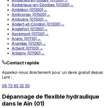
Ambérieux-en-Dombes
(
01330
)
→
Ambléon
(
01300
)
→
Ambronay
(
01500
)
→
Ambutrix
(
01500
)
→
Andert-et-Condon
(
01300
)
→
Anglefort
(
01350
)
→
Apremont
(
01100
)
→
Aranc
(
01110
)
→
Arandas
(
01230
)
→
Arbent
(
01100
)
→
Arbigny
(
01190
)
→
Contact rapide
Appelez-nous directement pour un devis gratuit depuis
Lent
:
09 72 65 32 50
Dépannage de flexible hydraulique
dans le
Ain
(
01
)