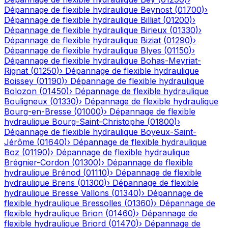
Dépannage de flexible hydraulique
Beynost
(
01700
)
›
Dépannage de flexible hydraulique
Billiat
(
01200
)
›
Dépannage de flexible hydraulique
Birieux
(
01330
)
›
Dépannage de flexible hydraulique
Biziat
(
01290
)
›
Dépannage de flexible hydraulique
Blyes
(
01150
)
›
Dépannage de flexible hydraulique
Bohas-Meyriat-
Rignat
(
01250
)
›
Dépannage de flexible hydraulique
Boissey
(
01190
)
›
Dépannage de flexible hydraulique
Bolozon
(
01450
)
›
Dépannage de flexible hydraulique
Bouligneux
(
01330
)
›
Dépannage de flexible hydraulique
Bourg-en-Bresse
(
01000
)
›
Dépannage de flexible
hydraulique
Bourg-Saint-Christophe
(
01800
)
›
Dépannage de flexible hydraulique
Boyeux-Saint-
Jérôme
(
01640
)
›
Dépannage de flexible hydraulique
Boz
(
01190
)
›
Dépannage de flexible hydraulique
Brégnier-Cordon
(
01300
)
›
Dépannage de flexible
hydraulique
Brénod
(
01110
)
›
Dépannage de flexible
hydraulique
Brens
(
01300
)
›
Dépannage de flexible
hydraulique
Bresse Vallons
(
01340
)
›
Dépannage de
flexible hydraulique
Bressolles
(
01360
)
›
Dépannage de
flexible hydraulique
Brion
(
01460
)
›
Dépannage de
flexible hydraulique
Briord
(
01470
)
›
Dépannage de