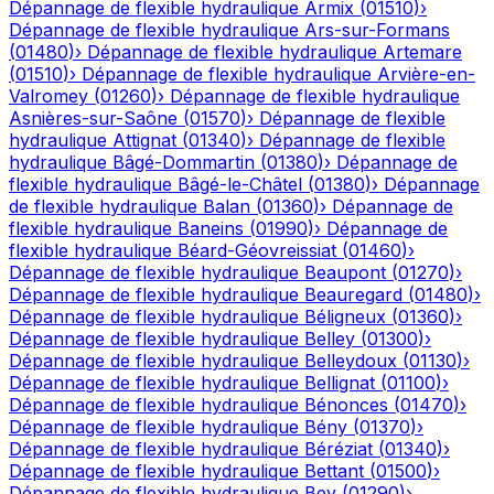
Dépannage de flexible hydraulique
Armix
(
01510
)
›
Dépannage de flexible hydraulique
Ars-sur-Formans
(
01480
)
›
Dépannage de flexible hydraulique
Artemare
(
01510
)
›
Dépannage de flexible hydraulique
Arvière-en-
Valromey
(
01260
)
›
Dépannage de flexible hydraulique
Asnières-sur-Saône
(
01570
)
›
Dépannage de flexible
hydraulique
Attignat
(
01340
)
›
Dépannage de flexible
hydraulique
Bâgé-Dommartin
(
01380
)
›
Dépannage de
flexible hydraulique
Bâgé-le-Châtel
(
01380
)
›
Dépannage
de flexible hydraulique
Balan
(
01360
)
›
Dépannage de
flexible hydraulique
Baneins
(
01990
)
›
Dépannage de
flexible hydraulique
Béard-Géovreissiat
(
01460
)
›
Dépannage de flexible hydraulique
Beaupont
(
01270
)
›
Dépannage de flexible hydraulique
Beauregard
(
01480
)
›
Dépannage de flexible hydraulique
Béligneux
(
01360
)
›
Dépannage de flexible hydraulique
Belley
(
01300
)
›
Dépannage de flexible hydraulique
Belleydoux
(
01130
)
›
Dépannage de flexible hydraulique
Bellignat
(
01100
)
›
Dépannage de flexible hydraulique
Bénonces
(
01470
)
›
Dépannage de flexible hydraulique
Bény
(
01370
)
›
Dépannage de flexible hydraulique
Béréziat
(
01340
)
›
Dépannage de flexible hydraulique
Bettant
(
01500
)
›
Dépannage de flexible hydraulique
Bey
(
01290
)
›