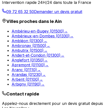
Intervention rapide 24H/24 dans toute la France
09 72 65 32 50
Demander un devis gratuit
Villes proches dans le
Ain
Ambérieu-en-Bugey
(
01500
)
→
Ambérieux-en-Dombes
(
01330
)
→
Ambléon
(
01300
)
→
Ambronay
(
01500
)
→
Ambutrix
(
01500
)
→
Andert-et-Condon
(
01300
)
→
Anglefort
(
01350
)
→
Apremont
(
01100
)
→
Aranc
(
01110
)
→
Arandas
(
01230
)
→
Arbent
(
01100
)
→
Arbigny
(
01190
)
→
Contact rapide
Appelez-nous directement pour un devis gratuit depuis