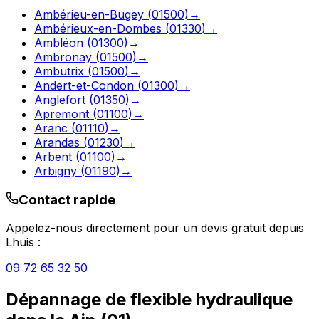
Ambérieu-en-Bugey
(
01500
)
→
Ambérieux-en-Dombes
(
01330
)
→
Ambléon
(
01300
)
→
Ambronay
(
01500
)
→
Ambutrix
(
01500
)
→
Andert-et-Condon
(
01300
)
→
Anglefort
(
01350
)
→
Apremont
(
01100
)
→
Aranc
(
01110
)
→
Arandas
(
01230
)
→
Arbent
(
01100
)
→
Arbigny
(
01190
)
→
Contact rapide
Appelez-nous directement pour un devis gratuit depuis
Lhuis
:
09 72 65 32 50
Dépannage de flexible hydraulique