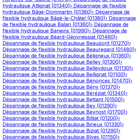
hydraulique
Attignat
(
01340
)
›
Dépannage de flexible
hydraulique
Bâgé-Dommartin
(
01380
)
›
Dépannage de
flexible hydraulique
Bâgé-le-Châtel
(
01380
)
›
Dépannage
de flexible hydraulique
Balan
(
01360
)
›
Dépannage de
flexible hydraulique
Baneins
(
01990
)
›
Dépannage de
flexible hydraulique
Béard-Géovreissiat
(
01460
)
›
Dépannage de flexible hydraulique
Beaupont
(
01270
)
›
Dépannage de flexible hydraulique
Beauregard
(
01480
)
›
Dépannage de flexible hydraulique
Béligneux
(
01360
)
›
Dépannage de flexible hydraulique
Belley
(
01300
)
›
Dépannage de flexible hydraulique
Belleydoux
(
01130
)
›
Dépannage de flexible hydraulique
Bellignat
(
01100
)
›
Dépannage de flexible hydraulique
Bénonces
(
01470
)
›
Dépannage de flexible hydraulique
Bény
(
01370
)
›
Dépannage de flexible hydraulique
Béréziat
(
01340
)
›
Dépannage de flexible hydraulique
Bettant
(
01500
)
›
Dépannage de flexible hydraulique
Bey
(
01290
)
›
Dépannage de flexible hydraulique
Beynost
(
01700
)
›
Dépannage de flexible hydraulique
Billiat
(
01200
)
›
Dépannage de flexible hydraulique
Birieux
(
01330
)
›
Dépannage de flexible hydraulique
Biziat
(
01290
)
›
Dépannage de flexible hydraulique
Blyes
(
01150
)
›