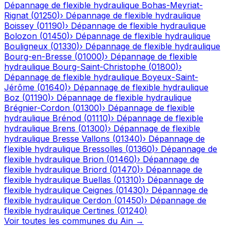
Dépannage de flexible hydraulique
Bohas-Meyriat-
Rignat
(
01250
)
›
Dépannage de flexible hydraulique
Boissey
(
01190
)
›
Dépannage de flexible hydraulique
Bolozon
(
01450
)
›
Dépannage de flexible hydraulique
Bouligneux
(
01330
)
›
Dépannage de flexible hydraulique
Bourg-en-Bresse
(
01000
)
›
Dépannage de flexible
hydraulique
Bourg-Saint-Christophe
(
01800
)
›
Dépannage de flexible hydraulique
Boyeux-Saint-
Jérôme
(
01640
)
›
Dépannage de flexible hydraulique
Boz
(
01190
)
›
Dépannage de flexible hydraulique
Brégnier-Cordon
(
01300
)
›
Dépannage de flexible
hydraulique
Brénod
(
01110
)
›
Dépannage de flexible
hydraulique
Brens
(
01300
)
›
Dépannage de flexible
hydraulique
Bresse Vallons
(
01340
)
›
Dépannage de
flexible hydraulique
Bressolles
(
01360
)
›
Dépannage de
flexible hydraulique
Brion
(
01460
)
›
Dépannage de
flexible hydraulique
Briord
(
01470
)
›
Dépannage de
flexible hydraulique
Buellas
(
01310
)
›
Dépannage de
flexible hydraulique
Ceignes
(
01430
)
›
Dépannage de
flexible hydraulique
Cerdon
(
01450
)
›
Dépannage de
flexible hydraulique
Certines
(
01240
)
Voir toutes les communes du
Ain
→