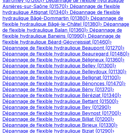
Valromey
(
01260
)
›
Dépannage de flexible hydraulique
Asnières-sur-Saône
(
01570
)
›
Dépannage de flexible
hydraulique
Attignat
(
01340
)
›
Dépannage de flexible
hydraulique
Bâgé-Dommartin
(
01380
)
›
Dépannage de
flexible hydraulique
Bâgé-le-Châtel
(
01380
)
›
Dépannage
de flexible hydraulique
Balan
(
01360
)
›
Dépannage de
flexible hydraulique
Baneins
(
01990
)
›
Dépannage de
flexible hydraulique
Béard-Géovreissiat
(
01460
)
›
Dépannage de flexible hydraulique
Beaupont
(
01270
)
›
Dépannage de flexible hydraulique
Beauregard
(
01480
)
›
Dépannage de flexible hydraulique
Béligneux
(
01360
)
›
Dépannage de flexible hydraulique
Belley
(
01300
)
›
Dépannage de flexible hydraulique
Belleydoux
(
01130
)
›
Dépannage de flexible hydraulique
Bellignat
(
01100
)
›
Dépannage de flexible hydraulique
Bénonces
(
01470
)
›
Dépannage de flexible hydraulique
Bény
(
01370
)
›
Dépannage de flexible hydraulique
Béréziat
(
01340
)
›
Dépannage de flexible hydraulique
Bettant
(
01500
)
›
Dépannage de flexible hydraulique
Bey
(
01290
)
›
Dépannage de flexible hydraulique
Beynost
(
01700
)
›
Dépannage de flexible hydraulique
Billiat
(
01200
)
›
Dépannage de flexible hydraulique
Birieux
(
01330
)
›
Dépannage de flexible hydraulique
Biziat
(
01290
)
›