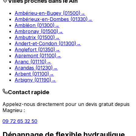
Villes proches dans le
Ain
Ambérieu-en-Bugey
(
01500
)
→
Ambérieux-en-Dombes
(
01330
)
→
Ambléon
(
01300
)
→
Ambronay
(
01500
)
→
Ambutrix
(
01500
)
→
Andert-et-Condon
(
01300
)
→
Anglefort
(
01350
)
→
Apremont
(
01100
)
→
Aranc
(
01110
)
→
Arandas
(
01230
)
→
Arbent
(
01100
)
→
Arbigny
(
01190
)
→
Contact rapide
Appelez-nous directement pour un devis gratuit depuis
Magnieu
:
09 72 65 32 50
Dépannage de flexible hydraulique