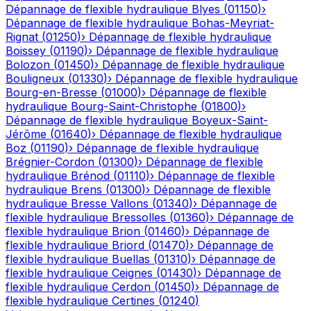
Dépannage de flexible hydraulique
Blyes
(
01150
)
›
Dépannage de flexible hydraulique
Bohas-Meyriat-
Rignat
(
01250
)
›
Dépannage de flexible hydraulique
Boissey
(
01190
)
›
Dépannage de flexible hydraulique
Bolozon
(
01450
)
›
Dépannage de flexible hydraulique
Bouligneux
(
01330
)
›
Dépannage de flexible hydraulique
Bourg-en-Bresse
(
01000
)
›
Dépannage de flexible
hydraulique
Bourg-Saint-Christophe
(
01800
)
›
Dépannage de flexible hydraulique
Boyeux-Saint-
Jérôme
(
01640
)
›
Dépannage de flexible hydraulique
Boz
(
01190
)
›
Dépannage de flexible hydraulique
Brégnier-Cordon
(
01300
)
›
Dépannage de flexible
hydraulique
Brénod
(
01110
)
›
Dépannage de flexible
hydraulique
Brens
(
01300
)
›
Dépannage de flexible
hydraulique
Bresse Vallons
(
01340
)
›
Dépannage de
flexible hydraulique
Bressolles
(
01360
)
›
Dépannage de
flexible hydraulique
Brion
(
01460
)
›
Dépannage de
flexible hydraulique
Briord
(
01470
)
›
Dépannage de
flexible hydraulique
Buellas
(
01310
)
›
Dépannage de
flexible hydraulique
Ceignes
(
01430
)
›
Dépannage de
flexible hydraulique
Cerdon
(
01450
)
›
Dépannage de
flexible hydraulique
Certines
(
01240
)