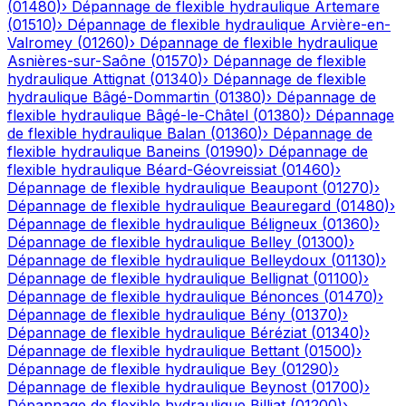
(
01480
)
›
Dépannage de flexible hydraulique
Artemare
(
01510
)
›
Dépannage de flexible hydraulique
Arvière-en-
Valromey
(
01260
)
›
Dépannage de flexible hydraulique
Asnières-sur-Saône
(
01570
)
›
Dépannage de flexible
hydraulique
Attignat
(
01340
)
›
Dépannage de flexible
hydraulique
Bâgé-Dommartin
(
01380
)
›
Dépannage de
flexible hydraulique
Bâgé-le-Châtel
(
01380
)
›
Dépannage
de flexible hydraulique
Balan
(
01360
)
›
Dépannage de
flexible hydraulique
Baneins
(
01990
)
›
Dépannage de
flexible hydraulique
Béard-Géovreissiat
(
01460
)
›
Dépannage de flexible hydraulique
Beaupont
(
01270
)
›
Dépannage de flexible hydraulique
Beauregard
(
01480
)
›
Dépannage de flexible hydraulique
Béligneux
(
01360
)
›
Dépannage de flexible hydraulique
Belley
(
01300
)
›
Dépannage de flexible hydraulique
Belleydoux
(
01130
)
›
Dépannage de flexible hydraulique
Bellignat
(
01100
)
›
Dépannage de flexible hydraulique
Bénonces
(
01470
)
›
Dépannage de flexible hydraulique
Bény
(
01370
)
›
Dépannage de flexible hydraulique
Béréziat
(
01340
)
›
Dépannage de flexible hydraulique
Bettant
(
01500
)
›
Dépannage de flexible hydraulique
Bey
(
01290
)
›
Dépannage de flexible hydraulique
Beynost
(
01700
)
›
Dépannage de flexible hydraulique
Billiat
(
01200
)
›