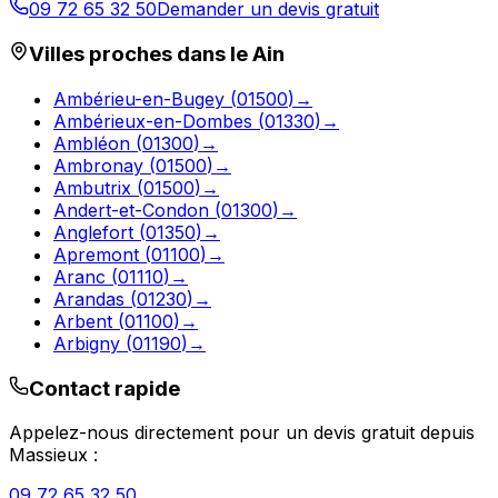
09 72 65 32 50
Demander un devis gratuit
Villes proches dans le
Ain
Ambérieu-en-Bugey
(
01500
)
→
Ambérieux-en-Dombes
(
01330
)
→
Ambléon
(
01300
)
→
Ambronay
(
01500
)
→
Ambutrix
(
01500
)
→
Andert-et-Condon
(
01300
)
→
Anglefort
(
01350
)
→
Apremont
(
01100
)
→
Aranc
(
01110
)
→
Arandas
(
01230
)
→
Arbent
(
01100
)
→
Arbigny
(
01190
)
→
Contact rapide
Appelez-nous directement pour un devis gratuit depuis
Massieux
:
09 72 65 32 50