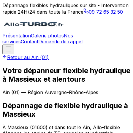
Dépannage flexibles hydrauliques sur site - Intervention
rapide 24H/24 dans toute la France
09 72 65 32 50
Présentation
Galerie photos
Nos
services
Contact
Demande de rappel
Retour au
Ain
(
01
)
Votre dépanneur flexible hydraulique
à Massieux et alentours
Ain
(
01
) — Région
Auvergne-Rhône-Alpes
Dépannage de flexible hydraulique
à
Massieux
À Massieux (01600) et dans tout le Ain, Allo-flexible