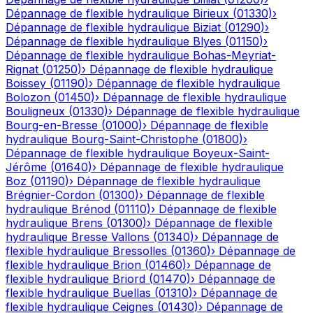
Dépannage de flexible hydraulique
Birieux
(
01330
)
›
Dépannage de flexible hydraulique
Biziat
(
01290
)
›
Dépannage de flexible hydraulique
Blyes
(
01150
)
›
Dépannage de flexible hydraulique
Bohas-Meyriat-
Rignat
(
01250
)
›
Dépannage de flexible hydraulique
Boissey
(
01190
)
›
Dépannage de flexible hydraulique
Bolozon
(
01450
)
›
Dépannage de flexible hydraulique
Bouligneux
(
01330
)
›
Dépannage de flexible hydraulique
Bourg-en-Bresse
(
01000
)
›
Dépannage de flexible
hydraulique
Bourg-Saint-Christophe
(
01800
)
›
Dépannage de flexible hydraulique
Boyeux-Saint-
Jérôme
(
01640
)
›
Dépannage de flexible hydraulique
Boz
(
01190
)
›
Dépannage de flexible hydraulique
Brégnier-Cordon
(
01300
)
›
Dépannage de flexible
hydraulique
Brénod
(
01110
)
›
Dépannage de flexible
hydraulique
Brens
(
01300
)
›
Dépannage de flexible
hydraulique
Bresse Vallons
(
01340
)
›
Dépannage de
flexible hydraulique
Bressolles
(
01360
)
›
Dépannage de
flexible hydraulique
Brion
(
01460
)
›
Dépannage de
flexible hydraulique
Briord
(
01470
)
›
Dépannage de
flexible hydraulique
Buellas
(
01310
)
›
Dépannage de
flexible hydraulique
Ceignes
(
01430
)
›
Dépannage de