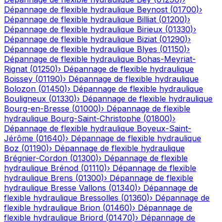
Dépannage de flexible hydraulique
Beynost
(
01700
)
›
Dépannage de flexible hydraulique
Billiat
(
01200
)
›
Dépannage de flexible hydraulique
Birieux
(
01330
)
›
Dépannage de flexible hydraulique
Biziat
(
01290
)
›
Dépannage de flexible hydraulique
Blyes
(
01150
)
›
Dépannage de flexible hydraulique
Bohas-Meyriat-
Rignat
(
01250
)
›
Dépannage de flexible hydraulique
Boissey
(
01190
)
›
Dépannage de flexible hydraulique
Bolozon
(
01450
)
›
Dépannage de flexible hydraulique
Bouligneux
(
01330
)
›
Dépannage de flexible hydraulique
Bourg-en-Bresse
(
01000
)
›
Dépannage de flexible
hydraulique
Bourg-Saint-Christophe
(
01800
)
›
Dépannage de flexible hydraulique
Boyeux-Saint-
Jérôme
(
01640
)
›
Dépannage de flexible hydraulique
Boz
(
01190
)
›
Dépannage de flexible hydraulique
Brégnier-Cordon
(
01300
)
›
Dépannage de flexible
hydraulique
Brénod
(
01110
)
›
Dépannage de flexible
hydraulique
Brens
(
01300
)
›
Dépannage de flexible
hydraulique
Bresse Vallons
(
01340
)
›
Dépannage de
flexible hydraulique
Bressolles
(
01360
)
›
Dépannage de
flexible hydraulique
Brion
(
01460
)
›
Dépannage de
flexible hydraulique
Briord
(
01470
)
›
Dépannage de