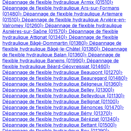
Dépannage de flexible hydraulique
Armix
(
01510
)
›
Dépannage de flexible hydraulique
Ars-sur-Formans
(
01480
)
›
Dépannage de flexible hydraulique
Artemare
(
01510
)
›
Dépannage de flexible hydraulique
Arvière-en-
Valromey
(
01260
)
›
Dépannage de flexible hydraulique
Asnières-sur-Saône
(
01570
)
›
Dépannage de flexible
hydraulique
Attignat
(
01340
)
›
Dépannage de flexible
hydraulique
Bâgé-Dommartin
(
01380
)
›
Dépannage de
flexible hydraulique
Bâgé-le-Châtel
(
01380
)
›
Dépannage
de flexible hydraulique
Balan
(
01360
)
›
Dépannage de
flexible hydraulique
Baneins
(
01990
)
›
Dépannage de
flexible hydraulique
Béard-Géovreissiat
(
01460
)
›
Dépannage de flexible hydraulique
Beaupont
(
01270
)
›
Dépannage de flexible hydraulique
Beauregard
(
01480
)
›
Dépannage de flexible hydraulique
Béligneux
(
01360
)
›
Dépannage de flexible hydraulique
Belley
(
01300
)
›
Dépannage de flexible hydraulique
Belleydoux
(
01130
)
›
Dépannage de flexible hydraulique
Bellignat
(
01100
)
›
Dépannage de flexible hydraulique
Bénonces
(
01470
)
›
Dépannage de flexible hydraulique
Bény
(
01370
)
›
Dépannage de flexible hydraulique
Béréziat
(
01340
)
›
Dépannage de flexible hydraulique
Bettant
(
01500
)
›
Dépannage de flexible hydraulique
Bey
(
01290
)
›