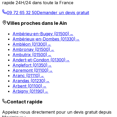
rapide 24H/24 dans toute la France
09 72 65 32 50
Demander un devis gratuit
Villes proches dans le
Ain
Ambérieu-en-Bugey
(
01500
)
→
Ambérieux-en-Dombes
(
01330
)
→
Ambléon
(
01300
)
→
Ambronay
(
01500
)
→
Ambutrix
(
01500
)
→
Andert-et-Condon
(
01300
)
→
Anglefort
(
01350
)
→
Apremont
(
01100
)
→
Aranc
(
01110
)
→
Arandas
(
01230
)
→
Arbent
(
01100
)
→
Arbigny
(
01190
)
→
Contact rapide
Appelez-nous directement pour un devis gratuit depuis