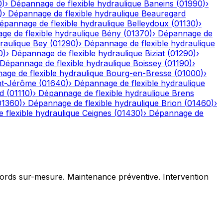
0
)
›
Dépannage de flexible hydraulique
Baneins
(
01990
)
›
)
›
Dépannage de flexible hydraulique
Beauregard
épannage de flexible hydraulique
Belleydoux
(
01130
)
›
e de flexible hydraulique
Bény
(
01370
)
›
Dépannage de
raulique
Bey
(
01290
)
›
Dépannage de flexible hydraulique
0
)
›
Dépannage de flexible hydraulique
Biziat
(
01290
)
›
Dépannage de flexible hydraulique
Boissey
(
01190
)
›
age de flexible hydraulique
Bourg-en-Bresse
(
01000
)
›
nt-Jérôme
(
01640
)
›
Dépannage de flexible hydraulique
d
(
01110
)
›
Dépannage de flexible hydraulique
Brens
01360
)
›
Dépannage de flexible hydraulique
Brion
(
01460
)
›
 flexible hydraulique
Ceignes
(
01430
)
›
Dépannage de
ccords sur-mesure. Maintenance préventive. Intervention