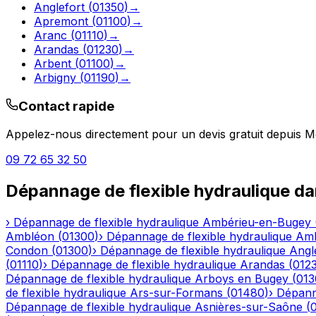
Anglefort
(
01350
)
→
Apremont
(
01100
)
→
Aranc
(
01110
)
→
Arandas
(
01230
)
→
Arbent
(
01100
)
→
Arbigny
(
01190
)
→
Contact rapide
Appelez-nous directement pour un devis gratuit depuis
M
09 72 65 32 50
Dépannage de flexible hydraulique
da
›
Dépannage de flexible hydraulique
Ambérieu-en-Bugey
Ambléon
(
01300
)
›
Dépannage de flexible hydraulique
Am
Condon
(
01300
)
›
Dépannage de flexible hydraulique
Angl
(
01110
)
›
Dépannage de flexible hydraulique
Arandas
(
012
Dépannage de flexible hydraulique
Arboys en Bugey
(
013
de flexible hydraulique
Ars-sur-Formans
(
01480
)
›
Dépanna
Dépannage de flexible hydraulique
Asnières-sur-Saône
(