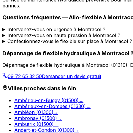
pannes.
Questions fréquentes —
Allo-flexible
à
Montraco
Intervenez-vous en urgence à Montracol ?
Intervenez-vous en haute pression à Montracol ?
Confectionnez-vous le flexible sur place à Montracol ?
Dépannage de flexible hydraulique
à
Montracol
Dépannage de flexible hydraulique
à
Montracol
(
01310
).
D
09 72 65 32 50
Demander un devis gratuit
Villes proches dans le
Ain
Ambérieu-en-Bugey
(
01500
)
→
Ambérieux-en-Dombes
(
01330
)
→
Ambléon
(
01300
)
→
Ambronay
(
01500
)
→
Ambutrix
(
01500
)
→
Andert-et-Condon
(
01300
)
→