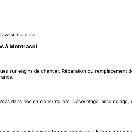
auvaise surprise.
ons à Montracol
ques sur engins de chantier. Réparation ou remplacement d
rance.
cés dans nos camions-ateliers. Décolletage, assemblage, b
enir vos machines en bonnes conditions de fonctionnement e