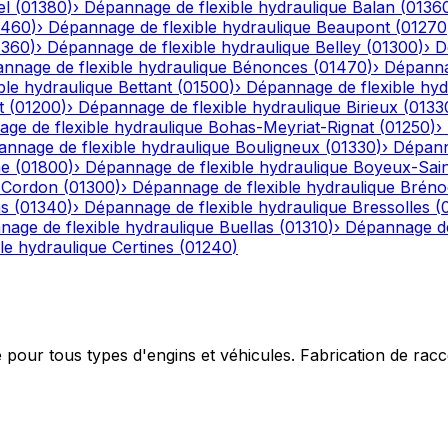
el
(
01380
)
›
Dépannage de flexible hydraulique
Balan
(
0136
1460
)
›
Dépannage de flexible hydraulique
Beaupont
(
01270
1360
)
›
Dépannage de flexible hydraulique
Belley
(
01300
)
›
D
nnage de flexible hydraulique
Bénonces
(
01470
)
›
Dépannag
ble hydraulique
Bettant
(
01500
)
›
Dépannage de flexible hyd
t
(
01200
)
›
Dépannage de flexible hydraulique
Birieux
(
0133
ge de flexible hydraulique
Bohas-Meyriat-Rignat
(
01250
)
›
nnage de flexible hydraulique
Bouligneux
(
01330
)
›
Dépann
he
(
01800
)
›
Dépannage de flexible hydraulique
Boyeux-Sai
-Cordon
(
01300
)
›
Dépannage de flexible hydraulique
Bréno
ns
(
01340
)
›
Dépannage de flexible hydraulique
Bressolles
(
age de flexible hydraulique
Buellas
(
01310
)
›
Dépannage de
le hydraulique
Certines
(
01240
)
e pour tous types d'engins et véhicules. Fabrication de ra