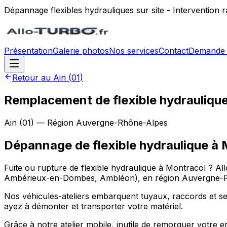
Dépannage flexibles hydrauliques sur site - Intervention
Présentation
Galerie photos
Nos services
Contact
Demande 
Retour au
Ain
(
01
)
Remplacement de flexible hydraulique
Ain
(
01
) — Région
Auvergne-Rhône-Alpes
Dépannage de flexible hydraulique
à
Fuite ou rupture de flexible hydraulique à Montracol ? Al
Ambérieux-en-Dombes, Ambléon), en région Auvergne-Rhôn
Nos véhicules-ateliers embarquent tuyaux, raccords et sert
ayez à démonter et transporter votre matériel.
Grâce à notre atelier mobile, inutile de remorquer votre e