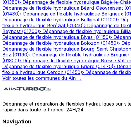
(
01380
)
›
Dépannage de flexible hydraulique
Bâgé-le-Chât
Dépannage de flexible hydraulique
Béard-Géovreissiat
(
0
(
01480
)
›
Dépannage de flexible hydraulique
Béligneux
(
0
Dépannage de flexible hydraulique
Bellignat
(
01100
)
›
Dépa
flexible hydraulique
Béréziat
(
01340
)
›
Dépannage de flexi
Beynost
(
01700
)
›
Dépannage de flexible hydraulique
Billia
Dépannage de flexible hydraulique
Blyes
(
01150
)
›
Dépanna
Dépannage de flexible hydraulique
Bolozon
(
01450
)
›
Dépa
Dépannage de flexible hydraulique
Bourg-Saint-Christop
Boz
(
01190
)
›
Dépannage de flexible hydraulique
Brégnier
(
01300
)
›
Dépannage de flexible hydraulique
Bresse Vallo
Dépannage de flexible hydraulique
Briord
(
01470
)
›
Dépann
flexible hydraulique
Cerdon
(
01450
)
›
Dépannage de flexib
Voir toutes les communes du
Ain
→
Dépannage et réparation de flexibles hydrauliques sur sit
rapide dans toute la France, 24H/24.
Navigation