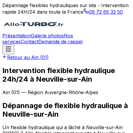
Dépannage flexibles hydrauliques sur site - Intervention
rapide 24H/24 dans toute la France
09 72 65 32 50
Présentation
Galerie photos
Nos
services
Contact
Demande de rappel
Retour au
Ain
(
01
)
Intervention flexible hydraulique
24h/24 à Neuville-sur-Ain
Ain
(
01
) — Région
Auvergne-Rhône-Alpes
Dépannage de flexible hydraulique
à
Neuville-sur-Ain
Un flexible hydraulique qui a lâché à Neuville-sur-Ain