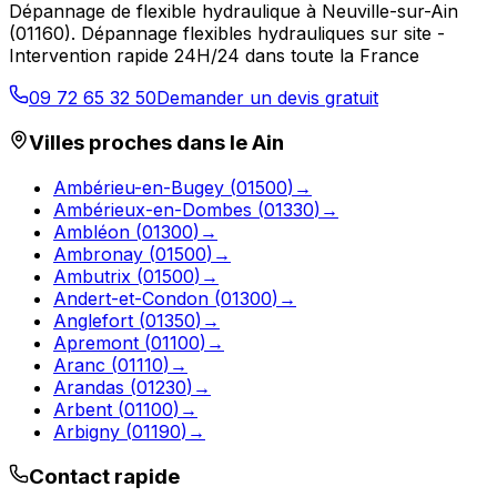
Dépannage de flexible hydraulique
à
Neuville-sur-Ain
(
01160
).
Dépannage flexibles hydrauliques sur site -
Intervention rapide 24H/24 dans toute la France
09 72 65 32 50
Demander un devis gratuit
Villes proches dans le
Ain
Ambérieu-en-Bugey
(
01500
)
→
Ambérieux-en-Dombes
(
01330
)
→
Ambléon
(
01300
)
→
Ambronay
(
01500
)
→
Ambutrix
(
01500
)
→
Andert-et-Condon
(
01300
)
→
Anglefort
(
01350
)
→
Apremont
(
01100
)
→
Aranc
(
01110
)
→
Arandas
(
01230
)
→
Arbent
(
01100
)
→
Arbigny
(
01190
)
→
Contact rapide