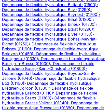
Dépannage de flexible hydraulique
Bettant
(
01500
)
›
Dépannage de flexible hydraulique
Bey
(
01290
)
›
Dépannage de flexible hydraulique
Beynost
(
01700
)
›
Dépannage de flexible hydraulique
Billiat
(
01200
)
›
Dépannage de flexible hydraulique
Birieux
(
01330
)
›
Dépannage de flexible hydraulique
Biziat
(
01290
)
›
Dépannage de flexible hydraulique
Blyes
(
01150
)
›
Dépannage de flexible hydraulique
Bohas-Meyriat-
Rignat
(
01250
)
›
Dépannage de flexible hydraulique
Boissey
(
01190
)
›
Dépannage de flexible hydraulique
Bolozon
(
01450
)
›
Dépannage de flexible hydraulique
Bouligneux
(
01330
)
›
Dépannage de flexible hydraulique
Bourg-en-Bresse
(
01000
)
›
Dépannage de flexible
hydraulique
Bourg-Saint-Christophe
(
01800
)
›
Dépannage de flexible hydraulique
Boyeux-Saint-
Jérôme
(
01640
)
›
Dépannage de flexible hydraulique
Boz
(
01190
)
›
Dépannage de flexible hydraulique
Brégnier-Cordon
(
01300
)
›
Dépannage de flexible
hydraulique
Brénod
(
01110
)
›
Dépannage de flexible
hydraulique
Brens
(
01300
)
›
Dépannage de flexible
hydraulique
Bresse Vallons
(
01340
)
›
Dépannage de
flexible hydraulique
Bressolles
(
01360
)
›
Dépannage de