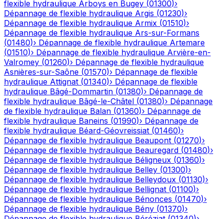
flexible hydraulique
Arboys en Bugey
(
01300
)
›
Dépannage de flexible hydraulique
Argis
(
01230
)
›
Dépannage de flexible hydraulique
Armix
(
01510
)
›
Dépannage de flexible hydraulique
Ars-sur-Formans
(
01480
)
›
Dépannage de flexible hydraulique
Artemare
(
01510
)
›
Dépannage de flexible hydraulique
Arvière-en-
Valromey
(
01260
)
›
Dépannage de flexible hydraulique
Asnières-sur-Saône
(
01570
)
›
Dépannage de flexible
hydraulique
Attignat
(
01340
)
›
Dépannage de flexible
hydraulique
Bâgé-Dommartin
(
01380
)
›
Dépannage de
flexible hydraulique
Bâgé-le-Châtel
(
01380
)
›
Dépannage
de flexible hydraulique
Balan
(
01360
)
›
Dépannage de
flexible hydraulique
Baneins
(
01990
)
›
Dépannage de
flexible hydraulique
Béard-Géovreissiat
(
01460
)
›
Dépannage de flexible hydraulique
Beaupont
(
01270
)
›
Dépannage de flexible hydraulique
Beauregard
(
01480
)
›
Dépannage de flexible hydraulique
Béligneux
(
01360
)
›
Dépannage de flexible hydraulique
Belley
(
01300
)
›
Dépannage de flexible hydraulique
Belleydoux
(
01130
)
›
Dépannage de flexible hydraulique
Bellignat
(
01100
)
›
Dépannage de flexible hydraulique
Bénonces
(
01470
)
›
Dépannage de flexible hydraulique
Bény
(
01370
)
›
Dépannage de flexible hydraulique
Béréziat
(
01340
)
›