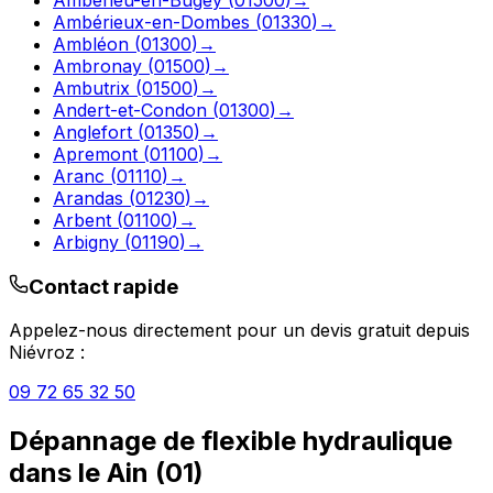
Ambérieux-en-Dombes
(
01330
)
→
Ambléon
(
01300
)
→
Ambronay
(
01500
)
→
Ambutrix
(
01500
)
→
Andert-et-Condon
(
01300
)
→
Anglefort
(
01350
)
→
Apremont
(
01100
)
→
Aranc
(
01110
)
→
Arandas
(
01230
)
→
Arbent
(
01100
)
→
Arbigny
(
01190
)
→
Contact rapide
Appelez-nous directement pour un devis gratuit depuis
Niévroz
:
09 72 65 32 50
Dépannage de flexible hydraulique
dans le
Ain
(
01
)