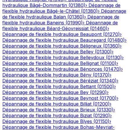
hydraulique
Bâgé-Dommartin
(
01380
)
›
Dépannage de
flexible hydraulique
Bâgé-le-Châtel
(
01380
)
›
Dépannage
de flexible hydraulique
Balan
(
01360
)
›
Dépannage de
flexible hydraulique
Baneins
(
01990
)
›
Dépannage de
flexible hydraulique
Béard-Géovreissiat
(
01460
)
›
Dépannage de flexible hydraulique
Beaupont
(
01270
)
›
Dépannage de flexible hydraulique
Beauregard
(
01480
)
›
Dépannage de flexible hydraulique
Béligneux
(
01360
)
›
Dépannage de flexible hydraulique
Belley
(
01300
)
›
Dépannage de flexible hydraulique
Belleydoux
(
01130
)
›
Dépannage de flexible hydraulique
Bellignat
(
01100
)
›
Dépannage de flexible hydraulique
Bénonces
(
01470
)
›
Dépannage de flexible hydraulique
Bény
(
01370
)
›
Dépannage de flexible hydraulique
Béréziat
(
01340
)
›
Dépannage de flexible hydraulique
Bettant
(
01500
)
›
Dépannage de flexible hydraulique
Bey
(
01290
)
›
Dépannage de flexible hydraulique
Beynost
(
01700
)
›
Dépannage de flexible hydraulique
Billiat
(
01200
)
›
Dépannage de flexible hydraulique
Birieux
(
01330
)
›
Dépannage de flexible hydraulique
Biziat
(
01290
)
›
Dépannage de flexible hydraulique
Blyes
(
01150
)
›
Dépannage de flexible hydraulique
Bohas-Meyriat-