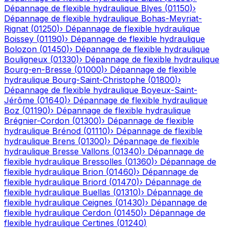
Dépannage de flexible hydraulique
Blyes
(
01150
)
›
Dépannage de flexible hydraulique
Bohas-Meyriat-
Rignat
(
01250
)
›
Dépannage de flexible hydraulique
Boissey
(
01190
)
›
Dépannage de flexible hydraulique
Bolozon
(
01450
)
›
Dépannage de flexible hydraulique
Bouligneux
(
01330
)
›
Dépannage de flexible hydraulique
Bourg-en-Bresse
(
01000
)
›
Dépannage de flexible
hydraulique
Bourg-Saint-Christophe
(
01800
)
›
Dépannage de flexible hydraulique
Boyeux-Saint-
Jérôme
(
01640
)
›
Dépannage de flexible hydraulique
Boz
(
01190
)
›
Dépannage de flexible hydraulique
Brégnier-Cordon
(
01300
)
›
Dépannage de flexible
hydraulique
Brénod
(
01110
)
›
Dépannage de flexible
hydraulique
Brens
(
01300
)
›
Dépannage de flexible
hydraulique
Bresse Vallons
(
01340
)
›
Dépannage de
flexible hydraulique
Bressolles
(
01360
)
›
Dépannage de
flexible hydraulique
Brion
(
01460
)
›
Dépannage de
flexible hydraulique
Briord
(
01470
)
›
Dépannage de
flexible hydraulique
Buellas
(
01310
)
›
Dépannage de
flexible hydraulique
Ceignes
(
01430
)
›
Dépannage de
flexible hydraulique
Cerdon
(
01450
)
›
Dépannage de
flexible hydraulique
Certines
(
01240
)