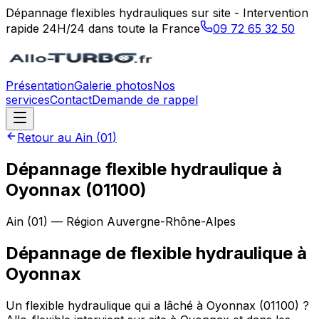
Dépannage flexibles hydrauliques sur site - Intervention
rapide 24H/24 dans toute la France
09 72 65 32 50
Présentation
Galerie photos
Nos
services
Contact
Demande de rappel
Retour au
Ain
(
01
)
Dépannage flexible hydraulique à
Oyonnax (01100)
Ain
(
01
) — Région
Auvergne-Rhône-Alpes
Dépannage de flexible hydraulique
à
Oyonnax
Un flexible hydraulique qui a lâché à Oyonnax (01100) ?