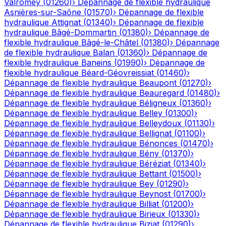
Valromey
(
01260
)
›
Dépannage de flexible hydraulique
Asnières-sur-Saône
(
01570
)
›
Dépannage de flexible
hydraulique
Attignat
(
01340
)
›
Dépannage de flexible
hydraulique
Bâgé-Dommartin
(
01380
)
›
Dépannage de
flexible hydraulique
Bâgé-le-Châtel
(
01380
)
›
Dépannage
de flexible hydraulique
Balan
(
01360
)
›
Dépannage de
flexible hydraulique
Baneins
(
01990
)
›
Dépannage de
flexible hydraulique
Béard-Géovreissiat
(
01460
)
›
Dépannage de flexible hydraulique
Beaupont
(
01270
)
›
Dépannage de flexible hydraulique
Beauregard
(
01480
)
›
Dépannage de flexible hydraulique
Béligneux
(
01360
)
›
Dépannage de flexible hydraulique
Belley
(
01300
)
›
Dépannage de flexible hydraulique
Belleydoux
(
01130
)
›
Dépannage de flexible hydraulique
Bellignat
(
01100
)
›
Dépannage de flexible hydraulique
Bénonces
(
01470
)
›
Dépannage de flexible hydraulique
Bény
(
01370
)
›
Dépannage de flexible hydraulique
Béréziat
(
01340
)
›
Dépannage de flexible hydraulique
Bettant
(
01500
)
›
Dépannage de flexible hydraulique
Bey
(
01290
)
›
Dépannage de flexible hydraulique
Beynost
(
01700
)
›
Dépannage de flexible hydraulique
Billiat
(
01200
)
›
Dépannage de flexible hydraulique
Birieux
(
01330
)
›
Dépannage de flexible hydraulique
Biziat
(
01290
)
›