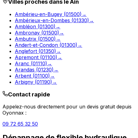
Villes proches dans le
Ain
Ambérieu-en-Bugey
(
01500
)
→
Ambérieux-en-Dombes
(
01330
)
→
Ambléon
(
01300
)
→
Ambronay
(
01500
)
→
Ambutrix
(
01500
)
→
Andert-et-Condon
(
01300
)
→
Anglefort
(
01350
)
→
Apremont
(
01100
)
→
Aranc
(
01110
)
→
Arandas
(
01230
)
→
Arbent
(
01100
)
→
Arbigny
(
01190
)
→
Contact rapide
Appelez-nous directement pour un devis gratuit depuis
Oyonnax
:
09 72 65 32 50
Dépannage de flexible hydraulique