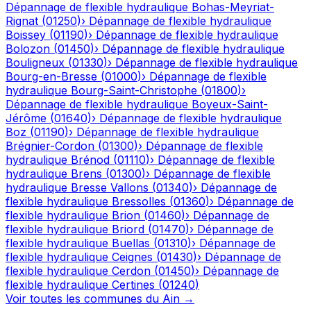
Dépannage de flexible hydraulique
Bohas-Meyriat-
Rignat
(
01250
)
›
Dépannage de flexible hydraulique
Boissey
(
01190
)
›
Dépannage de flexible hydraulique
Bolozon
(
01450
)
›
Dépannage de flexible hydraulique
Bouligneux
(
01330
)
›
Dépannage de flexible hydraulique
Bourg-en-Bresse
(
01000
)
›
Dépannage de flexible
hydraulique
Bourg-Saint-Christophe
(
01800
)
›
Dépannage de flexible hydraulique
Boyeux-Saint-
Jérôme
(
01640
)
›
Dépannage de flexible hydraulique
Boz
(
01190
)
›
Dépannage de flexible hydraulique
Brégnier-Cordon
(
01300
)
›
Dépannage de flexible
hydraulique
Brénod
(
01110
)
›
Dépannage de flexible
hydraulique
Brens
(
01300
)
›
Dépannage de flexible
hydraulique
Bresse Vallons
(
01340
)
›
Dépannage de
flexible hydraulique
Bressolles
(
01360
)
›
Dépannage de
flexible hydraulique
Brion
(
01460
)
›
Dépannage de
flexible hydraulique
Briord
(
01470
)
›
Dépannage de
flexible hydraulique
Buellas
(
01310
)
›
Dépannage de
flexible hydraulique
Ceignes
(
01430
)
›
Dépannage de
flexible hydraulique
Cerdon
(
01450
)
›
Dépannage de
flexible hydraulique
Certines
(
01240
)
Voir toutes les communes du
Ain
→