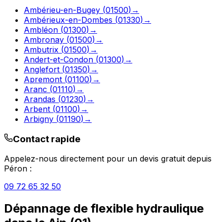
Ambérieu-en-Bugey
(
01500
)
→
Ambérieux-en-Dombes
(
01330
)
→
Ambléon
(
01300
)
→
Ambronay
(
01500
)
→
Ambutrix
(
01500
)
→
Andert-et-Condon
(
01300
)
→
Anglefort
(
01350
)
→
Apremont
(
01100
)
→
Aranc
(
01110
)
→
Arandas
(
01230
)
→
Arbent
(
01100
)
→
Arbigny
(
01190
)
→
Contact rapide
Appelez-nous directement pour un devis gratuit depuis
Péron
:
09 72 65 32 50
Dépannage de flexible hydraulique