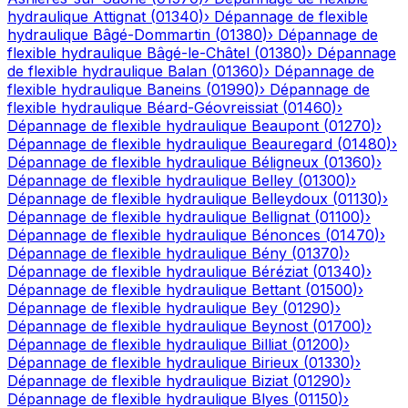
hydraulique
Attignat
(
01340
)
›
Dépannage de flexible
hydraulique
Bâgé-Dommartin
(
01380
)
›
Dépannage de
flexible hydraulique
Bâgé-le-Châtel
(
01380
)
›
Dépannage
de flexible hydraulique
Balan
(
01360
)
›
Dépannage de
flexible hydraulique
Baneins
(
01990
)
›
Dépannage de
flexible hydraulique
Béard-Géovreissiat
(
01460
)
›
Dépannage de flexible hydraulique
Beaupont
(
01270
)
›
Dépannage de flexible hydraulique
Beauregard
(
01480
)
›
Dépannage de flexible hydraulique
Béligneux
(
01360
)
›
Dépannage de flexible hydraulique
Belley
(
01300
)
›
Dépannage de flexible hydraulique
Belleydoux
(
01130
)
›
Dépannage de flexible hydraulique
Bellignat
(
01100
)
›
Dépannage de flexible hydraulique
Bénonces
(
01470
)
›
Dépannage de flexible hydraulique
Bény
(
01370
)
›
Dépannage de flexible hydraulique
Béréziat
(
01340
)
›
Dépannage de flexible hydraulique
Bettant
(
01500
)
›
Dépannage de flexible hydraulique
Bey
(
01290
)
›
Dépannage de flexible hydraulique
Beynost
(
01700
)
›
Dépannage de flexible hydraulique
Billiat
(
01200
)
›
Dépannage de flexible hydraulique
Birieux
(
01330
)
›
Dépannage de flexible hydraulique
Biziat
(
01290
)
›
Dépannage de flexible hydraulique
Blyes
(
01150
)
›