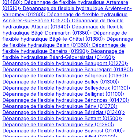
(
01480
)
›
Dépannage de flexible hydraulique
Artemare
(
01510
)
›
Dépannage de flexible hydraulique
Arvière-en-
Valromey
(
01260
)
›
Dépannage de flexible hydraulique
Asnières-sur-Saône
(
01570
)
›
Dépannage de flexible
hydraulique
Attignat
(
01340
)
›
Dépannage de flexible
hydraulique
Bâgé-Dommartin
(
01380
)
›
Dépannage de
flexible hydraulique
Bâgé-le-Châtel
(
01380
)
›
Dépannage
de flexible hydraulique
Balan
(
01360
)
›
Dépannage de
flexible hydraulique
Baneins
(
01990
)
›
Dépannage de
flexible hydraulique
Béard-Géovreissiat
(
01460
)
›
Dépannage de flexible hydraulique
Beaupont
(
01270
)
›
Dépannage de flexible hydraulique
Beauregard
(
01480
)
›
Dépannage de flexible hydraulique
Béligneux
(
01360
)
›
Dépannage de flexible hydraulique
Belley
(
01300
)
›
Dépannage de flexible hydraulique
Belleydoux
(
01130
)
›
Dépannage de flexible hydraulique
Bellignat
(
01100
)
›
Dépannage de flexible hydraulique
Bénonces
(
01470
)
›
Dépannage de flexible hydraulique
Bény
(
01370
)
›
Dépannage de flexible hydraulique
Béréziat
(
01340
)
›
Dépannage de flexible hydraulique
Bettant
(
01500
)
›
Dépannage de flexible hydraulique
Bey
(
01290
)
›
Dépannage de flexible hydraulique
Beynost
(
01700
)
›
Dépannage de flexible hydraulique
Billiat
(
01200
)
›