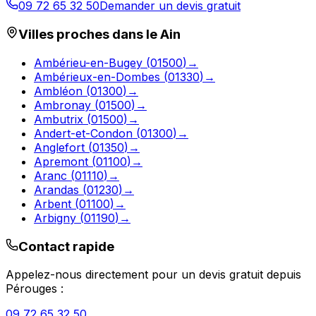
09 72 65 32 50
Demander un devis gratuit
Villes proches dans le
Ain
Ambérieu-en-Bugey
(
01500
)
→
Ambérieux-en-Dombes
(
01330
)
→
Ambléon
(
01300
)
→
Ambronay
(
01500
)
→
Ambutrix
(
01500
)
→
Andert-et-Condon
(
01300
)
→
Anglefort
(
01350
)
→
Apremont
(
01100
)
→
Aranc
(
01110
)
→
Arandas
(
01230
)
→
Arbent
(
01100
)
→
Arbigny
(
01190
)
→
Contact rapide
Appelez-nous directement pour un devis gratuit depuis
Pérouges
:
09 72 65 32 50