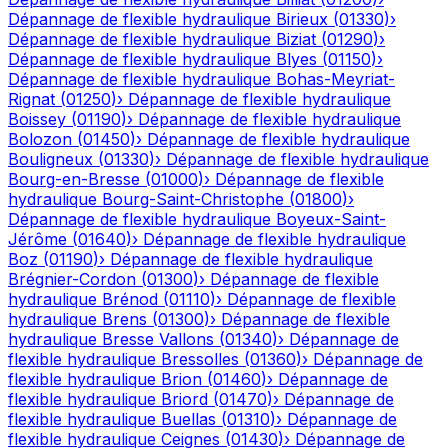
Dépannage de flexible hydraulique
Birieux
(
01330
)
›
Dépannage de flexible hydraulique
Biziat
(
01290
)
›
Dépannage de flexible hydraulique
Blyes
(
01150
)
›
Dépannage de flexible hydraulique
Bohas-Meyriat-
Rignat
(
01250
)
›
Dépannage de flexible hydraulique
Boissey
(
01190
)
›
Dépannage de flexible hydraulique
Bolozon
(
01450
)
›
Dépannage de flexible hydraulique
Bouligneux
(
01330
)
›
Dépannage de flexible hydraulique
Bourg-en-Bresse
(
01000
)
›
Dépannage de flexible
hydraulique
Bourg-Saint-Christophe
(
01800
)
›
Dépannage de flexible hydraulique
Boyeux-Saint-
Jérôme
(
01640
)
›
Dépannage de flexible hydraulique
Boz
(
01190
)
›
Dépannage de flexible hydraulique
Brégnier-Cordon
(
01300
)
›
Dépannage de flexible
hydraulique
Brénod
(
01110
)
›
Dépannage de flexible
hydraulique
Brens
(
01300
)
›
Dépannage de flexible
hydraulique
Bresse Vallons
(
01340
)
›
Dépannage de
flexible hydraulique
Bressolles
(
01360
)
›
Dépannage de
flexible hydraulique
Brion
(
01460
)
›
Dépannage de
flexible hydraulique
Briord
(
01470
)
›
Dépannage de
flexible hydraulique
Buellas
(
01310
)
›
Dépannage de
flexible hydraulique
Ceignes
(
01430
)
›
Dépannage de